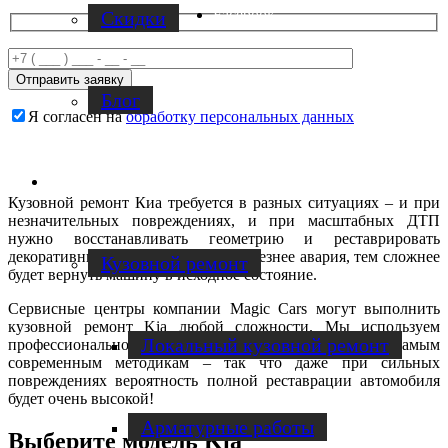
Facebook
Скидки
Блог
Я согласен на
обработку персональных данных
Услуги по ремонту авто
Кузовной ремонт Киа требуется в разных ситуациях – и при
незначительных повреждениях, и при масштабных ДТП
нужно восстанавливать геометрию и реставрировать
декоративные покрытия. И чем серьезнее авария, тем сложнее
Кузовной ремонт
будет вернуть машину в исходное состояние.
Сервисные центры компании Magic Cars могут выполнить
кузовной ремонт Kia любой сложности. Мы используем
Локальный кузовной ремонт
профессиональное оборудование и работаем по самым
современным методикам – так что даже при сильных
повреждениях вероятность полной реставрации автомобиля
будет очень высокой!
Арматурные работы
Выберите модель Kia