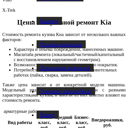
X-Trek
Бампер
Цены на кузовной ремонт Kia
Стоимость ремонта кузова Киа зависит от нескольких важных
факторов:
Полная покраска
Характера и объема повреждений, нанесенных машине.
Масштаба ремонта (локальный/частичный/капитальный
с восстановлением нарушенной геометрии).
Возможности сохранения лакокрасочного покрытия.
Локальная покраска
Потребности в дополнительных восстановительных
работах (пайка, сварка, замена деталей).
Также цена зависит и от конкретной модели машины.
Модельный ряд Kia включает автомобили с разными
Элемент автомобиля
характеристиками кузова, и многие из них заметно влияют на
стоимость ремонта.
арматурные работы
Капот
Малый
Средний
Бизнес-
Внедорожники,
Вид работы
класс,
класс,
класс,
руб.
руб.
руб.
руб.