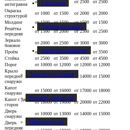
от 1500
от 2000
от 2500
от 2500
Габариты
антигравия
Окраска
от 1000
от 1500
от 2000
от 2000
структурой
Молдинг
от 1500
от 1500
от 1500
от 1500
Датчик коленвал
Решётка
от 1500
от 2000
от 2500
от 2500
передняя
Зеркало
от 2000
от 2500
от 3000
от 3000
боковое
Автосигнализация
Проём
от 2500
от 3000
от 3500
от 3500
Стойка
от 2500
от 3500
от 4500
от 4500
Порог
от 10000
от 12000
от 12000
от 12000
Крыло
Замена сцепления
переднее
от 10000
от 13000
от 14000
от 15000
снаружи
Капот
от 15000
от 16000
от 17000
от 18000
снаружи
Ремонт двигателя
Капот с двух
от 18000
от 19000
от 20000
от 22000
сторон
Дверь
от 10000
от 13000
от 14000
от 15000
снаружи
Шиномонтаж
Дверь
передняя