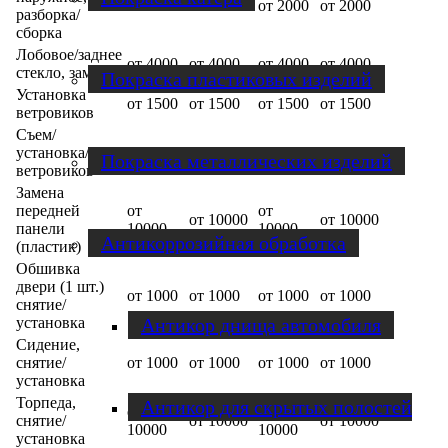
от 1000
от 1000
от 2000
от 2000
разборка/
сборка
Лобовое/заднее
от 4000
от 4000
от 4000
от 4000
стекло, замена
Покраска пластиковых изделий
Установка
от 1500
от 1500
от 1500
от 1500
ветровиков
Съем/
установка/
от 3000
от 3000
от 3000
от 3000
Покраска металлических изделий
ветровиков
Замена
передней
от
от
от 10000
от 10000
панели
10000
10000
Антикоррозийная обработка
(пластик)
Обшивка
двери (1 шт.)
от 1000
от 1000
от 1000
от 1000
снятие/
Антикор днища автомобиля
установка
Сидение,
снятие/
от 1000
от 1000
от 1000
от 1000
установка
Торпеда,
Антикор для скрытых полостей
от
от
снятие/
от 10000
от 10000
10000
10000
установка