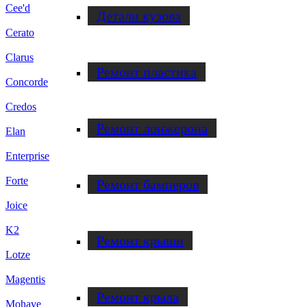
Cee'd
Детали кузова
Cerato
Clarus
Ремонт пластика
Concorde
Credos
Ремонт лонжерона
Elan
Enterprise
Forte
Ремонт бамперов
Joice
K2
Ремонт крыши
Lotze
Magentis
Ремонт крыла
Mohave