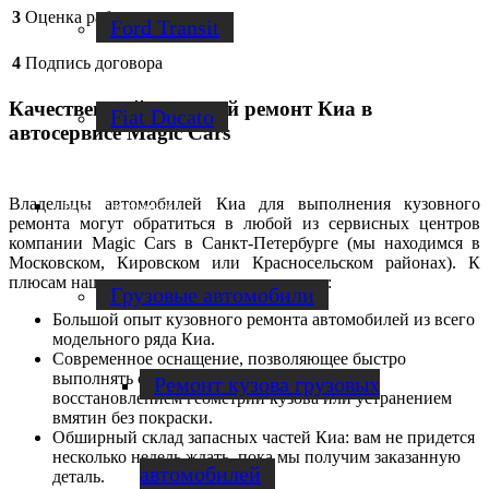
3
Оценка работ
Ford Transit
4
Подпись договора
Качественный кузовной ремонт Киа в
Fiat Ducato
автосервисе Magic Cars
Владельцы автомобилей Киа для выполнения кузовного
Ремонт фургонов
ремонта могут обратиться в любой из сервисных центров
компании Magic Cars в Санкт-Петербурге (мы находимся в
Московском, Кировском или Красносельском районах). К
плюсам наших мастерских можно отнести:
Грузовые автомобили
Большой опыт кузовного ремонта автомобилей из всего
модельного ряда Киа.
Современное оснащение, позволяющее быстро
выполнять сложные операции, связанные с
Ремонт кузова грузовых
восстановлением геометрии кузова или устранением
вмятин без покраски.
Обширный склад запасных частей Киа: вам не придется
несколько недель ждать, пока мы получим заказанную
автомобилей
деталь.