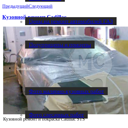
Предыдущий
Следующий
Кузовной ремонт Cadillac
Цены на ремонт автомобилей ГАЗ
Полуприцепы и прицепы
Наши работы
Фото малярно-кузовных работ
Фото слесарных работ
Кузовной ремонт и покраска Cadillac STS