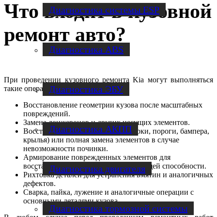
Что входит в кузовной
Диагностика системы ESP
ремонт авто?
Диагностика ABS
При проведении кузовного ремонта Kia могут выполняться
Диагностика ЭБУ
такие операции:
Восстановление геометрии кузова после масштабных
повреждений.
Замена лонжеронов и других несущих элементов.
Диагностика АКПП
Восстановление деталей кузова (арки, пороги, бампера,
крылья) или полная замена элементов в случае
невозможности починки.
Армирование поврежденных элементов для
восстановления их прочности и несущей способности.
Диагностика двигателя
Рихтовка деталей для устранения вмятин и аналогичных
дефектов.
Сварка, пайка, лужение и аналогичные операции с
основными деталями кузова.
Диагностика тормозной системы