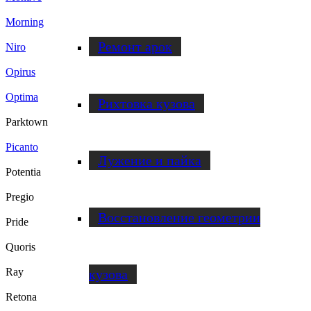
Morning
Ремонт арок
Niro
Opirus
Optima
Рихтовка кузова
Parktown
Picanto
Лужение и пайка
Potentia
Pregio
Восстановление геометрии
Pride
Quoris
Ray
кузова
Retona