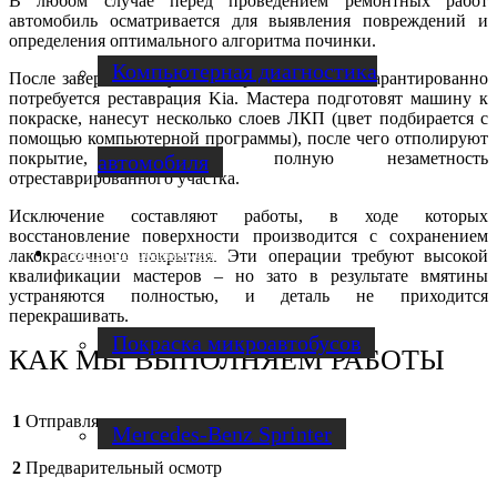
В любом случае перед проведением ремонтных работ
автомобиль осматривается для выявления повреждений и
определения оптимального алгоритма починки.
Компьютерная диагностика
После завершения кузовного ремонта почти гарантированно
потребуется реставрация Kia. Мастера подготовят машину к
покраске, нанесут несколько слоев ЛКП (цвет подбирается с
помощью компьютерной программы), после чего отполируют
покрытие, обеспечив полную незаметность
автомобиля
отреставрированного участка.
Исключение составляют работы, в ходе которых
восстановление поверхности производится с сохранением
Ремонт микроавтобусов
лакокрасочного покрытия. Эти операции требуют высокой
квалификации мастеров – но зато в результате вмятины
устраняются полностью, и деталь не приходится
перекрашивать.
Покраска микроавтобусов
КАК МЫ ВЫПОЛНЯЕМ РАБОТЫ
1
Отправляете заявку
Mercedes-Benz Sprinter
2
Предварительный осмотр