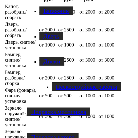
Капот,
Багажник
разобрать/
от 1000
от 1500
от 2000
от 2000
собрать
Дверь,
разобрать/
от 2000
от 2500
от 3000
от 3000
Дверь
собрать
Дверь, снятие/
от 1000
от 1000
от 1000
от 1000
установка
Бампер,
снятие/
от 2000
от 2500
от 3000
от 3000
Диски
установка
Бампер,
разборка/
от 2000
от 2500
от 3000
от 3000
сборка
Пескоструйные работы
Фара (фонарь),
снятие/
от 500
от 500
от 1000
от 1000
установка
Зеркало
Покраска мотоцикла
наружное,
от 500
от 500
от 1000
от 1000
снятие/
установка
Зеркало
Покраска катера
наружное,