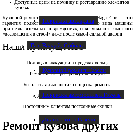
Доступные цены на починку и реставрацию элементов
кузова.
Кузовной ремонт Киа в сервисных центрах Magic Cars — это
Покраска автокрана
гарантия полного восстановления внешнего вида машины
при незначительных повреждениях, и возможность быстрого
«возвращения в строй» даже после самой сильной аварии.
Наши преимущества
Газ, Валдай, Соболь
Помощь в эвакуации в пределах кольца
Кузовной ремонт Газели
Ремонт авто в рассрочку или кредит
Бесплатная диагностика и оценка ремонта
Покраска автомобилей Газель
Подбор запчастей по оптовым ценам
Постоянным клиентам постоянные скидки
Диагностика Газели
Ремонт кузова других