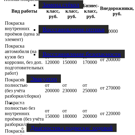
Замена стёкол
Малый
Средний
Бизнес-
Внедорожники,
Вид работы
класс,
класс,
класс,
руб.
руб.
руб.
руб.
Покраска
Восстановление оптики
внутренних
от 5000
от 7000
от 8000
от 10000
проёмов (цена за
элемент)
Покраска
автомобиля (на
Восстановление безопасности
кузов без
от
от
от
от 200000
коррозии, без доп.
120000
150000
170000
подготовительных
работ)
Эвакуатор
Покраска
полностью
от
от
от
от 270000
(без учёта
200000
230000
250000
разборки/сборки)
Покраска
Диагностика
полностью без
от
от
от
внутренних
от 220000
150000
180000
200000
проёмов (без учёта
разборки/сборки)
Диагностика подвески/ ходовой
Покраска