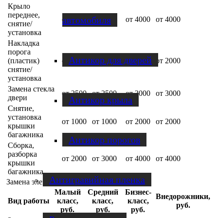
Крыло
переднее,
автомобиля
от 2000
от 3000
от 4000
от 4000
снятие/
установка
Накладка
порога
Антикор для дверей
(пластик)
от 1000
от 1500
от 2000
от 2000
снятие/
установка
Замена стекла
от 2500
от 2500
от 3000
от 3000
двери
Антикор крыла
Снятие,
установка
от 1000
от 1000
от 2000
от 2000
крышки
багажника
Антикор порогов
Сборка,
разборка
от 2000
от 3000
от 4000
от 4000
крышки
багажника
Антигравийная пленка
Замена элементов
Малый
Средний
Бизнес-
Внедорожники,
Вид работы
класс,
класс,
класс,
руб.
руб.
руб.
руб.