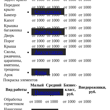
Переднее
от 1000
от 1000
от 1000
от 1000
крыло
Стоп-сигнал
Бампер
от 1000
от 1000
от 1000
от 1000
Капот
от 1000
от 1000
от 1000
от 1000
Крышка
от 1000
от 1000
от 1000
от 1000
багажника
Лямбда зонд
Дверь
от 1000
от 1000
от 1000
от 1000
Порог
от 1000
от 1000
от 1000
от 1000
Крыша
от 1000
от 1000
от 1000
от 1000
Аккумулятор
Сколы,
ржавчина,
царапины,
от 1000
от 1000
от 1000
от 1000
вмятины,
трещины
Фары
Арок
от 1000
от 1000
от 1000
от 1000
Покраска элементов
Малый
Средний
Бизнес-
Внедорожники,
Вид работы
класс,
класс,
класс,
Поворотник
руб.
руб.
руб.
руб.
Обработка
от 1000
от 1000
от 1000
от 1000
герметиком
Нанесение