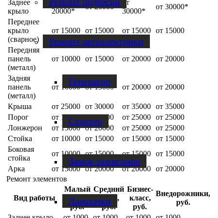
Ремонт подвески
Заднее
от
от
от 25000*
от 30000*
крыло
20000*
30000*
Переднее
крыло
от 15000
от 15000
от 15000
от 15000
(сварное)
Ремонт автоэлектрики
Передняя
панель
от 10000
от 15000
от 20000
от 20000
(металл)
Задняя
Генератор
панель
от 10000
от 15000
от 20000
от 20000
(металл)
Крыша
от 25000
от 30000
от 35000
от 35000
Порог
от 15000
от 20000
от 25000
от 25000
Стартер
Лонжерон
от 15000
от 20000
от 25000
от 25000
Стойка
от 10000
от 15000
от 15000
от 15000
Боковая
от 10000
от 15000
от 15000
от 15000
стойка
Замок зажигания
Арка
от 15000
от 20000
от 20000
от 20000
Ремонт элементов
Малый
Средний
Бизнес-
Внедорожники,
Вид работы
класс,
класс,
класс,
Лампочки
руб.
руб.
руб.
руб.
Заднее крыло
от 1000
от 1000
от 1000
от 1000