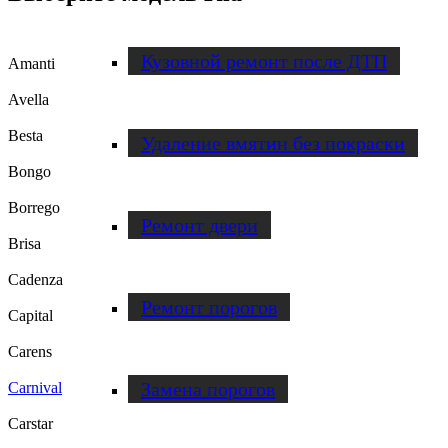
Кузовной ремонт после ДТП
Amanti
Avella
Besta
Удаление вмятин без покраски
Bongo
Borrego
Ремонт двери
Brisa
Cadenza
Ремонт порогов
Capital
Carens
Замена порогов
Carnival
Carstar