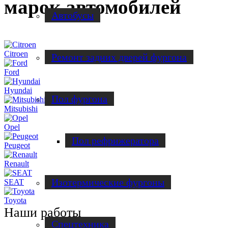
марок автомобилей
Автобусы
Citroen
Ремонт задних дверей фургона
Ford
Hyundai
Пол фургона
Mitsubishi
Opel
Пол рефрижератора
Peugeot
Renault
Изотермические фургоны
SEAT
Toyota
Наши работы
Спецтехника