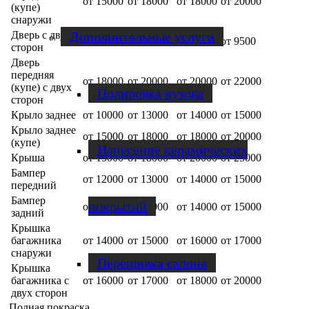
от 15000
от 18000
от 18000
от 20000
(купе)
снаружи
Дополнительные услуги
Дверь с двух
от 16000
от 8500
от 9500
от 9500
сторон
Дверь
передняя
от 18000
от 20000
от 20000
от 22000
(купе) с двух
Полировка кузова
сторон
Крыло заднее
от 10000
от 13000
от 14000
от 15000
Крыло заднее
от 15000
от 18000
от 18000
от 20000
(купе)
Нанесение керамических
Крыша
от 15000
от 18000
от 20000
от 25000
Бампер
от 12000
от 13000
от 14000
от 15000
передний
Бампер
покрытий
от 12000
от 13000
от 14000
от 15000
задний
Крышка
багажника
от 14000
от 15000
от 16000
от 17000
снаружи
Перешивка салона
Крышка
багажника с
от 16000
от 17000
от 18000
от 20000
двух сторон
Полная покраска