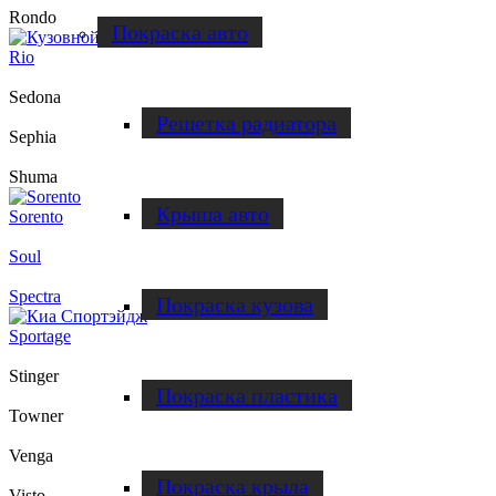
Rondo
Покраска авто
Rio
Sedona
Решетка радиатора
Sephia
Shuma
Крыша авто
Sorento
Soul
Spectra
Покраска кузова
Sportage
Stinger
Покраска пластика
Towner
Venga
Покраска крыла
Visto