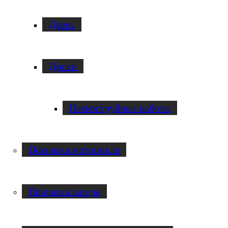
Дверь
Диски
Пескоструйные работы
Покраска мотоцикла
Покраска катера