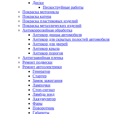
Диски
Пескоструйные работы
Покраска мотоцикла
Покраска катера
Покраска пластиковых изделий
Покраска металлических изделий
Антикоррозийная обработка
Антикор днища автомобиля
Антикор для скрытых полостей автомобиля
Антикор для дверей
Антикор крыла
Антикор порогов
Антигравийная пленка
Ремонт подвески
Ремонт автоэлектрики
Генератор
Стартер
Замок зажигания
Лампочки
Стоп-сигнал
Лямбда зонд
Аккумулятор
Фары
Поворотник
Габариты