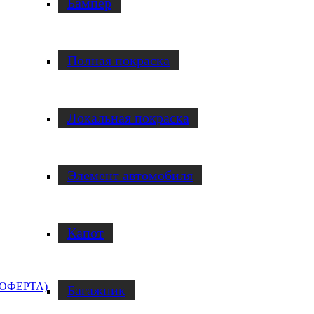
Бампер
Полная покраска
Локальная покраска
Элемент автомобиля
Капот
ОФЕРТА)
Багажник