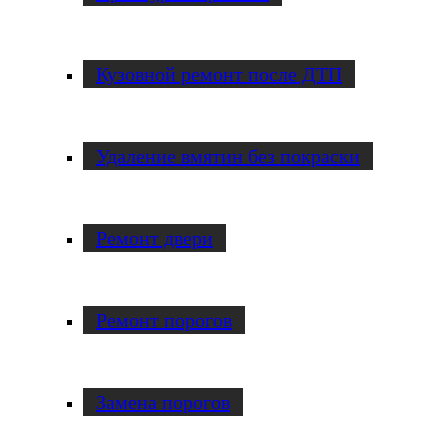
Кузовной ремонт после ДТП
Удаление вмятин без покраски
Ремонт двери
Ремонт порогов
Замена порогов