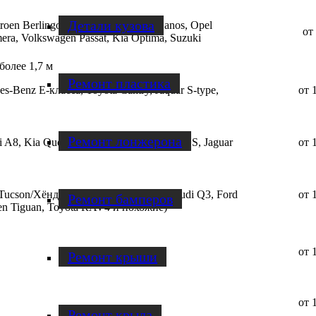
Детали кузова
roen Berlingo, Audi A4, Chevrolet Lanos, Opel
от
mera, Volkswagen Passat, Kia Optima, Suzuki
более 1,7 м
Ремонт пластика
s‑Benz E‑класса, Toyota Camry, Jaquar S‑type,
от 
Ремонт лонжерона
A8, Kia Quoris, Hyundai Equus, Lexus LS, Jaguar
от 
Tucson/Хёндэ Тусон, Nissan X‑Trail, Audi Q3, Ford
от 
Ремонт бамперов
gen Tiguan, Toyota RAV4 и похожие)
от 
Ремонт крыши
от 
Ремонт крыла