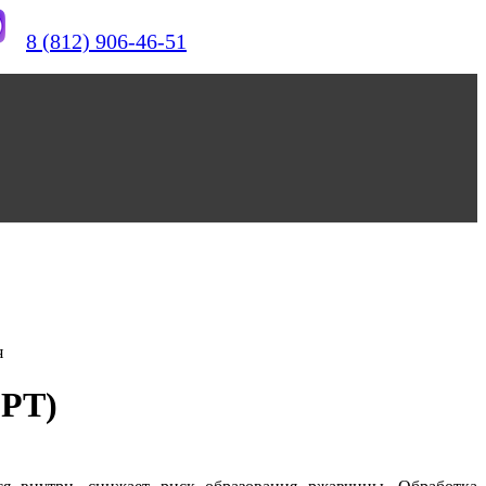
8 (812) 906-46-51
я
ЮРТ)