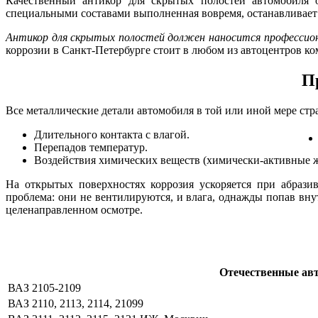
Качественный антикор для скрытых полостей автомобиля о
специальными составами выполненная вовремя, останавливает
Антикор для скрытых полостей должен наносится профессио
коррозии в Санкт-Петербурге стоит в любом из автоцентров ко
П
Все металлические детали автомобиля в той или иной мере стр
Длительного контакта с влагой.
Перепадов температур.
Воздействия химических веществ (химически-активные ж
На открытых поверхностях коррозия ускоряется при абрази
проблема: они не вентилируются, и влага, однажды попав вну
целенаправленном осмотре.
Отечественные ав
ВАЗ 2105-2109
ВАЗ 2110, 2113, 2114, 21099