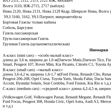
ВАЗ 2111, 2112, 2115, 2121 ИЖ, Москвич
Волга 3110, ИЖ‑2715, 2717 (каблук)
Нива 2120, Нива 2131, Нива 2129 Кедр, Шевроле Нива, Волга 
УАЗ 3160, 3162, УАЗ Патриот, микроавтобусы
Бортовая Газель/ только кабина
Соболь, Баргузин
Газель пассажирская
Грузо‑пассажирская Газель
Грузовая Газель (цельнометаллическая)
Иномарки
A-класс (mini cars) – «особо малый класс»
длина до 3,6 м, ширина до 1,6 м(Daewoo Matiz,Daewoo Tico, Fiat 
Smart, Peugeot 107, Rover Mini, Kia Picanto, Citroën C1, Toyota 
B-класс (small cars) –«малый класс»
длина 3,6‑4,2 м, ширина 1,6‑1,7 м(Ford Fiesta, Renault Clio, Ren
Peugeot 206-208, Opel Corsa, Toyota Yaris, Skoda Fabia, Dacia Sand
Accent, Hyundai Solaris, Seat Cordoba, Ford Fusion, Kia Rio и т.д.)
C-класс (medium cars) –«средний класс» длина 4,2‑4,5 м, ширина
(Volkswagen Golf, Volkswagen Passat, Renault Megane, Renault Flue
Ford Focus, Peugeot 308, Honda Civic, Opel Astra, Audi A3, Merc
и т.д.)