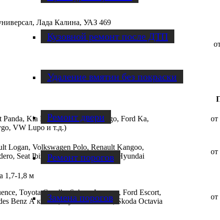
универсал, Лада Калина, УАЗ 469
Кузовной ремонт после ДТП
от
Удаление вмятин без покраски
Ремонт двери
Panda, Kia Picanto, Renault Twingo, Ford Ka,
от
Aygo, VW Lupo и т.д.)
ault Logan, Volkswagen Polo, Renault Kangoo,
от
ero, Seat Ibiza, Fiat Punto, Audi A1, Hyundai
Ремонт порогов
 1,7‑1,8 м
nce, Toyota Corolla, Subaru Impreza, Ford Escort,
Замена порогов
от
edes Benz А класса, Hyundai Accent, Skoda Octavia