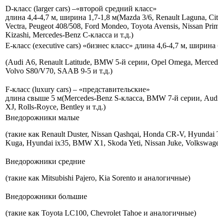
D-класс (larger cars) –«второй средний класс»
длина 4,4‑4,7 м, ширина 1,7‑1,8 м(Mazda 3/6, Renault Laguna, Cit
Vectra, Peugeot 408/508, Ford Mondeo, Toyota Avensis, Nissan Pri
Kizashi, Mercedes‑Benz C‑класса и т.д.)
E-класс (executive cars) «бизнес класс» длина 4,6‑4,7 м, ширина 
(Audi А6, Renault Latitude, BMW 5‑й серии, Opel Omega, Mercede
Volvo S80/V70, SAAB 9‑5 и т.д.)
F-класс (luxury cars) – «представительские»
длина свыше 5 м(Mercedes‑Benz S‑класса, BMW 7‑й серии, Audi 
XJ, Rolls‑Royce, Bentley и т.д.)
Внедорожники малые
(такие как Renault Duster, Nissan Qashqai, Honda CR‑V, Hyundai 
Kuga, Hyundai ix35, BMW X1, Skoda Yeti, Nissan Juke, Volkswa
Внедорожники средние
(такие как Mitsubishi Pajero, Kia Sorento и аналогичные)
Внедорожники большие
(такие как Toyota LC100, Chevrolet Tahoe и аналогичные)