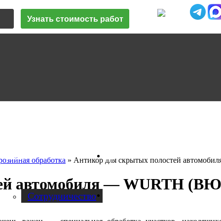
Узнать стоимость работ
Vk
О нас
озийная обработка
»
Антикор для скрытых полостей автомобил
тей автомобиля — WURTH (В
Cотрудничество
Instagram