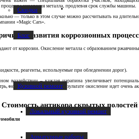
чень важен — специальная обработка участков, находящих
 процессы окисления металла, продлевая срок службы машины.
Facebook
Скидки
нально
— только в этом случае можно рассчитывать на длитель
мпании «Magic Cars».
ричины развития коррозионных процесс
Блог
адают от коррозии. Окисление металла с образованием ржавчины
Услуги по ремонту авто
идкости, реагенты, используемые при обледенении дорог).
вном воздействии – каждая царапина увеличивает потенциал
Кузовной ремонт
трь, не выводится наружу. В результате окисление идет очень 
Стоимость антикора скрытых полостей
Локальный кузовной ремонт
томобили
Арматурные работы