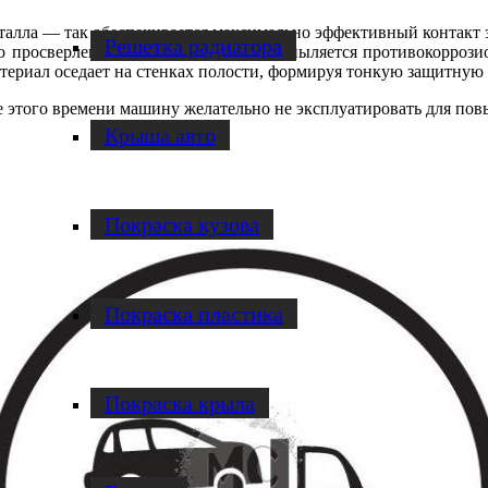
талла — так обеспечивается максимально эффективный контакт з
Решетка радиатора
о просверленные отверстия внутрь напыляется противокоррози
териал оседает на стенках полости, формируя тонкую защитную 
ние этого времени машину желательно не эксплуатировать для п
Крыша авто
Покраска кузова
Покраска пластика
Покраска крыла