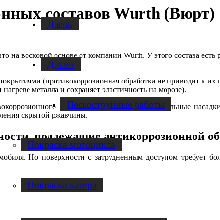
нных составов Wurth (Вюрт)
Дверь
то на восковой основе от компании Wurth. У этого состава есть
Диски
покрытиями (противокоррозионная обработка не приводит к их
 нагреве металла и сохраняет эластичность на морозе).
Пескоструйные работы
окоррозионного воска Wurth. Используя специальные насадк
вления скрытой ржавчины.
ности, подлежащие антикоррозионной об
Покраска мотоцикла
омобиля. Но поверхности с затрудненным доступом требует бо
Покраска катера