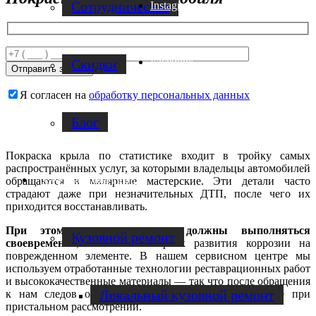
Cотрудничество
Instagram
Facebook
Скидки
Я согласен на
обработку персональных данных
Блог
Покраска крыла по статистике входит в тройку самых
распространённых услуг, за которыми владельцы автомобилей
Услуги по ремонту авто
обращаются в малярные мастерские. Эти детали часто
страдают даже при незначительных ДТП, после чего их
приходится восстанавливать.
При этом покраска крыла должны выполняться
Кузовной ремонт
своевременно
, иначе высок риск развития коррозии на
поврежденном элементе. В нашем сервисном центре мы
используем отработанные технологии реставрационных работ
и высококачественные материалы — так что после обращения
Локальный кузовной ремонт
к нам следов от повреждений вы не найдете даже при
пристальном рассмотрении.