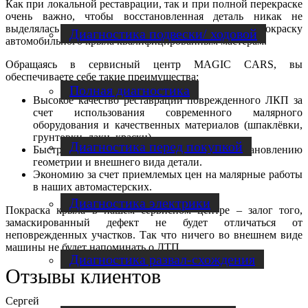
Как при локальной реставрации, так и при полной перекраске
очень важно, чтобы восстановленная деталь никак не
выделялась внешне. Это можно обеспечить, поручив покраску
Диагностика подвески/ ходовой
автомобильного крыла квалифицированным мастерам.
Обращаясь в сервисный центр MAGIC CARS, вы
обеспечиваете себе такие преимущества:
Полная диагностика
Высокое качество реставрации поврежденного ЛКП за
счет использования современного малярного
оборудования и качественных материалов (шпаклёвки,
грунтовки, лаки, краски).
Диагностика перед покупкой
Быстрое выполнение работ по восстановлению
геометрии и внешнего вида детали.
Экономию за счет приемлемых цен на малярные работы
в наших автомастерских.
Диагностика электрики
Покраска крыла в нашем сервисном центре – залог того,
замаскированный дефект не будет отличаться от
неповрежденных участков. Так что ничего во внешнем виде
машины не будет напоминать о ДТП.
Диагностика развал-схождения
Отзывы клиентов
Сергей