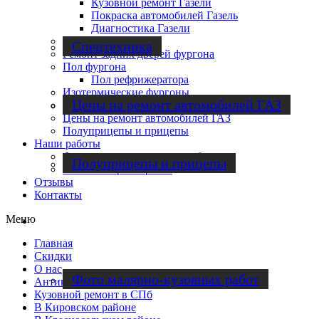
Кузовной ремонт Газели
Покраска автомобилей Газель
Диагностика Газели
Автобусы
Спецтехника
Ремонт задних дверей фургона
Пол фургона
Пол рефрижератора
Изотермические фургоны
Цены на ремонт автомобилей ГАЗ
Спецтехника
Цены на ремонт автомобилей ГАЗ
Полуприцепы и прицепы
Наши работы
Фото малярно-кузовных работ
Полуприцепы и прицепы
Фото слесарных работ
Отзывы
Контакты
Меню
Наши работы
Главная
Скидки
О нас
Фото малярно-кузовных работ
Антикоррозийная обработка
Кузовной ремонт в СПб
В Кировском районе