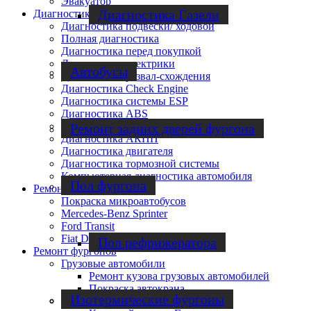
Эвакуатор
Диагностика Газели
Диагностика
Диагностика подвески/ ходовой
Полная диагностика
Диагностика перед покупкой
Диагностика электрики
Автобусы
Диагностика развал-схождения
Диагностика Check Engine
Диагностика системы ESP
Диагностика ABS
Диагностика ЭБУ
Ремонт задних дверей фургона
Диагностика АКПП
Диагностика двигателя
Диагностика тормозной системы
Компьютерная диагностика автомобиля
Пол фургона
Ремонт микроавтобусов
Покраска микроавтобусов
Mercedes-Benz Sprinter
Ford Transit
Fiat Ducato
Пол рефрижератора
Ремонт фургонов
Грузовые автомобили
Ремонт кузова грузовых автомобилей
Покраска автокрана
Изотермические фургоны
Газ, Валдай, Соболь