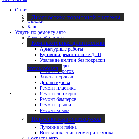
О нас
Cотрудничество
Диагностика тормозной системы
Скидки
Блог
Услуги по ремонту авто
Кузовной ремонт
Компьютерная диагностика
Локальный кузовной ремонт
Арматурные работы
Кузовной ремонт после ДТП
Удаление вмятин без покраски
Ремонт двери
автомобиля
Ремонт порогов
Замена порогов
Детали кузова
Ремонт пластика
Ремонт лонжерона
Ремонт микроавтобусов
Ремонт бамперов
Ремонт крыши
Ремонт крыла
Ремонт арок
Покраска микроавтобусов
Рихтовка кузова
Лужение и пайка
Восстановление геометрии кузова
Покраска авто