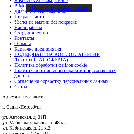
В Красносельском районе
В Московском районе
Фото слесарных работ
Диагностика автомобиля
Покраска авто
Удаление вмятин без покраски
Наши работы
Cотрудничество
Отзывы
Контакты
Отзывы
Карточка предприятия
ПОЛЬЗОВАТЕЛЬСКОЕ СОГЛАШЕНИЕ
Контакты
(ПУБЛИЧНАЯ ОФЕРТА)
Политика обработки файлов cookie
Политика в отношении обработки персональных
данных
Согласие на обработку персональных данных
Статьи
Адреса автосервисов
г. Санкт-Петербург
ул. Автовская, д. 31П
ул. Маршала Захарова, д. 48 к.2
ул. Кубинская, д. 21 к.2
ул. Салова, д. 57 к.1Щ