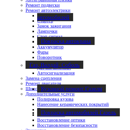
Ремонт подвески
Ремонт автоэлектрики
Генератор
автомобилей
Стартер
Замок зажигания
Лампочки
Стоп-сигнал
Покраска автокрана
Лямбда зонд
Аккумулятор
Фары
Поворотник
Габариты
Газ, Валдай, Соболь
Датчик коленвал
Автосигнализация
Замена сцепления
Ремонт двигателя
Кузовной ремонт Газели
Шиномонтаж
Дополнительные услуги
Полировка кузова
Нанесение керамических покрытий
Перешивка салона
Покраска автомобилей Газель
Замена стёкол
Восстановление оптики
Восстановление безопасности