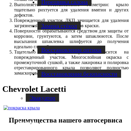
Перешивка салона
Выполняется восстановление геометрии: крыло
тщательно рихтуется для удаления вмятин и других
дефектов.
Поврежденный участок ЛКП зачищается для удаления
Замена стёкол
загрязнений, ржавчины и остатков краски.
Поверхности обрабатываются средством для защиты от
коррозии, грунтуются, а затем шпаклюются. После
высыхания шпаклевка шлифуется до получения
идеально гладкой поверхности.
Восстановление оптики
Тщательно подобранная краска наносится на
поврежденный участок. Многослойная окраска с
промежуточной сушкой, а также лакировка и полировка
отреставрированного крыла позволяют полностью
замаскировать дефект.
Восстановление безопасности
Chevrolet Lacetti
Эвакуатор
Преимущества нашего автосервиса
Диагностика