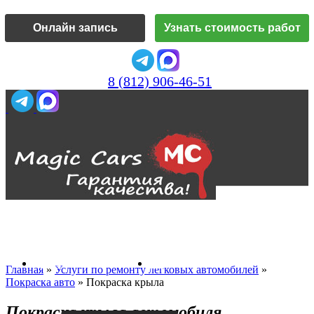
Онлайн запись
Узнать стоимость работ
8 (812) 906-46-51
Vk
О нас
Главная
»
Услуги по ремонту легковых автомобилей
»
Покраска авто
»
Покраска крыла
Покраска крыла автомобиля