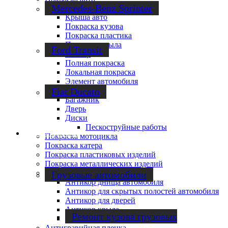
Mercedes-Benz Sprinter
Решетка радиатора
Крыша авто
Покраска кузова
Покраска пластика
Покраска крыла
Ford Transit
Бампер
Полная покраска
Локальная покраска
Элемент автомобиля
Капот
Fiat Ducato
Багажник
Дверь
Диски
Пескоструйные работы
Ремонт фургонов
Покраска мотоцикла
Покраска катера
Покраска пластиковых изделий
Покраска металлических изделий
Антикоррозийная обработка
Грузовые автомобили
Антикор днища автомобиля
Антикор для скрытых полостей автомобиля
Антикор для дверей
Антикор крыла
Ремонт кузова грузовых
Антикор порогов
Антигравийная пленка