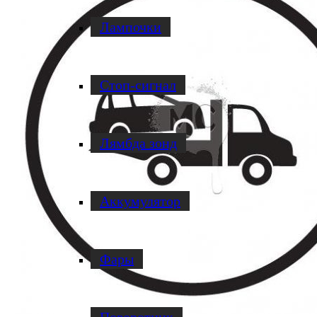
Лампочки
Стоп-сигнал
Лямбда зонд
Аккумулятор
Фары