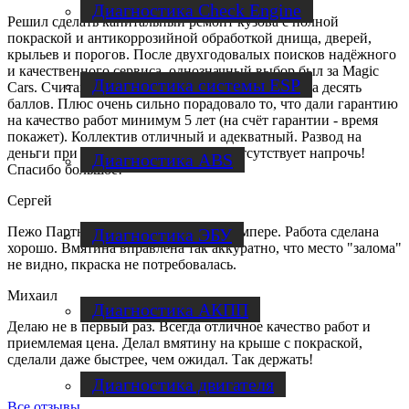
Диагностика Check Engine
Решил сделать капитальный ремонт кузова с полной
покраской и антикоррозийной обработкой днища, дверей,
крыльев и порогов. После двухгодовалых поисков надёжного
и качественного сервиса, однозначный выбор был за Magic
Диагностика системы ESP
Cars. Считаю, что не прогадал! Качество работ на десять
баллов. Плюс очень сильно порадовало то, что дали гарантию
на качество работ минимум 5 лет (на счёт гарантии - время
покажет). Коллектив отличный и адекватный. Развод на
деньги при низком качестве работ - отсутствует напрочь!
Диагностика ABS
Спасибо большое!
Сергей
Пежо Партнер, вмятина на заднем бампере. Работа сделана
Диагностика ЭБУ
хорошо. Вмятина вправлена так аккуратно, что место "залома"
не видно, пкраска не потребовалась.
Михаил
Диагностика АКПП
Делаю не в первый раз. Всегда отличное качество работ и
приемлемая цена. Делал вмятину на крыше с покраской,
сделали даже быстрее, чем ожидал. Так держать!
Диагностика двигателя
Все отзывы