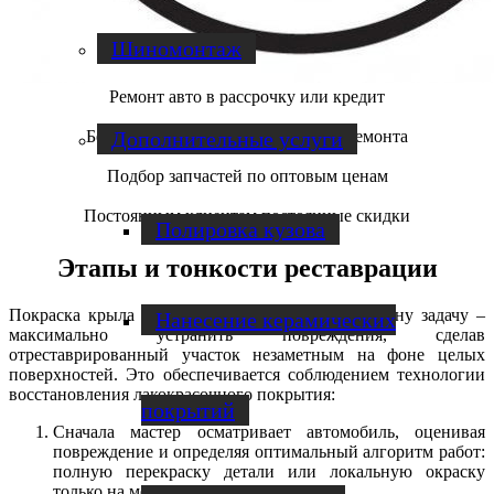
Шиномонтаж
Ремонт авто в рассрочку или кредит
Бесплатная диагностика и оценка ремонта
Дополнительные услуги
Подбор запчастей по оптовым ценам
Постоянным клиентам постоянные скидки
Полировка кузова
Этапы и тонкости реставрации
Покраска крыла автомобиля призвана решить одну задачу –
Нанесение керамических
максимально устранить повреждения, сделав
отреставрированный участок незаметным на фоне целых
поверхностей. Это обеспечивается соблюдением технологии
восстановления лакокрасочного покрытия:
покрытий
Сначала мастер осматривает автомобиль, оценивая
повреждение и определяя оптимальный алгоритм работ:
полную перекраску детали или локальную окраску
только на месте повреждения.