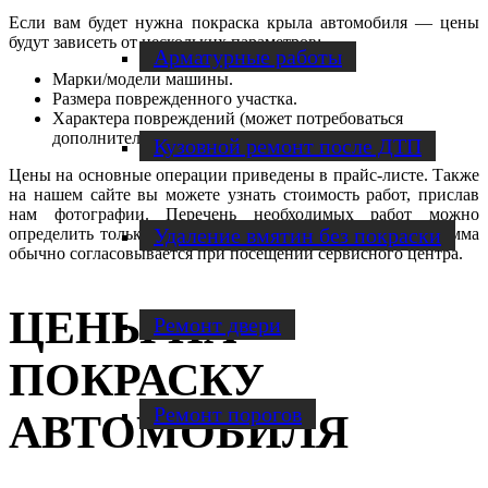
Если вам будет нужна покраска крыла автомобиля — цены
будут зависеть от нескольких параметров:
Арматурные работы
Марки/модели машины.
Размера поврежденного участка.
Характера повреждений (может потребоваться
дополнительная обработка).
Кузовной ремонт после ДТП
Цены на основные операции приведены в прайс-листе. Также
на нашем сайте вы можете узнать стоимость работ, прислав
нам фотографии. Перечень необходимых работ можно
Удаление вмятин без покраски
определить только при осмотре, потому окончательная сумма
обычно согласовывается при посещении сервисного центра.
ЦЕНЫ НА
Ремонт двери
ПОКРАСКУ
Ремонт порогов
АВТОМОБИЛЯ