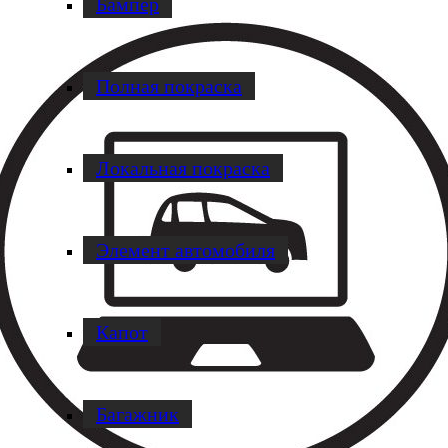
Бампер
Полная покраска
Локальная покраска
Элемент автомобиля
Капот
Багажник