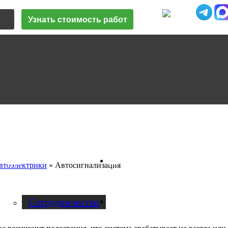
Узнать стоимость работ
Vk
О нас
втоэлектрики
»
Автосигнализация
Cотрудничество
Instagram