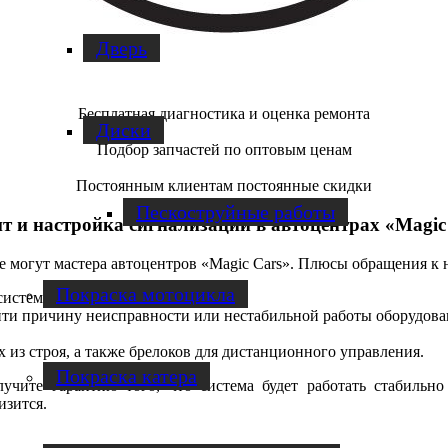
Дверь
Бесплатная диагностика и оценка ремонта
Диски
Подбор запчастей по оптовым ценам
Постоянным клиентам постоянные скидки
Пескоструйные работы
т и настройка сигнализации в автоцентрах «Magic
 могут мастера автоцентров «Magic Cars». Плюсы обращения к 
Покраска мотоцикла
истем с различной конструкцией.
ти причину неисправности или нестабильной работы оборудова
 из строя, а также брелоков для дистанционного управления.
Покраска катера
чите гарантию того, что система будет работать стабильно
изится.