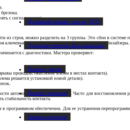
т.
 брелока.
ять с сигнализации).
Кузовной ремонт после ДТП
 из строя, можно разделить на 3 группы. Это сбои в системе пи
роя ключевые элементы системы — датчики или иммобилайзеры.
Удаление вмятин без покраски
начинается с диагностики. Мастера проверяют:
Ремонт двери
зрывы проводов, окисление клемм в местах контакта).
лема решается установкой новой детали).
опок.
Ремонт порогов
ости автомобильной сигнализации. Часто для восстановления 
ть стабильность контакта.
ся в программном обеспечении. Для ее устранения перепрогра
Замена порогов