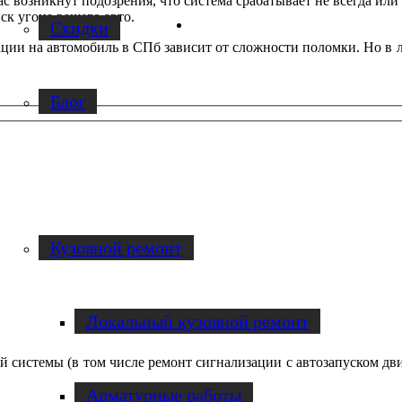
с возникнут подозрения, что система срабатывает не всегда или в
к угона вашего авто.
Facebook
Скидки
ации на автомобиль в СПб зависит от сложности поломки. Но в 
Блог
Услуги по ремонту авто
Кузовной ремонт
Локальный кузовной ремонт
 системы (в том числе ремонт сигнализации с автозапуском двиг
Арматурные работы