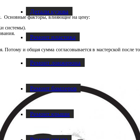
Детали кузова
я. Основные факторы, влияющие на цену:
и системы).
ования.
Ремонт пластика
я. Потому и общая сумма согласовывается в мастерской после то
Ремонт лонжерона
Ремонт бамперов
Ремонт крыши
Ремонт крыла