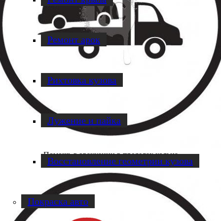
Ремонт арок
Рихтовка кузова
Лужение и пайка
Помощь в эвакуации в пределах кольца
Восстановление геометрии кузова
Покраска авто