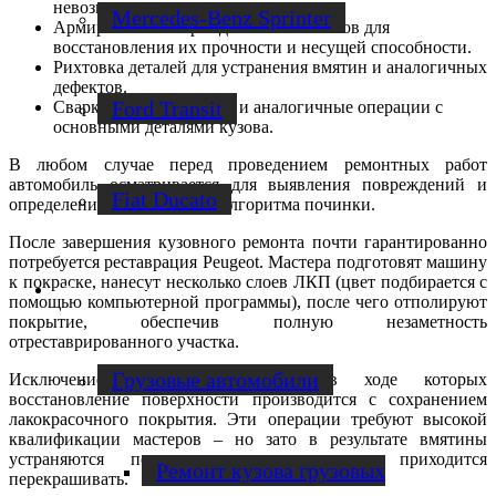
невозможности починки.
Mercedes-Benz Sprinter
Армирование поврежденных элементов для
восстановления их прочности и несущей способности.
Рихтовка деталей для устранения вмятин и аналогичных
дефектов.
Ford Transit
Сварка, пайка, лужение и аналогичные операции с
основными деталями кузова.
В любом случае перед проведением ремонтных работ
автомобиль осматривается для выявления повреждений и
Fiat Ducato
определения оптимального алгоритма починки.
После завершения кузовного ремонта почти гарантированно
потребуется реставрация Peugeot. Мастера подготовят машину
к покраске, нанесут несколько слоев ЛКП (цвет подбирается с
Ремонт фургонов
помощью компьютерной программы), после чего отполируют
покрытие, обеспечив полную незаметность
отреставрированного участка.
Грузовые автомобили
Исключение составляют работы, в ходе которых
восстановление поверхности производится с сохранением
лакокрасочного покрытия. Эти операции требуют высокой
квалификации мастеров – но зато в результате вмятины
устраняются полностью, и деталь не приходится
Ремонт кузова грузовых
перекрашивать.