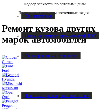
Подбор запчастей по оптовым ценам
Постоянным клиентам постоянные скидки
Спецтехника
Ремонт кузова других
Цены на ремонт автомобилей ГАЗ
марок автомобилей
Полуприцепы и прицепы
Citroen
Ford
Наши работы
Hyundai
Mitsubishi
Фото малярно-кузовных работ
Opel
Peugeot