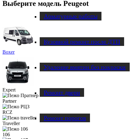
Выберите модель Peugeot
Арматурные работы
Кузовной ремонт после ДТП
Boxer
Удаление вмятин без покраски
Expert
Ремонт двери
Partner
RCZ
Ремонт порогов
Traveller
106