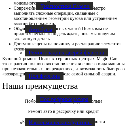
модельного ряда Пежо.
Диагностика Газели
Современное оснащение, позволяющее быстро
выполнять сложные операции, связанные с
восстановлением геометрии кузова или устранением
вмятин без покраски.
Обширный склад запасных частей Пежо: вам не
Автобусы
придется несколько недель ждать, пока мы получим
заказанную деталь.
Доступные цены на починку и реставрацию элементов
кузова.
Ремонт задних дверей фургона
Кузовной ремонт Пежо в сервисных центрах Magic Cars —
это гарантия полного восстановления внешнего вида машины
при незначительных повреждениях, и возможность быстрого
«возвращения в строй» даже после самой сильной аварии.
Пол фургона
Наши преимущества
Пол рефрижератора
Помощь в эвакуации в пределах кольца
Ремонт авто в рассрочку или кредит
Бесплатная диагностика и оценка ремонта
Изотермические фургоны