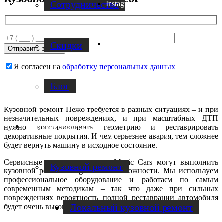
Cотрудничество
Instagram
Facebook
Скидки
Я согласен на
обработку персональных данных
Блог
Кузовной ремонт Пежо требуется в разных ситуациях – и при
незначительных повреждениях, и при масштабных ДТП
Услуги по ремонту авто
нужно восстанавливать геометрию и реставрировать
декоративные покрытия. И чем серьезнее авария, тем сложнее
будет вернуть машину в исходное состояние.
Сервисные центры компании Magic Cars могут выполнить
Кузовной ремонт
кузовной ремонт Peugeot любой сложности. Мы используем
профессиональное оборудование и работаем по самым
современным методикам – так что даже при сильных
повреждениях вероятность полной реставрации автомобиля
Локальный кузовной ремонт
будет очень высокой!