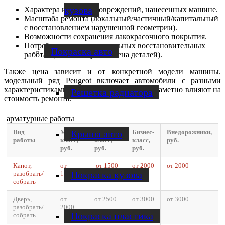
кузова
Характера и объема повреждений, нанесенных машине.
Масштаба ремонта (локальный/частичный/капитальный
с восстановлением нарушенной геометрии).
Возможности сохранения лакокрасочного покрытия.
Потребности в дополнительных восстановительных
Покраска авто
работах (пайка, сварка, замена деталей).
Также цена зависит и от конкретной модели машины.
модельный ряд Peugeot включает автомобили с разными
характеристиками кузова, и многие из них заметно влияют на
Решетка радиатора
стоимость ремонта.
арматурные работы
Крыша авто
Вид
Малый
Средний
Бизнес-
Внедорожники,
работы
класс,
класс,
класс,
руб.
руб.
руб.
руб.
Капот,
от
от 1500
от 2000
от 2000
Покраска кузова
разобрать/
1000
собрать
Дверь,
от
от 2500
от 3000
от 3000
разобрать/
2000
Покраска пластика
собрать