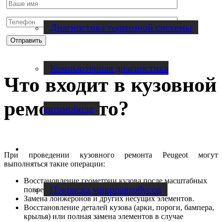
Диагностика тормозной системы
Компьютерная диагностика
Что входит в кузовной
ремонт авто?
автомобиля
Ремонт микроавтобусов
При проведении кузовного ремонта Peugeot могут
выполняться такие операции:
Восстановление геометрии кузова после масштабных
Покраска микроавтобусов
повреждений.
Замена лонжеронов и других несущих элементов.
Восстановление деталей кузова (арки, пороги, бампера,
крылья) или полная замена элементов в случае