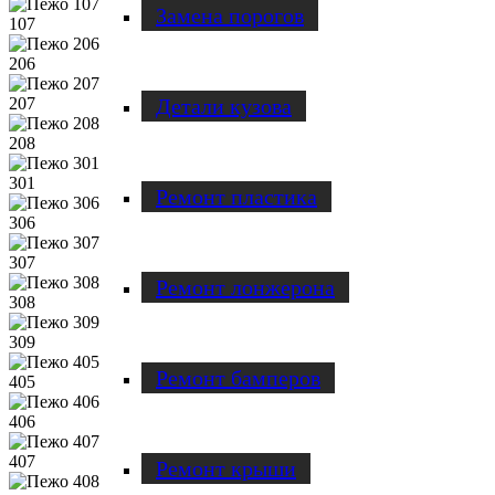
Замена порогов
107
206
Детали кузова
207
208
301
Ремонт пластика
306
307
Ремонт лонжерона
308
309
Ремонт бамперов
405
406
407
Ремонт крыши