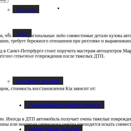
Facebook
Скидки
Блог
ем, что найти оригинальные либо совместимые детали кузова ав
ашин, требует бережного отношения при рихтовке и выравниван
д в Санкт-Петербурге стоит поручить мастерам автоцентров Mag
статочно серьезные повреждения после тяжелых ДТП.
Услуги по ремонту авто
Кузовной ремонт
рок, стоимость восстановления Kia зависит от:
Локальный кузовной ремонт
и. Иногда в ДТП автомобиль получает очень тяжелые поврежден
ины или мастерам сервисного центра приходится искать совмес
Арматурные работы