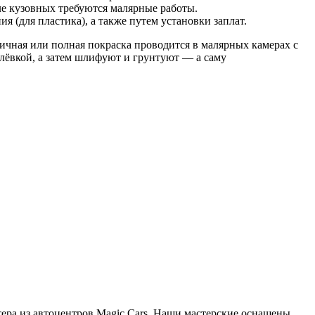
ле кузовных требуются малярные работы.
 (для пластика), а также путем установки заплат.
ичная или полная покраска проводится в малярных камерах с
ёвкой, а затем шлифуют и грунтуют — а саму
ера из автоцентров Magic Cars. Наши мастерские оснащены