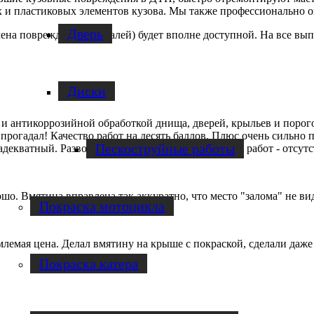
 и пластиковых элементов кузова. Мы также профессионально 
Дверь
амена повреждённых деталей) будет вполне доступной. На все в
Диски
 и антикоррозийной обработкой днища, дверей, крыльев и порог
 прогадал! Качество работ на десять баллов. Плюс очень сильно 
Пескоструйные работы
адекватный. Развод на деньги при низком качестве работ - отсут
шо. Вмятина вправлена так аккуратно, что место "залома" не вид
Покраска мотоцикла
млемая цена. Делал вмятину на крыше с покраской, сделали даже
Покраска катера