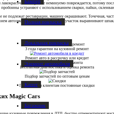
Бампер
м лакокрасочное покрытие неминуемо повреждается, потому пос
робоины устраняют с использованием сварки, пайки, склеивания
е не подлежат реставрации, машину окрашивают. Точечная, част
ием автоэмали отреставрированный участок выравнивают шпакл
Полная покраска
Локальная покраска
3 года гарантии на кузовной ремонт
Ремонт авто в рассрочку или кредит
Элемент автомобиля
Бесплатная диагностика и оценка ремонта
Подбор запчастей по оптовым ценам
Капот
Постоянным клиентам постоянные скидки
ких Magic Cars
Багажник
ившие кузовные повреждения в ДТП, быстро отремонтируют маст