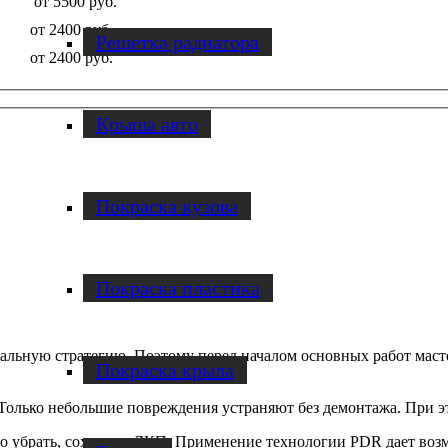
от 5500 руб.
от 2400 руб.
Решетка радиатора
от 2400 руб.
Крыша авто
Покраска кузова
Покраска пластика
льную стратегию. Поэтому перед началом основных работ масте
Покраска крыла
 Только небольшие повреждения устраняют без демонтажа. При э
но убрать, сохранив ЛКП. Применение технологии PDR дает воз