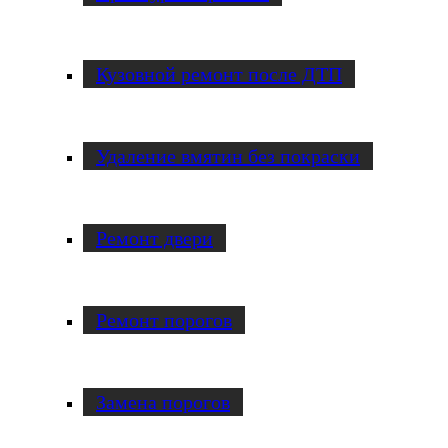
Кузовной ремонт после ДТП
Удаление вмятин без покраски
Ремонт двери
Ремонт порогов
Замена порогов