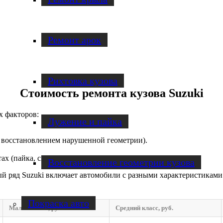
Ремонт арок
Рихтовка кузова
Стоимость ремонта кузова Suzuki
х факторов:
Лужение и пайка
 восстановлением нарушенной геометрии).
 (пайка, сварка, замена деталей).
Восстановление геометрии кузова
 ряд Suzuki включает автомобили с разными характеристиками к
Покраска авто
Малый класс, руб.
Средний класс, руб.