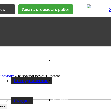
ись
Узнать стоимость работ
Vk
О нас
й ремонт
»
Кузовной ремонт Porsche
Cотрудничество
Instagram
Facebook
Скидки