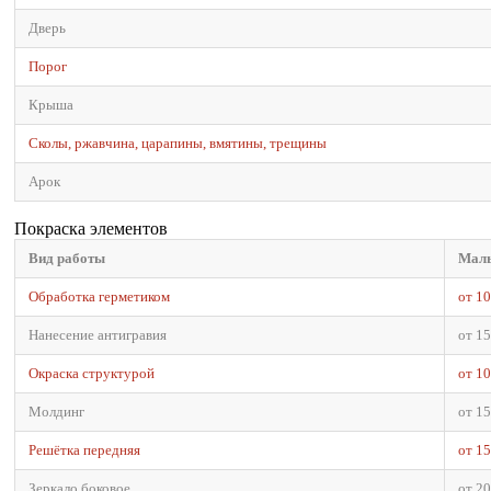
Дверь
Порог
Крыша
Сколы, ржавчина, царапины, вмятины, трещины
Арок
Покраска элементов
Вид работы
Малы
Обработка герметиком
от 1
Нанесение антигравия
от 1
Окраска структурой
от 1
Молдинг
от 1
Решётка передняя
от 1
Зеркало боковое
от 2