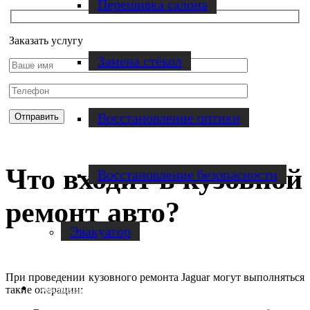
Перешивка салона
Заказать услугу
Замена стёкол
Восстановление оптики
Что входит в кузовной
Восстановление безопасности
ремонт авто?
Эвакуатор
При проведении кузовного ремонта Jaguar могут выполняться
Диагностика
такие операции: