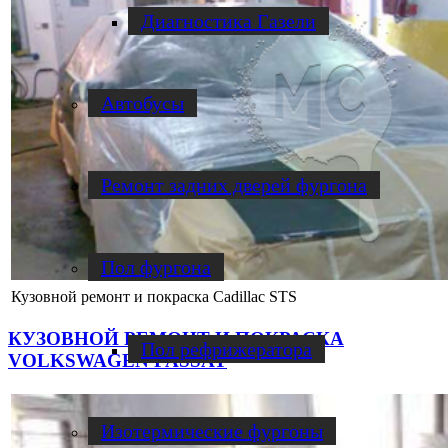
Диагностика Газели
Автобусы
Ремонт задних дверей фургона
Пол фургона
Кузовной ремонт и покраска Cadillac STS
КУЗОВНОЙ РЕМОНТ И ПОКРАСКА
Пол рефрижератора
VOLKSWAGEN PASSAT
Изотермические фургоны