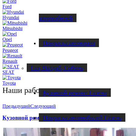
Ford
автомобилей
Hyundai
Mitsubishi
Opel
Покраска автокрана
Peugeot
Renault
Газ, Валдай, Соболь
SEAT
Toyota
Наши работы
Кузовной ремонт Газели
Предыдущий
Следующий
Покраска автомобилей Газель
Кузовной ремонт Cadillac