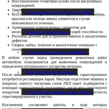
Восстановление геометрии кузова после масштабных
повреждений.
Замена лонжеронов и других несущих элементов.
Диагностика подвески/ ходовой
Восстановление деталей кузова (арки, пороги, бампера,
крылья) или полная замена элементов в случае
невозможности починки.
Армирование поврежденных элементов для
Полная диагностика
восстановления их прочности и несущей способности.
Рихтовка деталей для устранения вмятин и аналогичных
дефектов.
Сварка, пайка, лужение и аналогичные операции с
основными деталями кузова.
Диагностика перед покупкой
В любом случае перед проведением ремонтных работ
автомобиль осматривается для выявления повреждений и
определения оптимального алгоритма починки.
Диагностика электрики
После завершения кузовного ремонта почти гарантированно
потребуется реставрация Jaguar. Мастера подготовят машину к
покраске, нанесут несколько слоев ЛКП (цвет подбирается с
помощью компьютерной программы), после чего отполируют
Диагностика развал-схождения
покрытие, обеспечив полную незаметность
отреставрированного участка.
Исключение составляют работы, в ходе которых