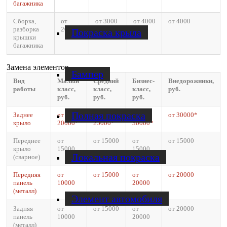
багажника
Сборка,
от
от 3000
от 4000
от 4000
разборка
2000
Покраска крыла
крышки
багажника
Замена элементов
Бампер
Вид
Малый
Средний
Бизнес-
Внедорожники,
работы
класс,
класс,
класс,
руб.
руб.
руб.
руб.
Полная покраска
Заднее
от
от
от
от 30000*
крыло
20000*
25000*
30000*
Переднее
от
от 15000
от
от 15000
крыло
15000
15000
Локальная покраска
(сварное)
Передняя
от
от 15000
от
от 20000
панель
10000
20000
(металл)
Элемент автомобиля
Задняя
от
от 15000
от
от 20000
панель
10000
20000
(металл)