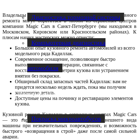
Владельцы автомобилей Кадиллак для выполнения кузовного
Диагностика тормозной системы
ремонта могут обратиться в любой из сервисных центров
компании Magic Cars в Санкт-Петербурге (мы находимся в
Московском, Кировском или Красносельском районах). К
плюсам наших мастерских можно отнести:
Компьютерная диагностика
Большой опыт кузовного ремонта автомобилей из всего
модельного ряда Кадиллак.
Современное оснащение, позволяющее быстро
выполнять сложные операции, связанные с
автомобиля
восстановлением геометрии кузова или устранением
вмятин без покраски.
Обширный склад запасных частей Кадиллак: вам не
придется несколько недель ждать, пока мы получим
заказанную деталь.
Ремонт микроавтобусов
Доступные цены на починку и реставрацию элементов
кузова.
Кузовной ремонт Кадиллак в сервисных центрах Magic Cars
Покраска микроавтобусов
— это гарантия полного восстановления внешнего вида
машины при незначительных повреждениях, и возможность
быстрого «возвращения в строй» даже после самой сильной
аварии.