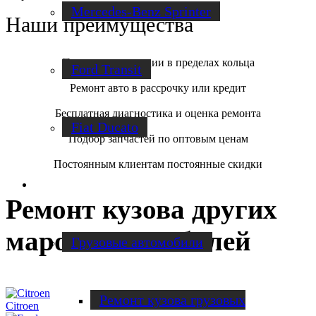
Mercedes-Benz Sprinter
Наши преимущества
Помощь в эвакуации в пределах кольца
Ford Transit
Ремонт авто в рассрочку или кредит
Бесплатная диагностика и оценка ремонта
Fiat Ducato
Подбор запчастей по оптовым ценам
Постоянным клиентам постоянные скидки
Ремонт фургонов
Ремонт кузова других
марок автомобилей
Грузовые автомобили
Ремонт кузова грузовых
Citroen