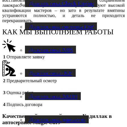
восстановление поверхности производится с сохранением
Диагностика Check Engine
лакокрасочного покрытия. Эти операции требуют высокой
квалификации мастеров – но зато в результате вмятины
устраняются полностью, и деталь не приходится
перекрашивать.
Диагностика системы ESP
КАК МЫ ВЫПОЛНЯЕМ РАБОТЫ
Диагностика ABS
1
Отправляете заявку
Диагностика ЭБУ
2
Предварительный осмотр
3
Оценка работ
Диагностика АКПП
4
Подпись договора
Качественный кузовной ремонт Кадиллак в
Диагностика двигателя
автосервисе Magic Cars