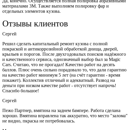
Да, конечно. Осуществляется полная полировка абразивными
материалами 3М. Также выполняем полировку фар и
отдельных элементов кузова.
Отзывы клиентов
Сергей
Решил сделать капитальный ремонт кузова с полной
покраской и антикоррозийной обработкой днища, дверей,
крыльев и порогов. После двухгодовалых поисков надёжного
и качественного сервиса, однозначный выбор был за Magic
Cars. Считаю, что не прогадал! Качество работ на десять
баллов. Плюс очень сильно порадовало то, что дали гарантию
на качество работ минимум 5 лет (на счёт гарантии - время
покажет). Коллектив отличный и адекватный. Развод на
деньги при низком качестве работ - отсутствует напрочь!
Спасибо большое!
Сергей
Пежо Партнер, вмятина на заднем бампере. Работа сделана
хорошо. Вмятина вправлена так аккуратно, что место "залома"
не видно, пкраска не потребовалась.