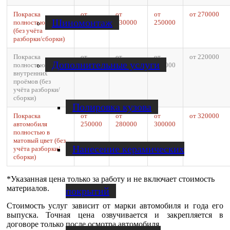
Покраска
от
от
от
от 270000
Шиномонтаж
полностью
200000
230000
250000
(без учёта
разборки/сборки)
Покраска
от
от
от
от 220000
Дополнительные услуги
полностью без
150000
180000
200000
внутренних
проёмов (без
учёта разборки/
сборки)
Полировка кузова
Покраска
от
от
от
от 320000
автомобиля
250000
280000
300000
полностью в
матовый цвет (без
Нанесение керамических
учёта разборки/
сборки)
*Указанная цена только за работу и не включает стоимость
материалов.
покрытий
Стоимость услуг зависит от марки автомобиля и года его
выпуска. Точная цена озвучивается и закрепляется в
договоре только после осмотра автомобиля.