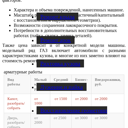
факторов:
Характера и объема повреждений, нанесенных машине.
Масштаба ремонта (локальный/частичный/капитальный
Ремонт крыла
с восстановлением нарушенной геометрии).
Возможности сохранения лакокрасочного покрытия.
Потребности в дополнительных восстановительных
работах (пайка, сварка, замена деталей).
Ремонт арок
Также цена зависит и от конкретной модели машины.
модельный ряд ГАЗ включает автомобили с разными
характеристиками кузова, и многие из них заметно влияют на
стоимость ремонта.
Рихтовка кузова
арматурные работы
Вид
Малый
Средний
Бизнес-
Внедорожники,
работы
класс,
класс,
класс,
руб.
Лужение и пайка
руб.
руб.
руб.
Капот,
от
от 1500
от 2000
от 2000
разобрать/
1000
собрать
Восстановление геометрии
Дверь,
от
от 2500
от 3000
от 3000
разобрать/
2000
собрать