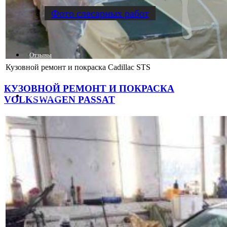
Фото слесарных работ
Отзывы
Кузовной ремонт и покраска Cadillac STS
КУЗОВНОЙ РЕМОНТ И ПОКРАСКА
Контакты
VOLKSWAGEN PASSAT