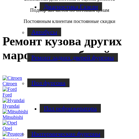
Диагностика Газели
Подбор запчастей по оптовым ценам
Постоянным клиентам постоянные скидки
Автобусы
Ремонт кузова других
марок автомобилей
Ремонт задних дверей фургона
Пол фургона
Citroen
Ford
Hyundai
Пол рефрижератора
Mitsubishi
Opel
Изотермические фургоны