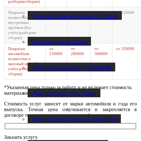
разборки/сборки)
Покраска
от
от
от
от 220000
Диагностика подвески/ ходовой
полностью без
150000
180000
200000
внутренних
проёмов (без
учёта разборки/
сборки)
Полная диагностика
Покраска
от
от
от
от 320000
автомобиля
250000
280000
300000
полностью в
матовый цвет (без
Диагностика перед покупкой
учёта разборки/
сборки)
*Указанная цена только за работу и не включает стоимость
Диагностика электрики
материалов.
Стоимость услуг зависит от марки автомобиля и года его
выпуска. Точная цена озвучивается и закрепляется в
договоре только после осмотра автомобиля.
Диагностика развал-схождения
Заказать услугу