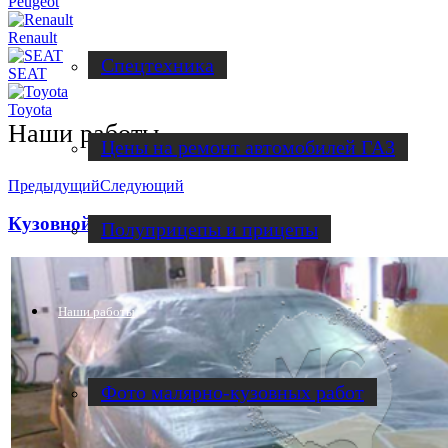
Peugeot
Renault
Спецтехника
SEAT
Toyota
Наши работы
Цены на ремонт автомобилей ГАЗ
Предыдущий
Следующий
Кузовной ремонт Cadillac
Полуприцепы и прицепы
Наши работы
Фото малярно-кузовных работ