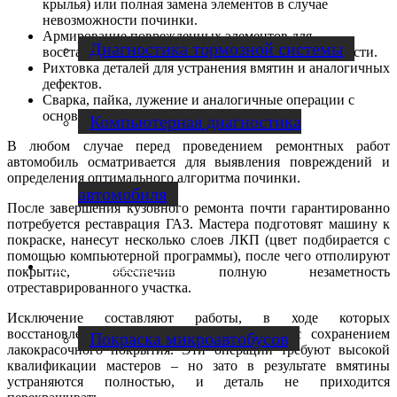
крылья) или полная замена элементов в случае
невозможности починки.
Армирование поврежденных элементов для
Диагностика тормозной системы
восстановления их прочности и несущей способности.
Рихтовка деталей для устранения вмятин и аналогичных
дефектов.
Сварка, пайка, лужение и аналогичные операции с
основными деталями кузова.
Компьютерная диагностика
В любом случае перед проведением ремонтных работ
автомобиль осматривается для выявления повреждений и
определения оптимального алгоритма починки.
автомобиля
После завершения кузовного ремонта почти гарантированно
потребуется реставрация ГАЗ. Мастера подготовят машину к
покраске, нанесут несколько слоев ЛКП (цвет подбирается с
помощью компьютерной программы), после чего отполируют
Ремонт микроавтобусов
покрытие, обеспечив полную незаметность
отреставрированного участка.
Исключение составляют работы, в ходе которых
восстановление поверхности производится с сохранением
Покраска микроавтобусов
лакокрасочного покрытия. Эти операции требуют высокой
квалификации мастеров – но зато в результате вмятины
устраняются полностью, и деталь не приходится