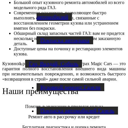
Большой опыт кузовного ремонта автомобилей из всего
модельного ряда ГАЗ.
Современное оснащение, позволяющее быстро
автомобилей
выполнять сложные операции, связанные с
восстановлением геометрии кузова или устранением
вмятин без покраски.
Обширный склад запасных частей ГАЗ: вам не придется
несколько недель ждать, пока мы получим заказанную
Покраска автокрана
деталь.
Доступные цены на починку и реставрацию элементов
кузова.
Газ, Валдай, Соболь
Кузовной ремонт ГАЗ в сервисных центрах Magic Cars — это
гарантия полного восстановления внешнего вида машины
при незначительных повреждениях, и возможность быстрого
«возвращения в строй» даже после самой сильной аварии.
Кузовной ремонт Газели
Наши преимущества
Помощь в эвакуации в пределах кольца
Покраска автомобилей Газель
Ремонт авто в рассрочку или кредит
Бесплатная диагностика и оценка ремонта