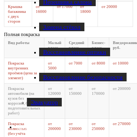
Перешивка салона
Крышка
от
от 17000
от
от 20000
багажника
16000
18000
с двух
сторон
Замена стёкол
Полная покраска
Вид работы
Малый
Средний
Бизнес-
Внедорожник
класс,
класс,
класс,
руб.
Восстановление оптики
руб.
руб.
руб.
Покраска
от
от 7000
от 8000
от 10000
внутренних
5000
проёмов (цена за
Восстановление безопасности
элемент)
Покраска
от
от
от
от 200000
автомобиля (на
120000
150000
170000
кузов без
Эвакуатор
коррозии, без доп.
подготовительных
работ)
Покраска
от
от
от
от 270000
Диагностика
полностью
200000
230000
250000
(без учёта