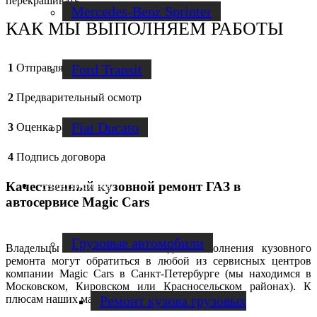
перекрашивать.
Mercedes-Benz Sprinter
КАК МЫ ВЫПОЛНЯЕМ РАБОТЫ
Ford Transit
1
Отправляете заявку
2
Предварительный осмотр
Fiat Ducato
3
Оценка работ
4
Подпись договора
Качественный кузовной ремонт ГАЗ в
Ремонт фургонов
автосервисе Magic Cars
Грузовые автомобили
Владельцы автомобилей ГАЗ для выполнения кузовного
ремонта могут обратиться в любой из сервисных центров
компании Magic Cars в Санкт-Петербурге (мы находимся в
Московском, Кировском или Красносельском районах). К
плюсам наших мастерских можно отнести:
Ремонт кузова грузовых