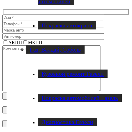
автомобилей
Покраска автокрана
АКПП
МКПП
Газ, Валдай, Соболь
Кузовной ремонт Газели
Покраска автомобилей Газель
Диагностика Газели