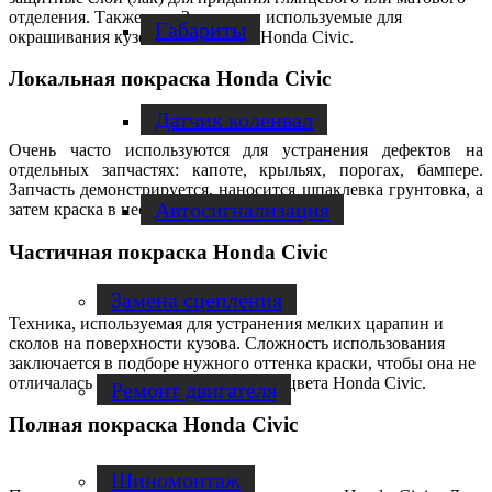
отделения. Также есть 3 техники, используемые для
Габариты
окрашивания
кузова
автомобиля
Honda Civic
.
Локальная покраска Honda Civic
Датчик коленвал
Очень часто используются для устранения дефектов на
отдельных запчастях: капоте, крыльях, порогах, бампере.
Запчасть демонстрируется, наносится шпаклевка грунтовка, а
Автосигнализация
затем краска в несколько слоев.
Частичная покраска Honda Civic
Замена сцепления
Техника, используемая для устранения мелких царапин и
сколов на поверхности кузова. Сложность использования
заключается в подборе нужного оттенка краски, чтобы она не
отличалась от основного заводского цвета Honda
Civic.
Ремонт двигателя
Полная покраска Honda Civic
Шиномонтаж