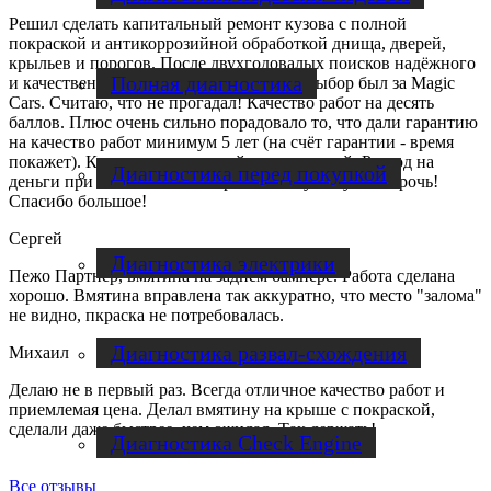
Решил сделать капитальный ремонт кузова с полной
покраской и антикоррозийной обработкой днища, дверей,
крыльев и порогов. После двухгодовалых поисков надёжного
Полная диагностика
и качественного сервиса, однозначный выбор был за Magic
Cars. Считаю, что не прогадал! Качество работ на десять
баллов. Плюс очень сильно порадовало то, что дали гарантию
на качество работ минимум 5 лет (на счёт гарантии - время
покажет). Коллектив отличный и адекватный. Развод на
Диагностика перед покупкой
деньги при низком качестве работ - отсутствует напрочь!
Спасибо большое!
Сергей
Диагностика электрики
Пежо Партнер, вмятина на заднем бампере. Работа сделана
хорошо. Вмятина вправлена так аккуратно, что место "залома"
не видно, пкраска не потребовалась.
Диагностика развал-схождения
Михаил
Делаю не в первый раз. Всегда отличное качество работ и
приемлемая цена. Делал вмятину на крыше с покраской,
сделали даже быстрее, чем ожидал. Так держать!
Диагностика Check Engine
Все отзывы