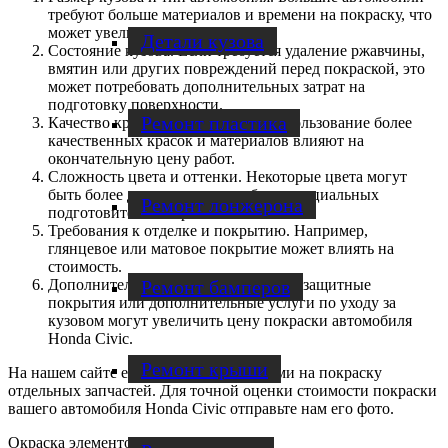
требуют больше материалов и времени на покраску, что
может увеличить стоимость.
Детали кузова
Состояние кузова. Если требуется удаление ржавчины,
вмятин или других повреждений перед покраской, это
может потребовать дополнительных затрат на
подготовку поверхности.
Ремонт пластика
Качество краски и материалов. Использование более
качественных красок и материалов влияют на
окончательную цену работ.
Сложность цвета и оттенки. Некоторые цвета могут
быть более дорогими или требуют специальных
Ремонт лонжерона
подготовительных работ.
Требования к отделке и покрытию. Например,
глянцевое или матовое покрытие может влиять на
стоимость.
Ремонт бамперов
Дополнительные услуги. Например, защитные
покрытия или дополнительные услуги по уходу за
кузовом могут увеличить цену покраски автомобиля
Honda
Civic.
Ремонт крыши
На нашем сайте есть прайс-лист с ценами на покраску
отдельных запчастей. Для точной оценки стоимости покраски
вашего автомобиля Honda Civic отправьте нам его фото.
Окраска элементов