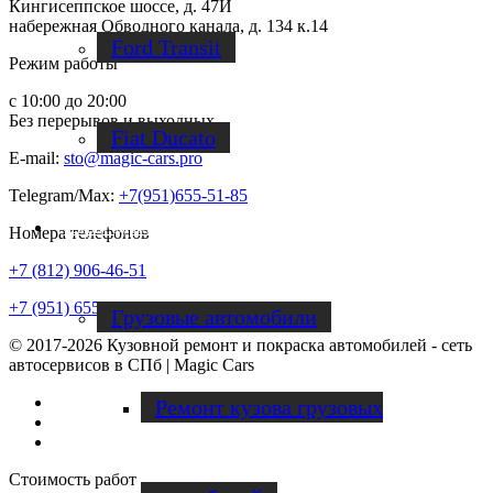
Кингисеппское шоссе, д. 47И
набережная Обводного канала, д. 134 к.14
Ford Transit
Режим работы
с 10:00 до 20:00
Без перерывов и выходных
Fiat Ducato
E-mail:
sto@magic-cars.pro
Telegram/Max:
+7(951)655-51-85
Ремонт фургонов
Номера телефонов
+7 (812) 906-46-51
+7 (951) 655-51-85
Грузовые автомобили
© 2017-2026 Кузовной ремонт и покраска автомобилей - сеть
автосервисов в СПб | Magic Cars
Vk
Ремонт кузова грузовых
Instagram
Facebook
Стоимость работ