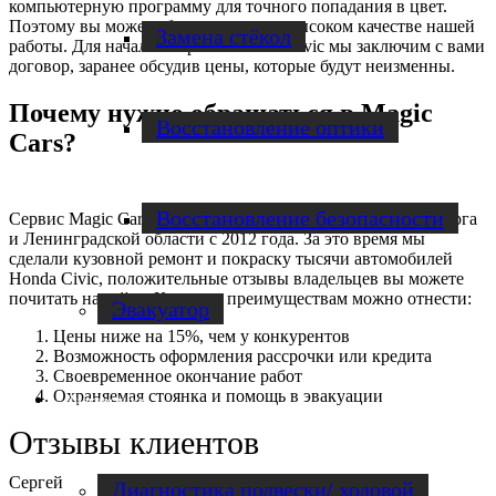
компьютерную программу для точного попадания в цвет.
Поэтому вы можете быть уверены в высоком качестве нашей
Замена стёкол
работы. Для начала покраски Honda Civic мы заключим с вами
договор, заранее обсудив цены, которые будут неизменны.
Почему нужно обращаться в Magic
Восстановление оптики
Cars?
Восстановление безопасности
Сервис Magic Cars работает на территории Санкт-Петербурга
и Ленинградской области с 2012 года. За это время мы
сделали кузовной ремонт и покраску тысячи автомобилей
Honda Civic, положительные отзывы владельцев вы можете
почитать на сайте. К нашим преимуществам можно отнести:
Эвакуатор
Цены ниже на 15%, чем у конкурентов
Возможность оформления рассрочки или кредита
Своевременное окончание работ
Охраняемая стоянка и помощь в эвакуации
Диагностика
Отзывы клиентов
Сергей
Диагностика подвески/ ходовой