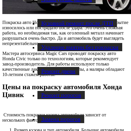
Кузовной ремонт после ДТП
Покраска авто Honda Civic необходима, когда старое покрытие
износилось или пострадало после удара. Это очень сложная
работа, но необходимая так, как оголенный металл начинает
разрушаться очень быстро. Да и автомобиль будет выглядеть
непрезентабельно.
Удаление вмятин без покраски
Мастера автосервиса Magic Cars проводят покраску авто
Honda Civic только по технологиям, которые рекомендует
завод-производитель. Для работы используют только
качественные лакокрасочные материалы, а маляры обладают
Ремонт двери
10-летним стажем работы.
Цены на покраску автомобиля Хонда
Цивик
Ремонт порогов
Стоимость покраски кузова автомобиля зависит от
Замена порогов
нескольких факторов:
Размер кузова и тип автомобиля. Большие автомобили