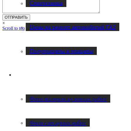
Спецтехника
×
Цены на ремонт автомобилей ГАЗ
Scroll to top
Полуприцепы и прицепы
Наши работы
Фото малярно-кузовных работ
Фото слесарных работ