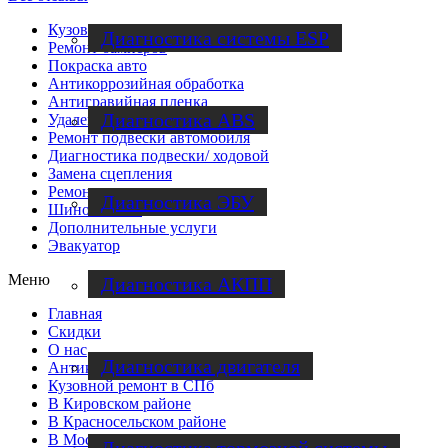
Кузовной ремонт
Диагностика системы ESP
Ремонт бамперов
Покраска авто
Антикоррозийная обработка
Антигравийная пленка
Диагностика ABS
Удаление вмятин без покраски
Ремонт подвески автомобиля
Диагностика подвески/ ходовой
Замена сцепления
Ремонт двигателя
Диагностика ЭБУ
Шиномонтаж
Дополнительные услуги
Эвакуатор
Меню
Диагностика АКПП
Главная
Скидки
О нас
Диагностика двигателя
Антикоррозийная обработка
Кузовной ремонт в СПб
В Кировском районе
В Красносельском районе
В Московском районе