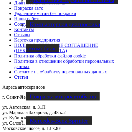
Диагностика тормозной системы
Диагностика автомобиля
Покраска авто
Удаление вмятин без покраски
Наши работы
Компьютерная диагностика
Cотрудничество
Контакты
Отзывы
Карточка предприятия
ПОЛЬЗОВАТЕЛЬСКОЕ СОГЛАШЕНИЕ
автомобиля
(ПУБЛИЧНАЯ ОФЕРТА)
Политика обработки файлов cookie
Политика в отношении обработки персональных
данных
Согласие на обработку персональных данных
Ремонт микроавтобусов
Статьи
Адреса автосервисов
Покраска микроавтобусов
г. Санкт-Петербург
ул. Автовская, д. 31П
ул. Маршала Захарова, д. 48 к.2
ул. Кубинская, д. 21 к.2
Mercedes-Benz Sprinter
ул. Салова, д. 57 к.1Щ
Московское шоссе, д. 13 к.8Е