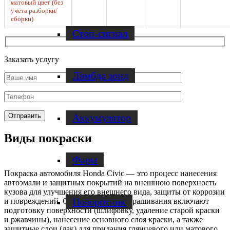
матовый цвет (без
учёта разборки/
сборки)
Стоп-сигнал
Заказать услугу
Лямбда зонд
Аккумулятор
Виды покраски
Фары
Покраска автомобиля Honda
Civic
— это процесс нанесения
автоэмали и защитных покрытий на внешнюю поверхность
кузова
для улучшения его внешнего вида, защиты от коррозии
Поворотник
и повреждений. Основные этапы окрашивания включают
подготовку поверхности (шлифовку, удаление старой
краски
и ржавчины), нанесение основного слоя
краски
, а также
защитные слои (лак) для придания глянцевого или матового