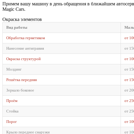
Примем вашу машину в день обращения в ближайшем автосервис
Magic Cars.
Окраска элементов
Вид работы
Малы
Обработка герметиком
от 10
Нанесение антигравия
от 15
Окраска структурой
от 10
Молдинг
от 15
Решётка передняя
от 15
Зеркало боковое
от 20
Проём
от 25
Стойка
от 25
Порог
от 10
Крыло переднее снаружи
от 10