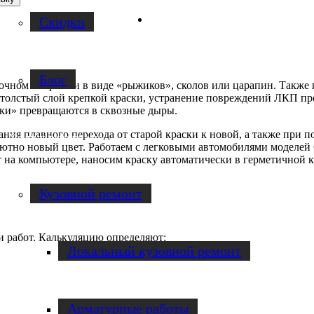
Facebook
Скидки
Блог
чном покрытии в виде «рыжиков», сколов или царапин. Также п
 толстый слой крепкой краски, устранение повреждений ЛКП пр
ики» превращаются в сквозные дыры.
ния плавного перехода от старой краски к новой, а также при 
Услуги по ремонту авто
но новый цвет. Работаем с легковыми автомобилями моделей Calib
на компьютере, наносим краску автоматически в герметичной к
Кузовной ремонт
и работ. Калькуляцию определяют:
Локальный кузовной ремонт
Арматурные работы