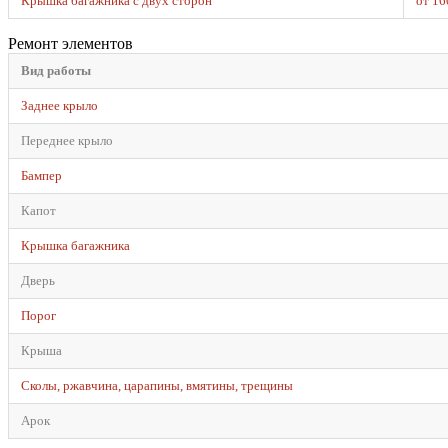
Крышка багажника с двух сторон
от 16
Ремонт элементов
Вид работы
Заднее крыло
Переднее крыло
Бампер
Капот
Крышка багажника
Дверь
Порог
Крыша
Сколы, ржавчина, царапины, вмятины, трещины
Арок