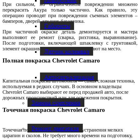
Поворотник
При сильном, но ограниченном повреждении множено
перекрасить Акура только частично. Как правило, эту
операцию проводят при повреждении съемных элементов –
бамперов, дверей, крышек багажника.
Габариты
При частичной окраске деталь демонтируется и мастера
выполняют ее ремонт (сварка, рихтовка, выравнивание).
После подготовки, включающей шпаклевку с грунтовкой,
элемент окрашивается – и его устанавливают на место.
Датчик коленвал
Полная покраска Chevrolet Camaro
Автосигнализация
Капитальная покраска автомобиля — самая сложная техника,
используемая в редких случаях. В основном владельцы
Chevrolet Camaro выбирают ее перед продажей авто, после
дорожных происшествий или для освежения покрытия.
Замена сцепления
Точечная покраска Chevrolet Camaro
Ремонт двигателя
Точечная покраска используется для устранения мелких
царапин и сколов. Не требует много времени на подготовку,