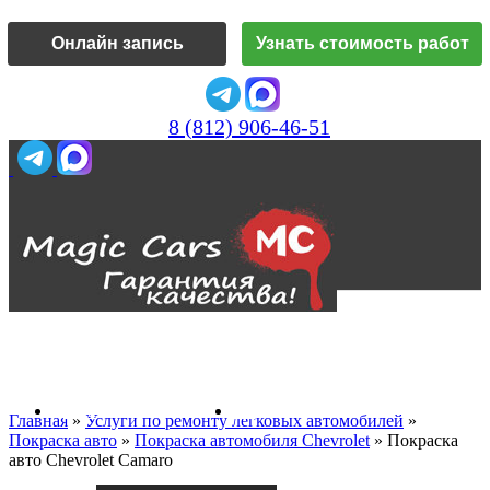
Онлайн запись
Узнать стоимость работ
8 (812) 906-46-51
Vk
О нас
Главная
»
Услуги по ремонту легковых автомобилей
»
Покраска авто
»
Покраска автомобиля Chevrolet
»
Покраска
авто Chevrolet Camaro