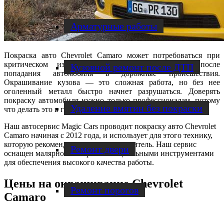
Арматурные работы
Покраска авто Chevrolet Camaro может потребоваться при
критическом износе страхового покрытия или после
Кузовной ремонт после ДТП
попадания автомобиля в дорожные происшествия.
Окрашивание кузова — это сложная работа, но без нее
оголенный металл быстро начнет разрушаться. Доверять
покраску автомобиля нужно только профессионалам, потому
Удаление вмятин без покраски
что делать это в гаражных условиях нецелесообразно.
Наш автосервис Magic Cars проводит покраску авто Chevrolet
Camaro начиная с 2012 года, и использует для этого технику,
которую рекомендует завод-производитель. Наш сервис
Ремонт двери
оснащен малярной камерой и специальными инструментами
для обеспечения высокого качества работы.
Цены на окрашивание Chevrolet
Ремонт порогов
Camaro