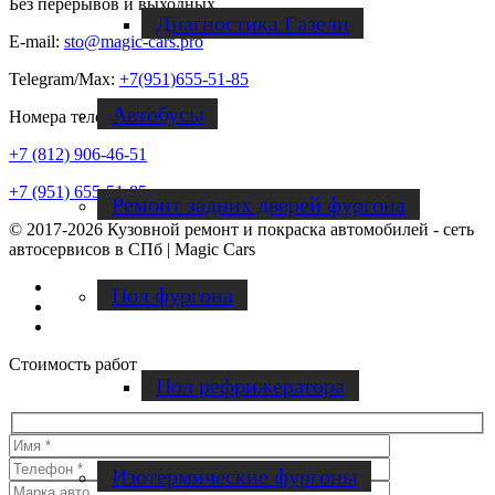
Без перерывов и выходных
Диагностика Газели
E-mail:
sto@magic-cars.pro
Telegram/Max:
+7(951)655-51-85
Автобусы
Номера телефонов
+7 (812) 906-46-51
+7 (951) 655-51-85
Ремонт задних дверей фургона
© 2017-2026 Кузовной ремонт и покраска автомобилей - сеть
автосервисов в СПб | Magic Cars
Vk
Пол фургона
Instagram
Facebook
Стоимость работ
Пол рефрижератора
Изотермические фургоны