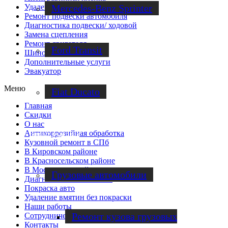
Mercedes-Benz Sprinter
Удаление вмятин без покраски
Ремонт подвески автомобиля
Диагностика подвески/ ходовой
Замена сцепления
Ремонт двигателя
Ford Transit
Шиномонтаж
Дополнительные услуги
Эвакуатор
Меню
Fiat Ducato
Главная
Скидки
О нас
Антикоррозийная обработка
Ремонт фургонов
Кузовной ремонт в СПб
В Кировском районе
В Красносельском районе
В Московском районе
Грузовые автомобили
Диагностика автомобиля
Покраска авто
Удаление вмятин без покраски
Наши работы
Ремонт кузова грузовых
Cотрудничество
Контакты