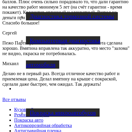
баллов. Плюс очень сильно порадовало то, что дали гарантию
на качество работ минимум 5 лет (на счёт гарантии - время
покажет). Коллектив отличный и адекватный. Развод на
Диагностика тормозной системы
деньги при низком качестве работ - отсутствует напрочь!
Спасибо большое!
Сергей
Компьютерная диагностика
Пежо Партнер, вмятина на заднем бампере. Работа сделана
хорошо. Вмятина вправлена так аккуратно, что место "залома"
не видно, пкраска не потребовалась.
Михаил
автомобиля
Делаю не в первый раз. Всегда отличное качество работ и
приемлемая цена. Делал вмятину на крыше с покраской,
сделали даже быстрее, чем ожидал. Так держать!
Ремонт микроавтобусов
Все отзывы
Кузовной ремонт
Покраска микроавтобусов
Ремонт бамперов
Покраска авто
Антикоррозийная обработка
Антигравийная пленка