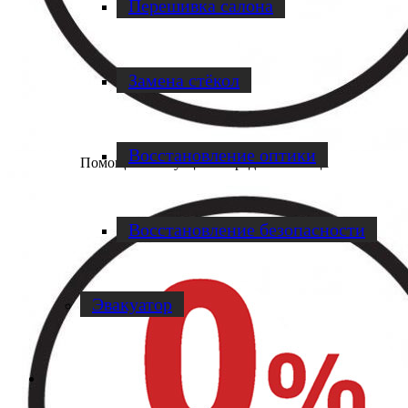
Перешивка салона
Замена стёкол
Восстановление оптики
Помощь в эвакуации в пределах кольца
Восстановление безопасности
Эвакуатор
Диагностика