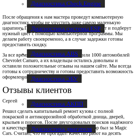
Диагностика Check Engine
После обращения к нам мастера проведут компьютерную
диагностику, чтобы не упустить даже самую маленькую
Диагностика системы ESP
царапину. После озвучат точную стоимость работ и подберут
нужный цвет с помощью компьютерной программы. Мы
делаем работу своевременно, а в случае задержки готовы
предоставить скидку.
Диагностика ABS
За все время своей работы, мы покрасили 1000 автомобилей
Chevrolet Camaro, а их владельцы остались довольны и
оставили положительные отзывы на нашем сайте. Мы всегда
готовы к сотрудничеству и готовы предоставить возможность
оформления рассрочки или кредита.
Диагностика ЭБУ
Отзывы клиентов
Сергей
Диагностика АКПП
Решил сделать капитальный ремонт кузова с полной
покраской и антикоррозийной обработкой днища, дверей,
крыльев и порогов. После двухгодовалых поисков надёжного
и качественного сервиса, однозначный выбор был за Magic
Диагностика двигателя
Cars. Считаю, что не прогадал! Качество работ на десять