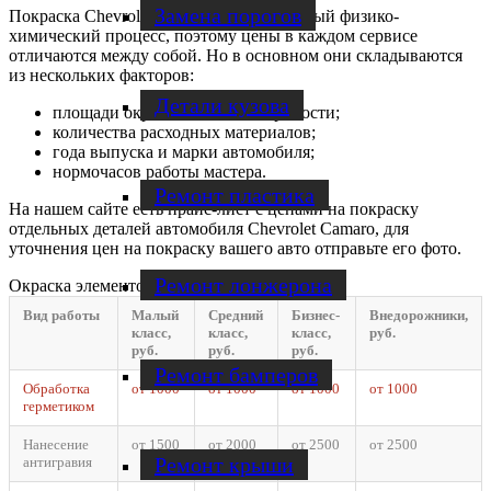
Замена порогов
Покраска Chevrolet Camaro — это сложный физико-
химический процесс, поэтому цены в каждом сервисе
отличаются между собой. Но в основном они складываются
из нескольких факторов:
Детали кузова
площади окрашиваемой поверхности;
количества расходных материалов;
года выпуска и марки автомобиля;
нормочасов работы мастера.
Ремонт пластика
На нашем сайте есть прайс-лист с ценами на покраску
отдельных деталей автомобиля Chevrolet Camaro, для
уточнения цен на покраску вашего авто отправьте его фото.
Ремонт лонжерона
Окраска элементов
Вид работы
Малый
Средний
Бизнес-
Внедорожники,
класс,
класс,
класс,
руб.
руб.
руб.
руб.
Ремонт бамперов
Обработка
от 1000
от 1000
от 1000
от 1000
герметиком
Нанесение
от 1500
от 2000
от 2500
от 2500
Ремонт крыши
антигравия