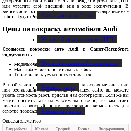
декоративный слой может быть поврежден в результате ДТП
или утратить свой внешний вид в ходе эксплуатации. В
зависимости от масштабов повреждений реставрационные
Арматурные работы
работы будут проводиться по-разному.
Цены на покраску автомобиля Audi
Кузовной ремонт после ДТП
Стоимость покраски авто Audi в Санкт-Петербурге
определяется:
Удаление вмятин без покраски
Моделью автомобиля.
Масштабом восстановительных работ.
Типом используемых пигментов/лаков.
В прайс-листе приводятся расценки на основные операции
Ремонт двери
при реставрации Ауди. Также на нашем сайте вы можете
узнать стоимость работ, прислав нам фотографии. Если же вы
хотите оценить затраты максимально точно, то вам стоит
посетить сервисный центр, предоставив возможность для
Ремонт порогов
осмотра поврежденного автомобиля.
Окраска элементов
Вид работы
Малый
Средний
Бизнес-
Внедорожники,