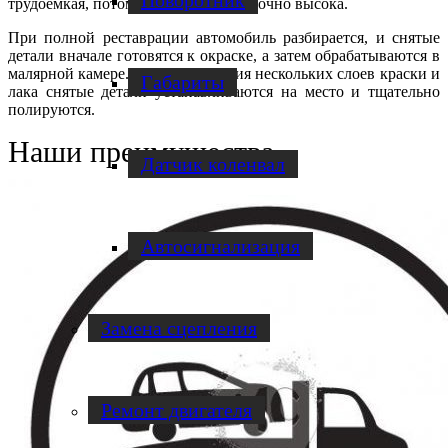
Поворотник
трудоемкая, потому и цена ее достаточно высока.
При полной реставрации автомобиль разбирается, и снятые
детали вначале готовятся к окраске, а затем обрабатываются в
малярной камере. После нанесения нескольких слоев краски и
Габариты
лака снятые детали устанавливаются на место и тщательно
полируются.
Наши преимущества
Датчик коленвал
Автосигнализация
Замена сцепления
Ремонт двигателя