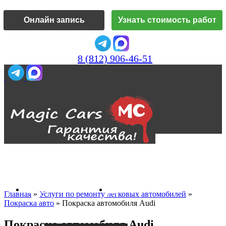
Онлайн запись
Узнать стоимость работ
8 (812) 906-46-51
Vk
О нас
Главная
»
Услуги по ремонту легковых автомобилей
»
Покраска авто
»
Покраска автомобиля Audi
Покраска автомобиля Audi