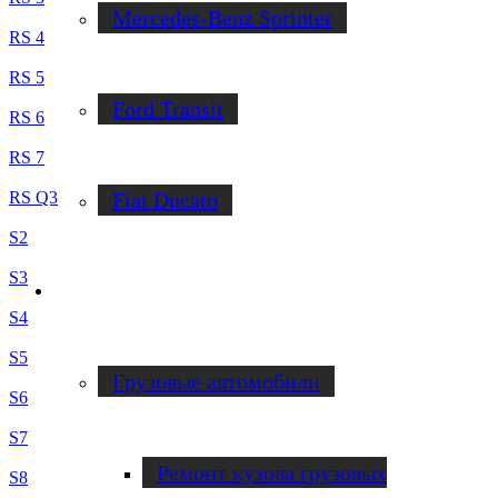
Mercedes-Benz Sprinter
RS 4
RS 5
Ford Transit
RS 6
RS 7
RS Q3
Fiat Ducato
S2
S3
Ремонт фургонов
S4
S5
Грузовые автомобили
S6
S7
Ремонт кузова грузовых
S8