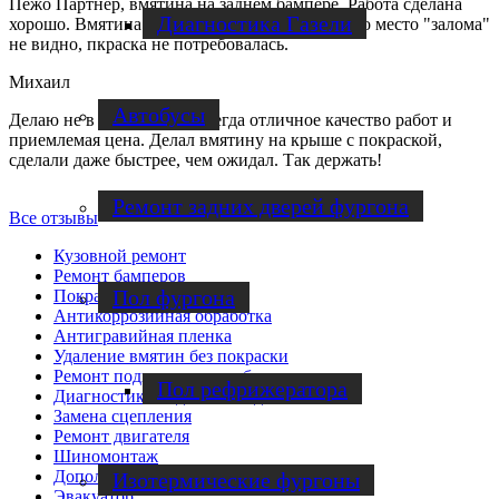
Пежо Партнер, вмятина на заднем бампере. Работа сделана
Диагностика Газели
хорошо. Вмятина вправлена так аккуратно, что место "залома"
не видно, пкраска не потребовалась.
Михаил
Автобусы
Делаю не в первый раз. Всегда отличное качество работ и
приемлемая цена. Делал вмятину на крыше с покраской,
сделали даже быстрее, чем ожидал. Так держать!
Ремонт задних дверей фургона
Все отзывы
Кузовной ремонт
Ремонт бамперов
Пол фургона
Покраска авто
Антикоррозийная обработка
Антигравийная пленка
Удаление вмятин без покраски
Ремонт подвески автомобиля
Пол рефрижератора
Диагностика подвески/ ходовой
Замена сцепления
Ремонт двигателя
Шиномонтаж
Дополнительные услуги
Изотермические фургоны
Эвакуатор