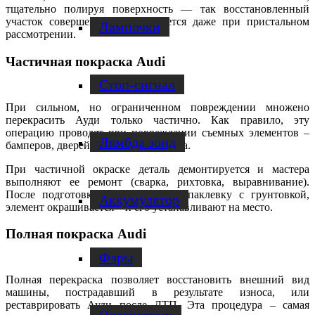
тщательно полируя поверхность — так восстановленный
участок совершенно не выделяется даже при пристальном
Лампочки
рассмотрении.
Частичная покраска Audi
Стоп-сигнал
При сильном, но ограниченном повреждении множено
перекрасить Ауди только частично. Как правило, эту
операцию проводят при повреждении съемных элементов –
Лямбда зонд
бамперов, дверей, крышек багажника.
При частичной окраске деталь демонтируется и мастера
выполняют ее ремонт (сварка, рихтовка, выравнивание).
После подготовки, включающей шпаклевку с грунтовкой,
Аккумулятор
элемент окрашивается – и его устанавливают на место.
Полная покраска Audi
Фары
Полная перекраска позволяет восстановить внешний вид
машины, пострадавший в результате износа, или
реставрировать Ауди после ДТП. Эта процедура – самая