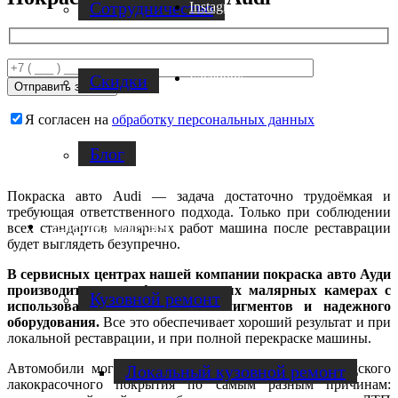
Cотрудничество
Instagram
Facebook
Скидки
Я согласен на
обработку персональных данных
Блог
Покраска авто Audi — задача достаточно трудоёмкая и
требующая ответственного подхода. Только при соблюдении
Услуги по ремонту авто
всех стандартов малярных работ машина после реставрации
будет выглядеть безупречно.
В сервисных центрах нашей компании покраска авто Ауди
производится в профессиональных малярных камерах с
Кузовной ремонт
использованием качественных пигментов и надежного
оборудования.
Все это обеспечивает хороший результат и при
локальной реставрации, и при полной перекраске машины.
Автомобили могут нуждаться в восстановлении заводского
Локальный кузовной ремонт
лакокрасочного покрытия по самым разным причинам: