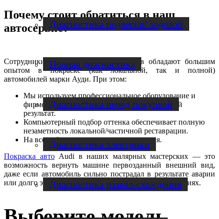
Почему стоит обратиться в наш
Диагностика подвески/ ходовой
автосервис?
Сотрудники наших сервисных центров обладают большим
Полная диагностика
опытом в покраске (как локальной, так и полной)
автомобилей марки Ауди. При этом:
Мы используем профессиональное оборудование и
Диагностика перед покупкой
фирменные ЛКМ, обеспечивающие идеальный
результат.
Компьютерный подбор оттенка обеспечивает полную
незаметность локальной/частичной реставрации.
На все работы предоставляется гарантия.
Диагностика электрики
Покраска авто
Audi в наших малярных мастерских — это
возможность вернуть машине первозданный внешний вид,
даже если автомобиль сильно пострадал в результате аварии
или долго эксплуатировался в не самых лучших условиях.
Диагностика развал-схождения
Выберите модель