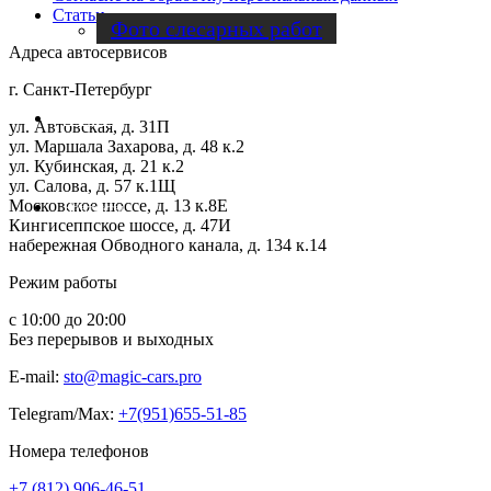
Статьи
Фото слесарных работ
Адреса автосервисов
г. Санкт-Петербург
Отзывы
ул. Автовская, д. 31П
ул. Маршала Захарова, д. 48 к.2
ул. Кубинская, д. 21 к.2
ул. Салова, д. 57 к.1Щ
Московское шоссе, д. 13 к.8Е
Контакты
Кингисеппское шоссе, д. 47И
набережная Обводного канала, д. 134 к.14
Режим работы
с 10:00 до 20:00
Без перерывов и выходных
E-mail:
sto@magic-cars.pro
Telegram/Max:
+7(951)655-51-85
Номера телефонов
+7 (812) 906-46-51