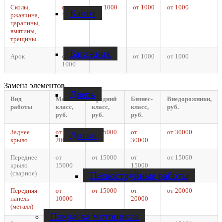
Сколы,
от
от 1000
от 1000
от 1000
Капот
ржавчина,
1000
царапины,
вмятины,
трещины
Багажник
Арок
от
от 1000
от 1000
от 1000
1000
Замена элементов
Дверь
Вид
Малый
Средний
Бизнес-
Внедорожники,
работы
класс,
класс,
класс,
руб.
руб.
руб.
руб.
Заднее
от
от 25000
от
от 30000
Диски
крыло
20000*
30000
Переднее
от
от 15000
от
от 15000
крыло
15000
15000
(сварное)
Пескоструйные работы
Передняя
от
от 15000
от
от 20000
панель
10000
20000
(металл)
Покраска мотоцикла