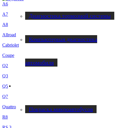
A6
A7
Диагностика тормозной системы
A8
Allroad
Компьютерная диагностика
Cabriolet
Coupe
автомобиля
Q2
Q3
Q5
Ремонт микроавтобусов
Q7
Quattro
Покраска микроавтобусов
R8
RS 3