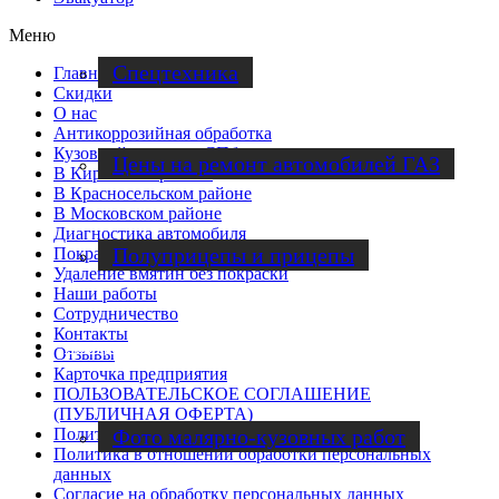
Меню
Спецтехника
Главная
Скидки
О нас
Антикоррозийная обработка
Кузовной ремонт в СПб
Цены на ремонт автомобилей ГАЗ
В Кировском районе
В Красносельском районе
В Московском районе
Диагностика автомобиля
Полуприцепы и прицепы
Покраска авто
Удаление вмятин без покраски
Наши работы
Cотрудничество
Контакты
Наши работы
Отзывы
Карточка предприятия
ПОЛЬЗОВАТЕЛЬСКОЕ СОГЛАШЕНИЕ
(ПУБЛИЧНАЯ ОФЕРТА)
Политика обработки файлов cookie
Фото малярно-кузовных работ
Политика в отношении обработки персональных
данных
Согласие на обработку персональных данных