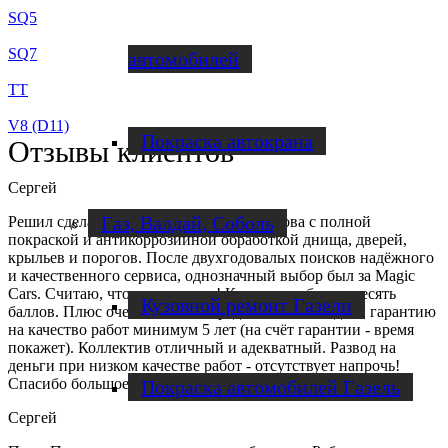
SQ5
SQ7
автомобилей
TT
V8 (D11)
Покраска автокрана
Отзывы клиентов
Сергей
Газ, Валдай, Соболь
Решил сделать капитальный ремонт кузова с полной
покраской и антикоррозийной обработкой днища, дверей,
крыльев и порогов. После двухгодовалых поисков надёжного
и качественного сервиса, однозначный выбор был за Magic
Cars. Считаю, что не прогадал! Качество работ на десять
Кузовной ремонт Газели
баллов. Плюс очень сильно порадовало то, что дали гарантию
на качество работ минимум 5 лет (на счёт гарантии - время
покажет). Коллектив отличный и адекватный. Развод на
деньги при низком качестве работ - отсутствует напрочь!
Спасибо большое!
Покраска автомобилей Газель
Сергей