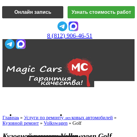
Онлайн запись
Узнать стоимость работ
8 (812) 906-46-51
Vk
О нас
Главная
»
Услуги по ремонту легковых автомобилей
»
Кузовной ремонт
»
Volkswagen
»
Golf
Кузовной ремонт Volkswagen Golf