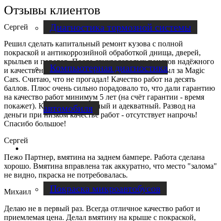
Отзывы клиентов
Диагностика тормозной системы
Сергей
Решил сделать капитальный ремонт кузова с полной
покраской и антикоррозийной обработкой днища, дверей,
крыльев и порогов. После двухгодовалых поисков надёжного
Компьютерная диагностика
и качественного сервиса, однозначный выбор был за Magic
Cars. Считаю, что не прогадал! Качество работ на десять
баллов. Плюс очень сильно порадовало то, что дали гарантию
на качество работ минимум 5 лет (на счёт гарантии - время
покажет). Коллектив отличный и адекватный. Развод на
автомобиля
деньги при низком качестве работ - отсутствует напрочь!
Спасибо большое!
Сергей
Ремонт микроавтобусов
Пежо Партнер, вмятина на заднем бампере. Работа сделана
хорошо. Вмятина вправлена так аккуратно, что место "залома"
не видно, пкраска не потребовалась.
Покраска микроавтобусов
Михаил
Делаю не в первый раз. Всегда отличное качество работ и
приемлемая цена. Делал вмятину на крыше с покраской,