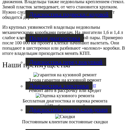
движения. Владельцы также недовольны креплением стекол.
Зимой пластик затвердевает, от чего становится хрупким.
Нужно следить за его сохранностью, потому что ремонт
Диагностика подвески/ ходовой
обходится дорого.
Из крупных уязвимостей владельцы недовольны
механическими коробками передач. На двигатели 1,6 и 1,4 л
Полная диагностика
слабое клепочное соединение планетарной пары. Примерно
после 100 000 км пробега клепки начинают вылетать. Они
попадают в шестеренки или разбивают «колокол» коробки. В
итоге владельцам приходиться менять КПП.
Диагностика перед покупкой
Наши преимущества
3 года гарантии на кузовной ремонт
Диагностика электрики
Ремонт авто в рассрочку или кредит
Бесплатная диагностика и оценка ремонта
Диагностика развал-схождения
Подбор запчастей по оптовым ценам
Постоянным клиентам постоянные скидки