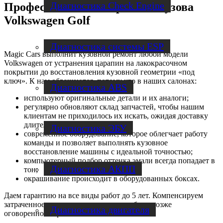
Диагностика Check Engine
Профессиональный ремонт кузова
Volkswagen Golf
Диагностика системы ESP
Magic Cars выполнит кузовной ремонт любой модели
Volkswagen от устранения царапин на лакокрасочном
покрытии до восстановления кузовной геометрии «под
ключ». К нам обращаются, потому что в наших салонах:
Диагностика ABS
используют оригинальные детали и их аналоги;
регулярно обновляют склад запчастей, чтобы нашим
клиентам не приходилось их искать, ожидая доставку
длительное время;
Диагностика ЭБУ
современное оборудование, которое облегчает работу
команды и позволяет выполнять кузовное
восстановление машины с идеальной точностью;
компьютерный подбор оттенка эмали всегда попадает в
Диагностика АКПП
тон;
окрашивание происходит в оборудованных боксах.
Даем гарантию на все виды работ до 5 лет. Компенсируем
затраченное время, если сдали автомобиль позже
Диагностика двигателя
оговоренного срока.