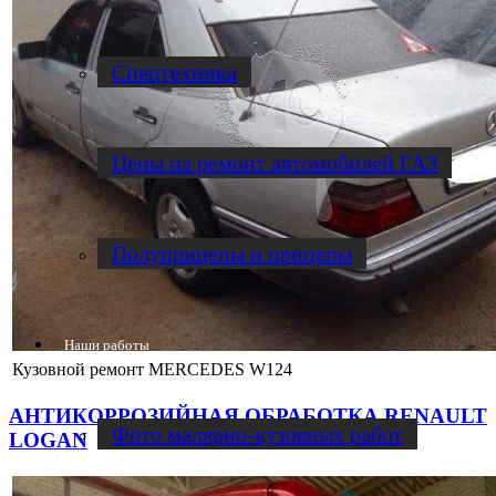
Спецтехника
Цены на ремонт автомобилей ГАЗ
Полуприцепы и прицепы
Наши работы
Кузовной ремонт MERCEDES W124
АНТИКОРРОЗИЙНАЯ ОБРАБОТКА RENAULT
Фото малярно-кузовных работ
LOGAN