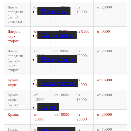
Дверь
от
от 18000
от
от 20000
Лампочки
передняя
15000
18000
(купе)
снаружи
Дверь с
от
от 8500
от 9500
от 9500
Стоп-сигнал
двух
16000
сторон
Дверь
от
от 20000
от
от 22000
передняя
18000
20000
Лямбда зонд
(купе) с
двух
сторон
Крыло
от
от 13000
от
от 15000
Аккумулятор
заднее
10000
14000
Крыло
от
от 18000
от
от 20000
заднее
15000
18000
(купе)
Фары
Крыша
от
от 18000
от
от 25000
15000
20000
Бампер
от
от 13000
от
от 15000