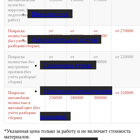
кузов без
коррозии, без доп.
Шиномонтаж
подготовительных
работ)
Покраска
от
от
от
от 270000
полностью
200000
230000
250000
Дополнительные услуги
(без учёта
разборки/сборки)
Покраска
от
от
от
от 220000
полностью без
150000
180000
200000
Полировка кузова
внутренних
проёмов (без
учёта разборки/
сборки)
Нанесение керамических
Покраска
от
от
от
от 320000
автомобиля
250000
280000
300000
полностью в
матовый цвет (без
учёта разборки/
покрытий
сборки)
*Указанная цена только за работу и не включает стоимость
материалов.