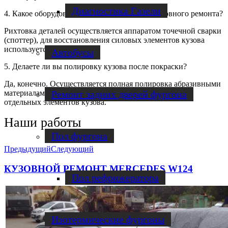
Диагностика Газели
4. Какое оборудование вы применяете для кузовного ремонта?
Рихтовка деталей осуществляется аппаратом точечной сварки
(споттер), для восстановления силовых элементов кузова
используется стапель.
Автобусы
5. Делаете ли вы полировку кузова после покраски?
Да, конечно. Осуществляется полная полировка абразивными
Ремонт задних дверей фургона
материалами 3М. Также выполняем полировку фар и
отдельных элементов кузова.
Наши работы
Пол фургона
Предыдущий
Следующий
КУЗОВНОЙ РЕМОНТ MERCEDES W124
Пол рефрижератора
Изотермические фургоны