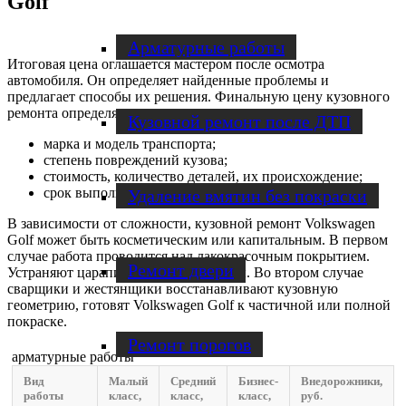
Golf
Арматурные работы
Итоговая цена оглашается мастером после осмотра
автомобиля. Он определяет найденные проблемы и
предлагает способы их решения. Финальную цену кузовного
ремонта определяют:
Кузовной ремонт после ДТП
марка и модель транспорта;
степень повреждений кузова;
стоимость, количество деталей, их происхождение;
срок выполнения ремонта.
Удаление вмятин без покраски
В зависимости от сложности, кузовной ремонт Volkswagen
Golf может быть косметическим или капитальным. В первом
случае работа проводится над лакокрасочным покрытием.
Ремонт двери
Устраняют царапины, вмятины, сколы. Во втором случае
сварщики и жестянщики восстанавливают кузовную
геометрию, готовят Volkswagen Golf к частичной или полной
покраске.
Ремонт порогов
арматурные работы
Вид
Малый
Средний
Бизнес-
Внедорожники,
работы
класс,
класс,
класс,
руб.