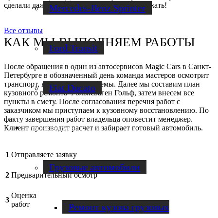
сделали даже быстрее, чем ожидал. Так держать!
Mercedes-Benz Sprinter
Все отзывы
КАК МЫ ВЫПОЛНЯЕМ РАБОТЫ
Ford Transit
После обращения в один из автосервисов Magic Cars в Санкт-
Петербурге в обозначенный день команда мастеров осмотрит
транспорт, выявит его проблемы. Далее мы составим план
Fiat Ducato
кузовного ремонта Фольксваген Гольф, затем внесем все
пункты в смету. После согласования перечня работ с
заказчиком мы приступаем к кузовному восстановлению. По
факту завершения работ владельца оповестит менеджер.
Клиент производит расчет и забирает готовый автомобиль.
Ремонт фургонов
1
Отправляете заявку
Грузовые автомобили
2
Предварительный осмотр
Оценка
3
работ
Ремонт кузова грузовых