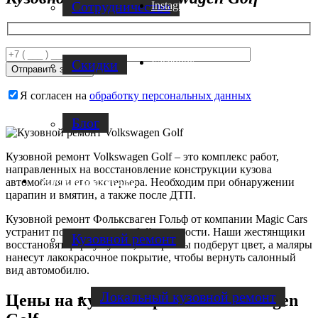
Cотрудничество
Instagram
Facebook
Скидки
Я согласен на
обработку персональных данных
Блог
Кузовной ремонт Volkswagen Golf – это комплекс работ,
направленных на восстановление конструкции кузова
Услуги по ремонту авто
автомобиля и его экстерьера. Необходим при обнаружении
царапин и вмятин, а также после ДТП.
Кузовной ремонт Фольксваген Гольф от компании Magic Cars
устранит повреждения любой сложности. Наши жестянщики
Кузовной ремонт
восстановят форму кузова, колористы подберут цвет, а маляры
нанесут лакокрасочное покрытие, чтобы вернуть салонный
вид автомобилю.
Локальный кузовной ремонт
Цены на кузовной ремонт Volkswagen