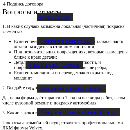
4
Подпись договора
Вопросы и ответы
автомобилей
1. В каких случаях возможна локальная (частичная) покраска
элемента?
Покраска автокрана
Если есть небольшие повреждения, но остальная часть
детали находится в отличном состоянии;
При незначительных повреждениях, которые размещены
ближе к краю детали;
Детали, на которых есть ребро жесткости, и
Газ, Валдай, Соболь
повреждение находится ниже или выше ребра;
Если есть молдинги и переход можно скрыть под
молдинг;
Кузовной ремонт Газели
2. Вы даёте гарантию на выполненные работы?
Да, наша фирма даёт гарантию 1 год на все виды работ, в том
числе кузовной ремонт и покраску автомобиля.
Покраска автомобилей Газель
3. Какие лакокрасочные материалы вы используете?
Покраска автомобилей осуществляется профессиональными
ЛКМ фирмы Volvex.