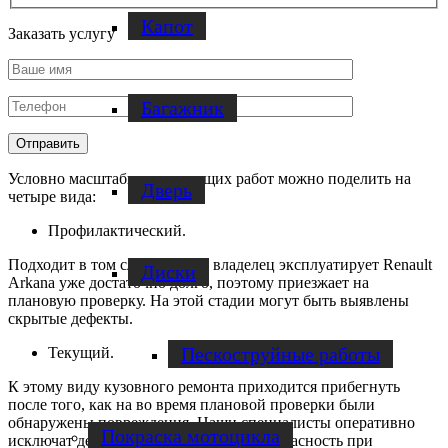
Капот
Заказать услугу
Багажник
Условно масштабы предстоящих работ можно поделить на
Дверь
четыре вида:
Профилактический.
Подходит в том случае, когда владелец эксплуатирует Renault
Диски
Arkana уже достаточно долго, поэтому приезжает на
плановую проверку. На этой стадии могут быть выявлены
скрытые дефекты.
Пескоструйные работы
Текущий.
К этому виду кузовного ремонта приходится прибегнуть
после того, как на во время плановой проверки были
обнаружены повреждения. Наши специалисты оперативно
Покраска мотоцикла
исключат дефекты и обеспечат вам безопасность при