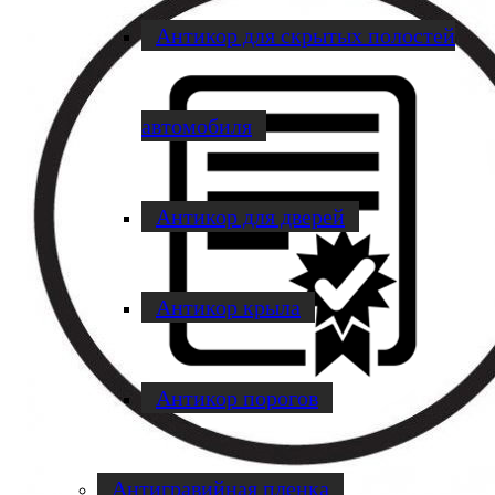
Антикор для скрытых полостей
автомобиля
Антикор для дверей
Антикор крыла
Антикор порогов
Антигравийная пленка