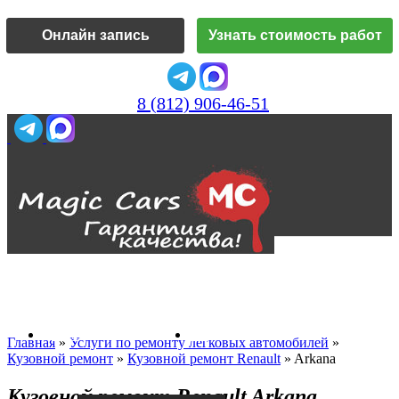
Онлайн запись
Узнать стоимость работ
8 (812) 906-46-51
Vk
О нас
Главная
»
Услуги по ремонту легковых автомобилей
»
Кузовной ремонт
»
Кузовной ремонт Renault
»
Arkana
Кузовной ремонт Renault Arkana