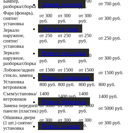
Бампер,
от 300
от 500
от 700
Замена порогов
от 700 руб.
разборка/сборка
руб.
руб.
руб.
Фара (фонарь),
от 300
от 300
от 300
снятие/
от 300 руб.
руб.
руб.
руб.
установка
Детали кузова
Зеркало
наружное,
от 250
от 250
от 250
от 250 руб.
снятие/
руб.
руб.
руб.
установка
Ремонт пластика
Зеркало
от 250
от 300
от 300
наружное,
от 300 руб.
руб.
руб.
руб.
разборка/сборка
Лобовое/заднее
от 1500
от 1500
от 1500
от 1500 руб.
стекло, замена
руб.
руб.
руб.
Ремонт лонжерона
Установка
800 руб.
800 руб.
800 руб.
800 руб.
ветровиков
Съем/установка/
1400
1400
1400 руб.
1400 руб.
ветровиков
руб.
руб.
Ремонт бамперов
Замена передней
от 5000
от 5000
от 5000
от 5000 руб.
панели (пластик)
руб.
руб.
руб.
Обшивка двери
от 300
от 300
от 300
(1 шт.) снятие/
от 300 руб.
Ремонт крыши
руб.
руб.
руб.
установка