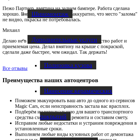
Пежо Партнер, вмятина на заднем бампере. Работа сделана
Шиномонтаж
хорошо. Вмятина вправлена так аккуратно, что место "залома"
не видно, пкраска не потребовалась.
Михаил
Дополнительные услуги
Делаю не в первый раз. Всегда отличное качество работ и
приемлемая цена. Делал вмятину на крыше с покраской,
сделали даже быстрее, чем ожидал. Так держать!
Полировка кузова
Все отзывы
Преимущества наших автоцентров
Нанесение керамических
Поможем эвакуировать ваш авто до одного из сервисов
Magic Cars, если неисправность застала вас врасплох.
Подберём индивидуальную для вашего транспортного
покрытий
средства схему кузовного ремонта и составим смету.
Исправим любые недостатки и устраним повреждения в
установленные сроки.
Выполняем любые виды кузовных работ от демонтажа
отдельных деталей до нанесения декоративных