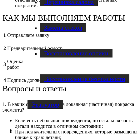
Перешивка салона
покрытий.
КАК МЫ ВЫПОЛНЯЕМ РАБОТЫ
Замена стёкол
1
Отправляете заявку
2
Предварительный осмотр
Восстановление оптики
Оценка
3
работ
Восстановление безопасности
4
Подпись договора
Вопросы и ответы
Эвакуатор
1. В каких случаях возможна локальная (частичная) покраска
элемента?
Если есть небольшие повреждения, но остальная часть
детали находится в отличном состоянии;
Диагностика
При незначительных повреждениях, которые размещены
ближе к краю детали;