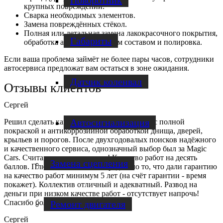
Поворотник
крупных повреждений.
Сварка необходимых элементов.
Замена повреждённых стёкол.
Полная или детальная замена лакокрасочного покрытия,
Габариты
обработка антикоррозийным составом и полировка.
Если ваша проблема займёт не более пары часов, сотрудники
автосервиса предложат вам остаться в зоне ожидания.
Датчик коленвал
Отзывы клиентов
Сергей
Автосигнализация
Решил сделать капитальный ремонт кузова с полной
покраской и антикоррозийной обработкой днища, дверей,
крыльев и порогов. После двухгодовалых поисков надёжного
и качественного сервиса, однозначный выбор был за Magic
Cars. Считаю, что не прогадал! Качество работ на десять
Замена сцепления
баллов. Плюс очень сильно порадовало то, что дали гарантию
на качество работ минимум 5 лет (на счёт гарантии - время
покажет). Коллектив отличный и адекватный. Развод на
деньги при низком качестве работ - отсутствует напрочь!
Спасибо большое!
Ремонт двигателя
Сергей