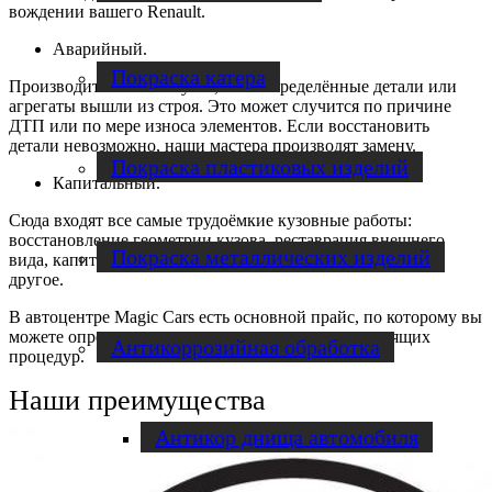
вождении вашего Renault.
Аварийный.
Покраска катера
Производится в том случае, если определённые детали или
агрегаты вышли из строя. Это может случится по причине
ДТП или по мере износа элементов. Если восстановить
детали невозможно, наши мастера производят замену.
Покраска пластиковых изделий
Капитальный.
Сюда входят все самые трудоёмкие кузовные работы:
восстановление геометрии кузова, реставрация внешнего
Покраска металлических изделий
вида, капитальный ремонт ходовой части автомобиля и
другое.
В автоцентре Magic Cars есть основной прайс, по которому вы
можете определить примерную стоимость предстоящих
Антикоррозийная обработка
процедур.
Наши преимущества
Антикор днища автомобиля