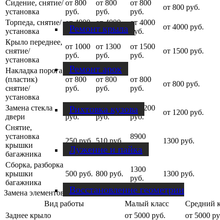
Сидение, снятие/
от 800
от 800
от 800
от 800 руб.
установка
руб.
руб.
руб.
Торпеда, снятие/
от 4000
от 4000
от 4000
от 4000 руб.
Ремонт крыла
установка
руб.
руб.
руб.
Крыло переднее,
от 1000
от 1300
от 1500
снятие/
от 1500 руб.
руб.
руб.
руб.
установка
Ремонт арок
Накладка порога
(пластик)
от 800
от 800
от 800
от 800 руб.
снятие/
руб.
руб.
руб.
установка
Рихтовка кузова
Замена стекла
от 1200
от 1200
от 1200
от 1200 руб.
двери
руб.
руб.
руб.
Снятие,
установка
8900
250 руб.
510 руб.
1300 руб.
крышки
руб.
Лужение и пайка
багажника
Сборка, разборка
1300
крышки
500 руб.
800 руб.
1300 руб.
руб.
багажника
Восстановление геометрии
Замена элементов
Вид работы
Малый класс
Средний к
Заднее крыло
от 5000 руб.
от 5000 ру