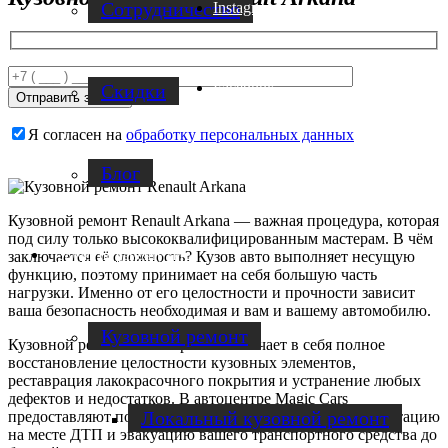
Cотрудничество
Instagram
Facebook
Скидки
Я согласен на
обработку персональных данных
Блог
Кузовной ремонт Renault Arkana
— важная процедура, которая
под силу только высококвалифицированным мастерам. В чём
Услуги по ремонту авто
заключается её сложность? Кузов авто выполняет несущую
функцию, поэтому принимает на себя большую часть
нагрузки. Именно от его целостности и прочности зависит
ваша безопасность необходимая и вам и вашему автомобилю.
Кузовной ремонт
Кузовной ремонт Рено Аркана
включает в себя полное
восстановление целостности кузовных элементов,
реставрация лакокрасочного покрытия и устранение любых
дефектов и недостатков. В автоцентре Magic Cars
Локальный кузовной ремонт
предоставляют полный перечень услуг, включая консультацию
на месте ДТП и эвакуацию вашего транспортного средства до