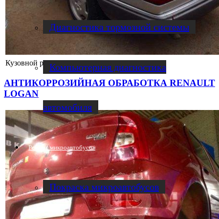
Диагностика тормозной системы
Кузовной ремонт MERCEDES W124
Компьютерная диагностика
АНТИКОРРОЗИЙНАЯ ОБРАБОТКА RENAULT
LOGAN
автомобиля
Ремонт микроавтобусов
Покраска микроавтобусов