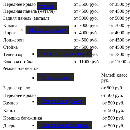
Переднее крыло (сварное)
от 3500 руб.
от 3500 ру
кузова
Передняя панель (металл)
от 4500 руб.
от 4500 ру
Задняя панель (металл)
от 5000 руб.
от 5000 ру
Крыша
от 7000 руб.
от 7000 ру
Покраска авто
Порог
от 4000 руб.
от 4000 ру
Лонжерон
от 4500 руб.
от 4500 ру
Стойка
от 4500 руб.
от 4500 ру
Решетка радиатора
Телевизор
от 7800 руб.
от 7800 ру
Боковая стойка
от 11000 руб.
от 11000 р
Ремонт элементов
Малый класс,
Крыша авто
Вид работы
руб.
Заднее крыло
от 500 руб.
Переднее крыло
от 500 руб.
Покраска кузова
Бампер
от 500 руб.
Капот
от 500 руб.
Крышка багажника
от 500 руб.
Покраска пластика
Дверь
от 500 руб.