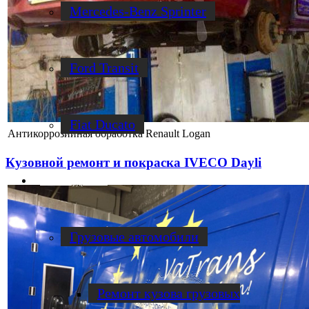
Mercedes-Benz Sprinter
Ford Transit
Fiat Ducato
Антикоррозийная обработка Renault Logan
Кузовной ремонт и покраска IVECO Dayli
Ремонт фургонов
Грузовые автомобили
Ремонт кузова грузовых