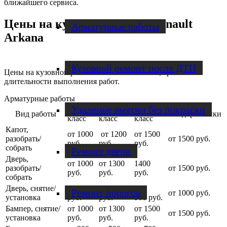
ближайшего сервиса.
Цены на кузовной ремонт Renault
Арматурные работы
Arkana
Кузовной ремонт после ДТП
Цены на кузовной ремонт зависят от объёма, сроков и
длительности выполнения работ.
Арматурные работы
Удаление вмятин без покраски
Малый
Средний
Бизнес-
Вид работы
Внедорожники
класс
класс
класс
Капот,
от 1000
от 1200
от 1500
разобрать/
от 1500 руб.
руб.
руб.
руб.
собрать
Ремонт двери
Дверь,
от 1000
от 1300
1400
разобрать/
от 1500 руб.
руб.
руб.
руб.
собрать
Дверь, снятие/
от 500
от 1000
от
Ремонт порогов
от 1000 руб.
установка
руб.
руб.
900 руб.
Бампер, снятие/
от 1000
от 1300
от 1500
от 1500 руб.
установка
руб.
руб.
руб.