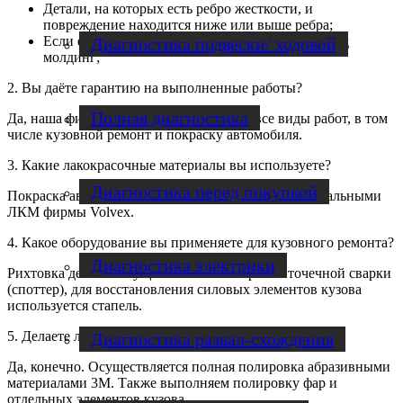
Детали, на которых есть ребро жесткости, и
повреждение находится ниже или выше ребра;
Если есть молдинги и переход можно скрыть под
Диагностика подвески/ ходовой
молдинг;
2. Вы даёте гарантию на выполненные работы?
Полная диагностика
Да, наша фирма даёт гарантию 1 год на все виды работ, в том
числе кузовной ремонт и покраску автомобиля.
3. Какие лакокрасочные материалы вы используете?
Диагностика перед покупкой
Покраска автомобилей осуществляется профессиональными
ЛКМ фирмы Volvex.
4. Какое оборудование вы применяете для кузовного ремонта?
Диагностика электрики
Рихтовка деталей осуществляется аппаратом точечной сварки
(споттер), для восстановления силовых элементов кузова
используется стапель.
5. Делаете ли вы полировку кузова после покраски?
Диагностика развал-схождения
Да, конечно. Осуществляется полная полировка абразивными
материалами 3М. Также выполняем полировку фар и
отдельных элементов кузова.