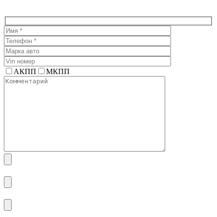
АКПП
МКПП