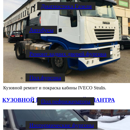
Диагностика Газели
Автобусы
Ремонт задних дверей фургона
Пол фургона
Кузовной ремонт и покраска кабины IVECO Stralis.
КУЗОВНОЙ РЕМОНТ ХЕНДАЙ ЭЛАНТРА
Пол рефрижератора
Изотермические фургоны