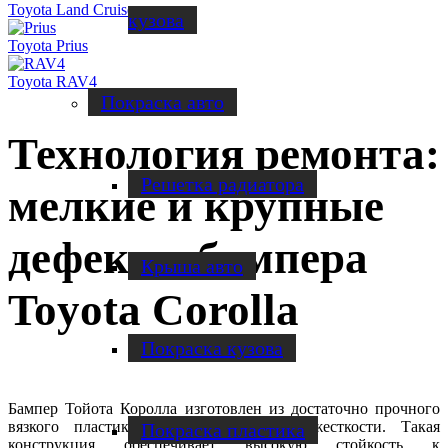
Toyota Land Cruiser
кузова
Toyota Prius
Toyota RAV4
Покраска авто
Технология ремонта:
Решетка радиатора
мелкие и крупные
дефекты бампера
Крыша авто
Toyota Corolla
Покраска кузова
Бампер Тойота Королла изготовлен из достаточно прочного
вязкого пластика и усилен ребрами жесткости. Такая
Покраска пластика
конструкция обеспечивает высокую стойкость к