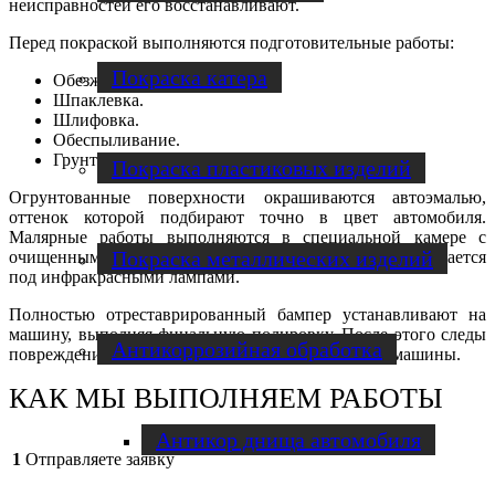
неисправностей его восстанавливают.
Перед покраской выполняются подготовительные работы:
Покраска катера
Обезжиривание.
Шпаклевка.
Шлифовка.
Обеспыливание.
Грунтовка.
Покраска пластиковых изделий
Огрунтованные поверхности окрашиваются автоэмалью,
оттенок которой подбирают точно в цвет автомобиля.
Малярные работы выполняются в специальной камере с
Покраска металлических изделий
очищенным воздухом, а каждый слой краски просушивается
под инфракрасными лампами.
Полностью отреставрированный бампер устанавливают на
машину, выполняя финальную полировку. После этого следы
Антикоррозийная обработка
повреждений не сможет найти даже сам владелец машины.
КАК МЫ ВЫПОЛНЯЕМ РАБОТЫ
Антикор днища автомобиля
1
Отправляете заявку