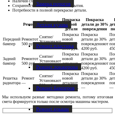
Наличия сложных повреждений.
Замена порогов
Сохранности лакокрасочного покрытия.
Потребности в полной перекраске детали.
Покраска
Покраска
Снятие/
Детали кузова
Ремонт
новой
детали до 30%
де
Установка
детали
повреждения
п
Передний
от
от
бампер
500 руб.
от
от
Ремонт пластика
1000 руб.
3900 руб.
4200 руб.
450
Задний
от
от
бампер
500 руб.
от
от
1000 руб.
Ремонт лонжерона
3900 руб.
4200 руб.
450
Решетка
от
радиатора
—
от
500 руб.
Ремонт бамперов
1000 руб.
—
—
Мы используем разные методики ремонта, потому итоговая
смета формируется только после осмотра машины мастером.
Ремонт крыши