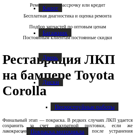
Ремонт авто в рассрочку или кредит
Капот
Бесплатная диагностика и оценка ремонта
Подбор запчастей по оптовым ценам
Багажник
Постоянным клиентам постоянные скидки
Реставрация ЛКП
Дверь
на бампере Toyota
Диски
Corolla
Пескоструйные работы
Финальный этап — покраска. В редких случаях ЛКП удается
сохранить за счет аккуратной рихтовки, если же
Покраска мотоцикла
лакокрасочный слой пострадал, то после устранения