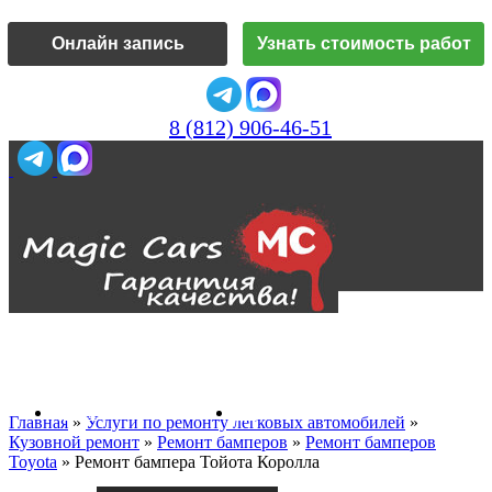
Онлайн запись
Узнать стоимость работ
8 (812) 906-46-51
Vk
О нас
Главная
»
Услуги по ремонту легковых автомобилей
»
Кузовной ремонт
»
Ремонт бамперов
»
Ремонт бамперов
Toyota
»
Ремонт бампера Тойота Королла