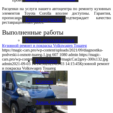
проведенного ремонта.
Расценки на услуги нашего автоцентра по ремонту кузовных
элементов Toyota Corolla вполне доступны. Гарантия,
прописанная в договоре, подтверждает качество
Ремонт подвески
реставрационных работ.
Выполненные работы
Ремонт автоэлектрики
Кузовной ремонт и покраска Volkswagen Touareg
https://magic-cars.pro/wp-content/uploads/2021/09/diagnostika-
podveski-i-osmotr-tuareg-1.jpg
607
1080
admin
https://magic-
cars.pro/wp-content/uploads/2017/09/magicCar2grey-300x132.jpg
Генератор
admin
2021-09-03 14:14:56
2021-09-03 14:15:45
Кузовной ремонт
и покраска Volkswagen Touareg
Стартер
Замок зажигания