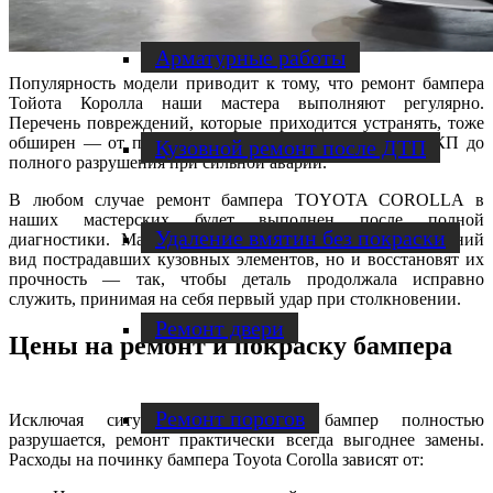
Арматурные работы
Популярность модели приводит к тому, что ремонт бампера
Тойота Королла наши мастера выполняют регулярно.
Перечень повреждений, которые приходится устранять, тоже
обширен — от поверхностных царапин или сколов ЛКП до
Кузовной ремонт после ДТП
полного разрушения при сильной аварии.
В любом случае ремонт бампера TOYOTA COROLLA в
наших мастерских будет выполнен после полной
Удаление вмятин без покраски
диагностики. Мастера не только отреставрируют внешний
вид пострадавших кузовных элементов, но и восстановят их
прочность — так, чтобы деталь продолжала исправно
служить, принимая на себя первый удар при столкновении.
Ремонт двери
Цены на ремонт и покраску бампера
Ремонт порогов
Исключая ситуации, в которых бампер полностью
разрушается, ремонт практически всегда выгоднее замены.
Расходы на починку бампера Toyota Corolla зависят от: