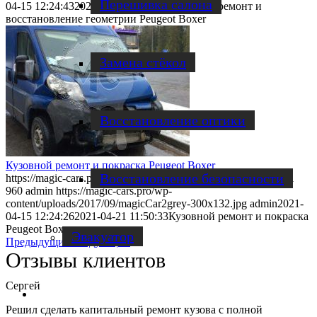
Перешивка салона
04-15 12:24:43
2021-04-21 11:51:27
Кузовной ремонт и
восстановление геометрии Peugeot Boxer
Замена стёкол
Восстановление оптики
Кузовной ремонт и покраска Peugeot Boxer
Восстановление безопасности
https://magic-cars.pro/wp-content/uploads/2021/04/3.1-1.jpg
541
960
admin
https://magic-cars.pro/wp-
content/uploads/2017/09/magicCar2grey-300x132.jpg
admin
2021-
04-15 12:24:26
2021-04-21 11:50:33
Кузовной ремонт и покраска
Peugeot Boxer
Эвакуатор
Предыдущий
Следующий
Отзывы клиентов
Сергей
Диагностика
Решил сделать капитальный ремонт кузова с полной