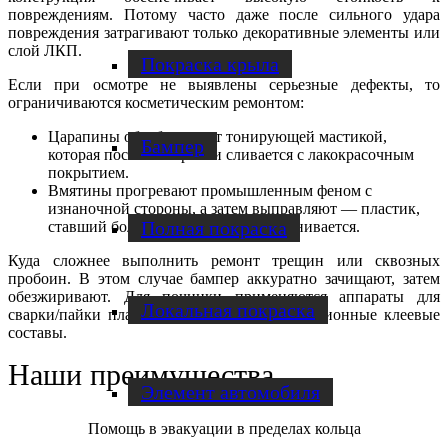
повреждениям. Потому часто даже после сильного удара
повреждения затрагивают только декоративные элементы или
слой ЛКП.
Покраска крыла
Если при осмотре не выявлены серьезные дефекты, то
ограничиваются косметическим ремонтом:
Царапины обрабатывают тонирующей мастикой,
Бампер
которая после полировки сливается с лакокрасочным
покрытием.
Вмятины прогревают промышленным феном с
изнаночной стороны, а затем выправляют — пластик,
Полная покраска
ставший более мягким, легко выравнивается.
Куда сложнее выполнить ремонт трещин или сквозных
пробоин. В этом случае бампер аккуратно зачищают, затем
обезжиривают. Для починки применяются аппараты для
Локальная покраска
сварки/пайки пластика, а также высокоадгезионные клеевые
составы.
Наши преимущества
Элемент автомобиля
Помощь в эвакуации в пределах кольца