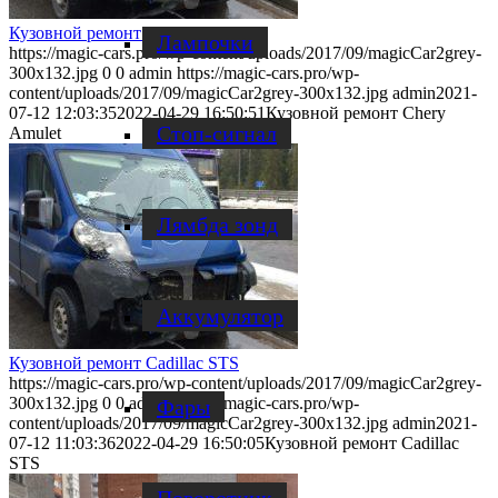
Кузовной ремонт Chery Amulet
Лампочки
https://magic-cars.pro/wp-content/uploads/2017/09/magicCar2grey-
300x132.jpg
0
0
admin
https://magic-cars.pro/wp-
content/uploads/2017/09/magicCar2grey-300x132.jpg
admin
2021-
07-12 12:03:35
2022-04-29 16:50:51
Кузовной ремонт Chery
Стоп-сигнал
Amulet
Лямбда зонд
Аккумулятор
Кузовной ремонт Cadillac STS
https://magic-cars.pro/wp-content/uploads/2017/09/magicCar2grey-
300x132.jpg
0
0
admin
https://magic-cars.pro/wp-
Фары
content/uploads/2017/09/magicCar2grey-300x132.jpg
admin
2021-
07-12 11:03:36
2022-04-29 16:50:05
Кузовной ремонт Cadillac
STS