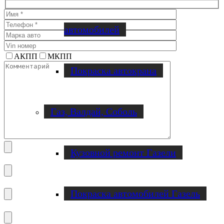
автомобилей
АКПП
МКПП
Покраска автокрана
Газ, Валдай, Соболь
Кузовной ремонт Газели
Покраска автомобилей Газель