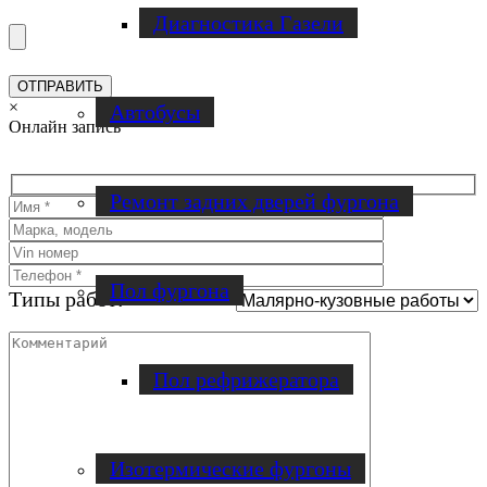
Диагностика Газели
×
Автобусы
Онлайн запись
Ремонт задних дверей фургона
Пол фургона
Типы работ:
Пол рефрижератора
Изотермические фургоны