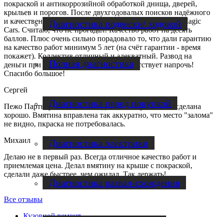
покраской и антикоррозийной обработкой днища, дверей,
крыльев и порогов. После двухгодовалых поисков надёжного
и качественного сервиса, однозначный выбор был за Magic
Диагностика подвески/ ходовой
Cars. Считаю, что не прогадал! Качество работ на десять
баллов. Плюс очень сильно порадовало то, что дали гарантию
на качество работ минимум 5 лет (на счёт гарантии - время
покажет). Коллектив отличный и адекватный. Развод на
Полная диагностика
деньги при низком качестве работ - отсутствует напрочь!
Спасибо большое!
Сергей
Диагностика перед покупкой
Пежо Партнер, вмятина на заднем бампере. Работа сделана
хорошо. Вмятина вправлена так аккуратно, что место "залома"
не видно, пкраска не потребовалась.
Михаил
Диагностика электрики
Делаю не в первый раз. Всегда отличное качество работ и
приемлемая цена. Делал вмятину на крыше с покраской,
сделали даже быстрее, чем ожидал. Так держать!
Диагностика развал-схождения
Все отзывы
Кузовной ремонт