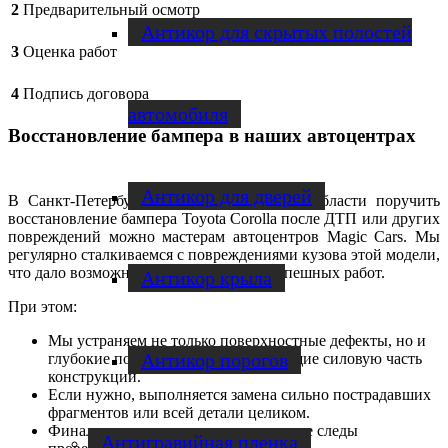
2
Предварительный осмотр
Антикор для скрытых полостей
3
Оценка работ
4
Подпись договора
автомобиля
Восстановление бампера в наших автоцентрах
Антикор для дверей
В Санкт-Петербурге или Ленинградской области поручить
восстановление бампера Toyota Corolla после ДТП или других
повреждений можно мастерам автоцентров Magic Cars. Мы
регулярно сталкиваемся с повреждениями кузова этой модели,
что дало возможность накопить опыт успешных работ.
Антикор крыла
При этом:
Мы устраняем не только поверхностные дефекты, но и
Антикор порогов
глубокие повреждения, затрагивающие силовую часть
конструкции.
Если нужно, выполняется замена сильно пострадавших
фрагментов или всей детали целиком.
Финальная реставрация маскирует все следы
Антигравийная пленка