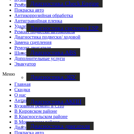
Диагностика Check Engine
Ремонт бамперов
Покраска авто
Антикоррозийная обработка
Антигравийная пленка
Удаление вмятин без покраски
Диагностика системы ESP
Ремонт подвески автомобиля
Диагностика подвески/ ходовой
Замена сцепления
Ремонт двигателя
Диагностика ABS
Шиномонтаж
Дополнительные услуги
Эвакуатор
Меню
Диагностика ЭБУ
Главная
Скидки
О нас
Антикоррозийная обработка
Диагностика АКПП
Кузовной ремонт в СПб
В Кировском районе
В Красносельском районе
В Московском районе
Диагностика двигателя
Диагностика автомобиля
Покраска авто