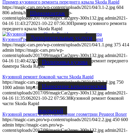
Пример кузовного ремонта переднего крыла Skoda Rapid
https://magic-cars.pro/wp-content/uploads/2021/04/3.1-2.jpg
604
Шиномонтаж
806
admin
https://magic-cars.pro/wp-
content/uploads/2017/09/magicCar2grey-300x132.jpg
admin
2021-
04-16 11:43:27
2021-10-22 07:56:30
Пример кузовного ремонта
переднего крыла Skoda Rapid
Дополнительные услуги
Кузовной ремонт переднего бампера Skoda Rapid
https://magic-cars.pro/wp-content/uploads/2021/04/1.1.png
375
414
admin
https://magic-cars.pro/wp-
content/uploads/2017/09/magicCar2grey-300x132.jpg
admin
2021-
04-16 11:40:42
2021-10-22 07:56:46
Кузовной ремонт переднего
Полировка кузова
бампера Skoda Rapid
Кузовной ремонт боковой части Skoda Rapid
https://magic-cars.pro/wp-content/uploads/2021/04/2.1-1.jpg
750
Нанесение керамических
1000
admin
https://magic-cars.pro/wp-
content/uploads/2017/09/magicCar2grey-300x132.jpg
admin
2021-
04-16 11:35:06
2021-10-22 07:56:38
Кузовной ремонт боковой
части Skoda Rapid
покрытий
Кузовной ремонт и восстановление геометрии Peugeot Boxer
https://magic-cars.pro/wp-content/uploads/2021/04/2.2.jpg
450
600
admin
https://magic-cars.pro/wp-
content/uploads/2017/09/magicCar2grey-300x132.jpg
admin
2021-