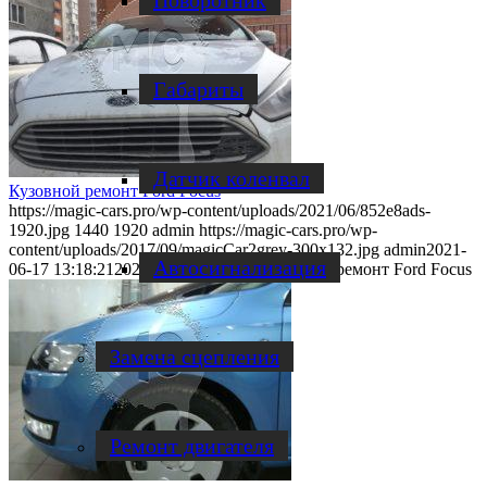
Поворотник
Габариты
Датчик коленвал
Кузовной ремонт Ford Focus
https://magic-cars.pro/wp-content/uploads/2021/06/852e8ads-
1920.jpg
1440
1920
admin
https://magic-cars.pro/wp-
content/uploads/2017/09/magicCar2grey-300x132.jpg
admin
2021-
Автосигнализация
06-17 13:18:21
2021-06-17 13:18:21
Кузовной ремонт Ford Focus
Замена сцепления
Ремонт двигателя