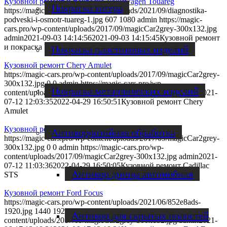
Кузовной ремонт и покраска Volkswagen Touareg
Покраска катера
https://magic-cars.pro/wp-content/uploads/2021/09/diagnostika-
podveski-i-osmotr-tuareg-1.jpg
607
1080
admin
https://magic-
cars.pro/wp-content/uploads/2017/09/magicCar2grey-300x132.jpg
admin
2021-09-03 14:14:56
2021-09-03 14:15:45
Кузовной ремонт
и покраска Volkswagen Touareg
Покраска пластиковых изделий
Кузовной ремонт Chery Amulet
https://magic-cars.pro/wp-content/uploads/2017/09/magicCar2grey-
300x132.jpg
0
0
admin
https://magic-cars.pro/wp-
Покраска металлических изделий
content/uploads/2017/09/magicCar2grey-300x132.jpg
admin
2021-
07-12 12:03:35
2022-04-29 16:50:51
Кузовной ремонт Chery
Amulet
Кузовной ремонт Cadillac STS
Антикоррозийная обработка
https://magic-cars.pro/wp-content/uploads/2017/09/magicCar2grey-
300x132.jpg
0
0
admin
https://magic-cars.pro/wp-
content/uploads/2017/09/magicCar2grey-300x132.jpg
admin
2021-
07-12 11:03:36
2022-04-29 16:50:05
Кузовной ремонт Cadillac
Антикор днища автомобиля
STS
Кузовной ремонт Ford Focus
https://magic-cars.pro/wp-content/uploads/2021/06/852e8ads-
1920.jpg
1440
1920
admin
https://magic-cars.pro/wp-
Антикор для скрытых полостей
content/uploads/2017/09/magicCar2grey-300x132.jpg
admin
2021-