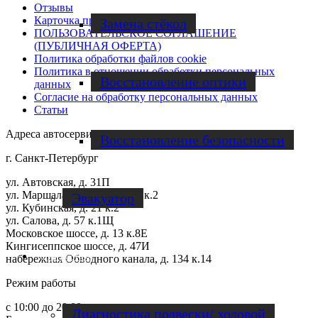
Отзывы
Карточка предприятия
Замена стёкол
ПОЛЬЗОВАТЕЛЬСКОЕ СОГЛАШЕНИЕ
(ПУБЛИЧНАЯ ОФЕРТА)
Политика обработки файлов cookie
Политика в отношении обработки персональных
Восстановление оптики
данных
Согласие на обработку персональных данных
Статьи
Адреса автосервисов
Восстановление безопасности
г. Санкт-Петербург
ул. Автовская, д. 31П
ул. Маршала Захарова, д. 48 к.2
Эвакуатор
ул. Кубинская, д. 21 к.2
ул. Салова, д. 57 к.1Щ
Московское шоссе, д. 13 к.8Е
Кингисеппское шоссе, д. 47И
Диагностика
набережная Обводного канала, д. 134 к.14
Режим работы
с 10:00 до 20:00
Диагностика подвески/ ходовой