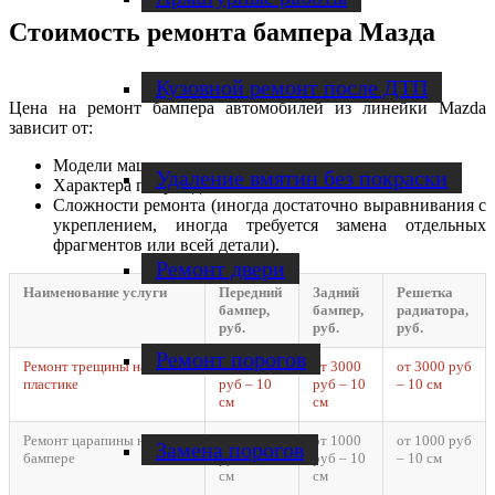
Стоимость ремонта бампера Мазда
Кузовной ремонт после ДТП
Цена на ремонт бампера автомобилей из линейки Mazda
зависит от:
Модели машины.
Удаление вмятин без покраски
Характера повреждений.
Сложности ремонта (иногда достаточно выравнивания с
укреплением, иногда требуется замена отдельных
фрагментов или всей детали).
Ремонт двери
Наименование услуги
Передний
Задний
Решетка
бампер,
бампер,
радиатора,
руб.
руб.
руб.
Ремонт порогов
Ремонт трещины на
от 3000
от 3000
от 3000 руб
пластике
руб – 10
руб – 10
– 10 см
см
см
Ремонт царапины на
от 1000
от 1000
от 1000 руб
Замена порогов
бампере
руб – 10
руб – 10
– 10 см
см
см