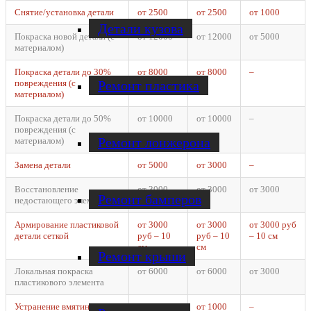
Снятие/установка детали
от 2500
от 2500
от 1000
Детали кузова
Покраска новой детали (с
от 12000
от 12000
от 5000
материалом)
Покраска детали до 30%
от 8000
от 8000
–
Ремонт пластика
повреждения (с
материалом)
Покраска детали до 50%
от 10000
от 10000
–
повреждения (с
Ремонт лонжерона
материалом)
Замена детали
от 5000
от 3000
–
Восстановление
от 3000
от 3000
от 3000
Ремонт бамперов
недостающего элемента
Армирование пластиковой
от 3000
от 3000
от 3000 руб
детали сеткой
руб – 10
руб – 10
– 10 см
см
см
Ремонт крыши
Локальная покраска
от 6000
от 6000
от 3000
пластикового элемента
Устранение вмятин на
от 1000
от 1000
–