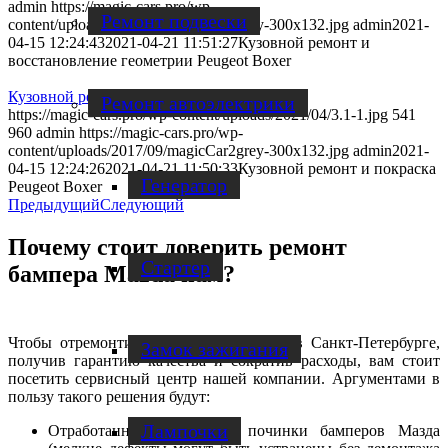
admin
https://magic-cars.pro/wp-
Ремонт подвески
content/uploads/2017/09/magicCar2grey-300x132.jpg
admin
2021-
04-15 12:24:43
2021-04-21 11:51:27
Кузовной ремонт и
восстановление геометрии Peugeot Boxer
Кузовной ремонт и покраска Peugeot Boxer
Ремонт автоэлектрики
https://magic-cars.pro/wp-content/uploads/2021/04/3.1-1.jpg
541
960
admin
https://magic-cars.pro/wp-
content/uploads/2017/09/magicCar2grey-300x132.jpg
admin
2021-
04-15 12:24:26
2021-04-21 11:50:33
Кузовной ремонт и покраска
Генератор
Peugeot Boxer
Предыдущий
Следующий
Почему стоит доверить ремонт
Стартер
бампера Mazda нам?
Чтобы отремонтировать бампер Mazda в Санкт-Петербурге,
Замок зажигания
получив гарантию качества и сократив расходы, вам стоит
посетить сервисный центр нашей компании. Аргументами в
пользу такого решения будут:
Лампочки
Отработанная технология починки бамперов Мазда