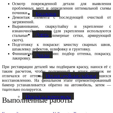
Осмотр поврежденной детали для выявления
проблемных мест и определения оптимальной схемы
починки.
Багажник
Демонтаж элемента с последующей очисткой от
загрязнений.
Выравнивание, сварку/пайку и укрепление с
изнаночной стороны (для укрепления используются
Дверь
стальные скобы, полимерные сетки, армирующий
скотч).
Подготовку к покраске: зачистку сварных швов,
шпаклевку дефектов, шлифовку и грунтовку.
Финишную реставрацию: подбор оттенка, покраску,
Диски
лакировку.
При реставрации деталей мы подбираем краску, нанося её с
таким расчетом, чтобы полученный в итоге оттенок не
Пескоструйные работы
отличался от оттенка поверхностей, не подвергавшихся
восстановлению. На финальном этапе отремонтированный
бампер устанавливается обратно на автомобиль, затем —
тщательно полируется.
Покраска мотоцикла
Выполненные работы