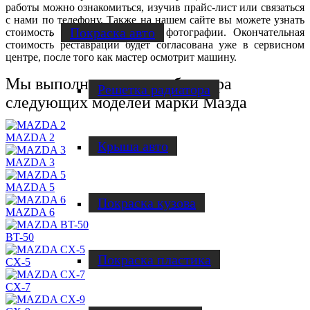
работы можно ознакомиться, изучив прайс-лист или связаться
с нами по телефону. Также на нашем сайте вы можете узнать
Покраска авто
стоимость работ, прислав нам фотографии. Окончательная
стоимость реставрации будет согласована уже в сервисном
центре, после того как мастер осмотрит машину.
Мы выполняем ремонт бампера
Решетка радиатора
следующих моделей марки Мазда
MAZDA 2
Крыша авто
MAZDA 3
MAZDA 5
Покраска кузова
MAZDA 6
BT-50
Покраска пластика
CX-5
CX-7