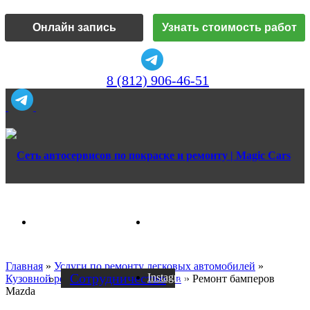
Онлайн запись
Узнать стоимость работ
8 (812) 906-46-51
Vk
О нас
Главная
»
Услуги по ремонту легковых автомобилей
»
Cотрудничество
Instagram
Кузовной ремонт
»
Ремонт бамперов
»
Ремонт бамперов
Mazda