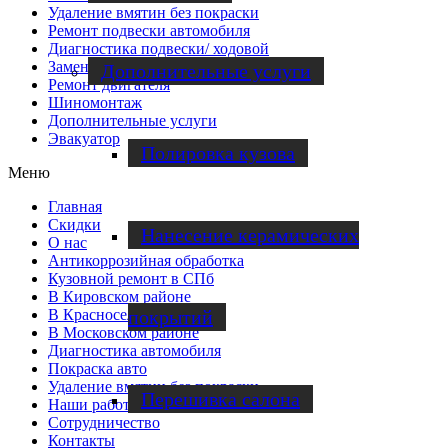
Удаление вмятин без покраски
Ремонт подвески автомобиля
Диагностика подвески/ ходовой
Замена сцепления
Дополнительные услуги
Ремонт двигателя
Шиномонтаж
Дополнительные услуги
Эвакуатор
Полировка кузова
Меню
Главная
Скидки
Нанесение керамических
О нас
Антикоррозийная обработка
Кузовной ремонт в СПб
В Кировском районе
В Красносельском районе
покрытий
В Московском районе
Диагностика автомобиля
Покраска авто
Удаление вмятин без покраски
Перешивка салона
Наши работы
Cотрудничество
Контакты