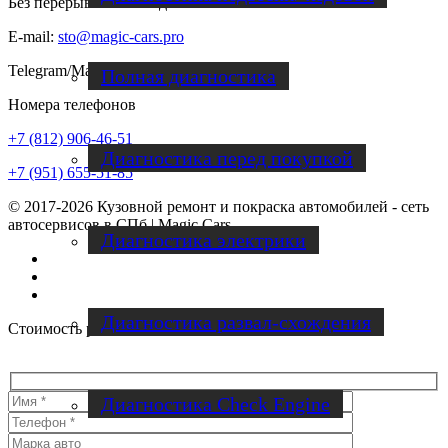
Без перерывов и выходных
E-mail:
sto@magic-cars.pro
Telegram/Max:
+7(951)655-51-85
Полная диагностика
Номера телефонов
+7 (812) 906-46-51
Диагностика перед покупкой
+7 (951) 655-51-85
© 2017-2026 Кузовной ремонт и покраска автомобилей - сеть
автосервисов в СПб | Magic Cars
Диагностика электрики
Vk
Instagram
Facebook
Диагностика развал-схождения
Стоимость работ
Диагностика Check Engine