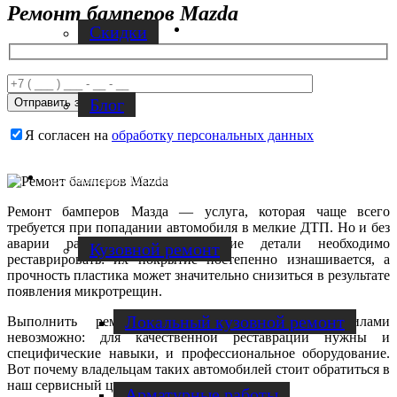
Ремонт бамперов Mazda
Facebook
Скидки
Блог
Я согласен на
обработку персональных данных
Услуги по ремонту авто
Ремонт бамперов Мазда — услуга, которая чаще всего
требуется при попадании автомобиля в мелкие ДТП. Но и без
аварии рано или поздно такие детали необходимо
Кузовной ремонт
реставрировать: их покрытие постепенно изнашивается, а
прочность пластика может значительно снизиться в результате
появления микротрещин.
Локальный кузовной ремонт
Выполнить ремонт бампера Мазда своими силами
невозможно: для качественной реставрации нужны и
специфические навыки, и профессиональное оборудование.
Вот почему владельцам таких автомобилей стоит обратиться в
наш сервисный центр.
Арматурные работы