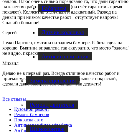
баллов. Плюс очень сильно порадовало то, что дали гарантию
на качество работ минимум 5 лет (на счёт гарантии - время
Габариты
покажет). Коллектив отличный и адекватный. Развод на
деньги при низком качестве работ - отсутствует напрочь!
Спасибо большое!
Датчик коленвал
Сергей
Пежо Партнер, вмятина на заднем бампере. Работа сделана
хорошо. Вмятина вправлена так аккуратно, что место "залома"
не видно, пкраска не потребовалась.
Автосигнализация
Михаил
Делаю не в первый раз. Всегда отличное качество работ и
приемлемая цена. Делал вмятину на крыше с покраской,
Замена сцепления
сделали даже быстрее, чем ожидал. Так держать!
Все отзывы
Ремонт двигателя
Кузовной ремонт
Ремонт бамперов
Покраска авто
Антикоррозийная обработка
Шиномонтаж
Антигравийная пленка