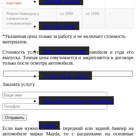
Ремонт крыла
пластике
Ремонт бамперов и
от 1000
от 1000
–
элементов из
стекловолокна
Ремонт арок
*Указанная цена только за работу и не включает стоимость
материалов.
Рихтовка кузова
Стоимость услуг зависит от марки автомобиля и года его
выпуска. Точная цена озвучивается и закрепляется в договоре
только после осмотра автомобиля.
Лужение и пайка
Заказать услугу
Восстановление геометрии
кузова
Если вам нужно починить передний или задний бампер на
автомобиле марки Mazda, то с расценками на основные