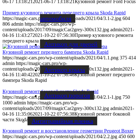
06-17 13:18:21
2021-06-17 13:18:21
Кузовной ремонт Ford Focus
Пример кузовного ремонта переднего крыла Skoda Rapid
автомобиля
https://magic-cars.pro/wp-content/uploads/2021/04/3.1-2.jpg
604
806
admin
https://magic-cars.pro/wp-
content/uploads/2017/09/magicCar2grey-300x132.jpg
admin
2021-
04-16 11:43:27
2021-10-22 07:56:30
Пример кузовного ремонта
переднего крыла Skoda Rapid
Антикор для дверей
Кузовной ремонт переднего бампера Skoda Rapid
https://magic-cars.pro/wp-content/uploads/2021/04/1.1.png
375
414
admin
https://magic-cars.pro/wp-
content/uploads/2017/09/magicCar2grey-300x132.jpg
admin
2021-
Антикор крыла
04-16 11:40:42
2021-10-22 07:56:46
Кузовной ремонт переднего
бампера Skoda Rapid
Кузовной ремонт боковой части Skoda Rapid
Антикор порогов
https://magic-cars.pro/wp-content/uploads/2021/04/2.1-1.jpg
750
1000
admin
https://magic-cars.pro/wp-
content/uploads/2017/09/magicCar2grey-300x132.jpg
admin
2021-
04-16 11:35:06
2021-10-22 07:56:38
Кузовной ремонт боковой
части Skoda Rapid
Антигравийная пленка
Кузовной ремонт и восстановление геометрии Peugeot Boxer
https://magic-cars.pro/wp-content/uploads/2021/04/2.2.jpg
450
600