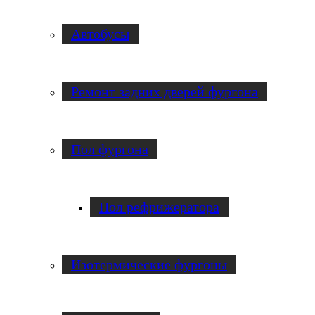
Автобусы
Ремонт задних дверей фургона
Пол фургона
Пол рефрижератора
Изотермические фургоны