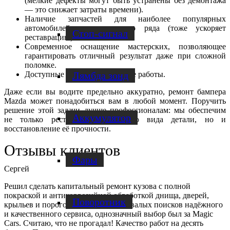
(мелкие дефекты могут быть устранены без демонтажа
— это снижает затраты времени).
Наличие запчастей для наиболее популярных
автомобилей из модельного ряда (тоже ускоряет
Стоп-сигнал
реставрацию).
Современное оснащение мастерских, позволяющее
гарантировать отличный результат даже при сложной
поломке.
Доступные цены на ремонтные работы.
Лямбда зонд
Даже если вы водите предельно аккуратно, ремонт бампера
Mazda может понадобиться вам в любой момент. Поручить
решение этой задачи лучше профессионалам: мы обеспечим
Аккумулятор
не только реставрацию внешнего вида детали, но и
восстановление её прочности.
Отзывы клиентов
Фары
Сергей
Решил сделать капитальный ремонт кузова с полной
покраской и антикоррозийной обработкой днища, дверей,
Поворотник
крыльев и порогов. После двухгодовалых поисков надёжного
и качественного сервиса, однозначный выбор был за Magic
Cars. Считаю, что не прогадал! Качество работ на десять