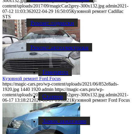
300x132.jpg
0
0
admin
https://magic-cars.pro/wp-
content/uploads/2017/09/magicCar2grey-300x132.jpg
admin
2021-
07-12 11:03:36
2022-04-29 16:50:05
Кузовной ремонт Cadillac
STS
Ремонт подвески
Ремонт автоэлектрики
Генератор
Кузовной ремонт Ford Focus
https://magic-cars.pro/wp-content/uploads/2021/06/852e8ads-
1920.jpg
1440
1920
admin
https://magic-cars.pro/wp-
content/uploads/2017/09/magicCar2grey-300x132.jpg
admin
2021-
Стартер
06-17 13:18:21
2021-06-17 13:18:21
Кузовной ремонт Ford Focus
Замок зажигания