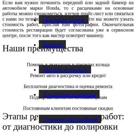
Если вам нужно починить передний или задний бампер на
автомобиле марки Honda, то с расценками на основные
работы можно ознакомиться, изучив прайс-лист или связаться
Покраска крыла
с нами по телефону. Также на нашем сайте вы можете узнать
стоимость работ, прислав нам фотографии. Окончательная
стоимость реставрации будет согласована уже в сервисном
центре, после того как мастер осмотрит машину.
Бампер
Наши преимущества
Помощь в эвакуации в пределах кольца
Полная покраска
Ремонт авто в рассрочку или кредит
Бесплатная диагностика и оценка ремонта
Локальная покраска
Подбор запчастей по оптовым ценам
Постоянным клиентам постоянные скидки
Этапы реставрационных работ:
Элемент автомобиля
от диагностики до полировки