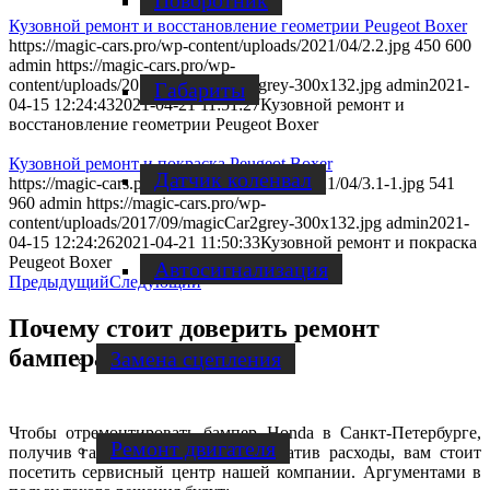
Поворотник
Кузовной ремонт и восстановление геометрии Peugeot Boxer
https://magic-cars.pro/wp-content/uploads/2021/04/2.2.jpg
450
600
admin
https://magic-cars.pro/wp-
content/uploads/2017/09/magicCar2grey-300x132.jpg
admin
2021-
Габариты
04-15 12:24:43
2021-04-21 11:51:27
Кузовной ремонт и
восстановление геометрии Peugeot Boxer
Кузовной ремонт и покраска Peugeot Boxer
Датчик коленвал
https://magic-cars.pro/wp-content/uploads/2021/04/3.1-1.jpg
541
960
admin
https://magic-cars.pro/wp-
content/uploads/2017/09/magicCar2grey-300x132.jpg
admin
2021-
04-15 12:24:26
2021-04-21 11:50:33
Кузовной ремонт и покраска
Peugeot Boxer
Автосигнализация
Предыдущий
Следующий
Почему стоит доверить ремонт
бампера Honda нам?
Замена сцепления
Чтобы отремонтировать бампер Honda в Санкт-Петербурге,
Ремонт двигателя
получив гарантию качества и сократив расходы, вам стоит
посетить сервисный центр нашей компании. Аргументами в