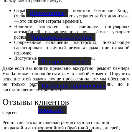
пользу такого решения будут:
Отработанная технология починки бамперов Хонда
Шиномонтаж
(мелкие дефекты могут быть устранены без демонтажа
— это снижает затраты времени).
Наличие запчастей для наиболее популярных
автомобилей из модельного ряда (тоже ускоряет
Дополнительные услуги
реставрацию).
Современное оснащение мастерских, позволяющее
гарантировать отличный результат даже при сложной
поломке.
Доступные цены на ремонтные работы.
Полировка кузова
Даже если вы водите предельно аккуратно, ремонт бампера
Honda может понадобиться вам в любой момент. Поручить
решение этой задачи лучше профессионалам: мы обеспечим
не только реставрацию внешнего вида детали, но и
Нанесение керамических
восстановление её прочности.
Отзывы клиентов
покрытий
Сергей
Решил сделать капитальный ремонт кузова с полной
покраской и антикоррозийной обработкой днища, дверей,