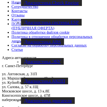
Диагностика Check Engine
Наши работы
Cотрудничество
Контакты
Отзывы
Карточка предприятия
Диагностика системы ESP
ПОЛЬЗОВАТЕЛЬСКОЕ СОГЛАШЕНИЕ
(ПУБЛИЧНАЯ ОФЕРТА)
Политика обработки файлов cookie
Политика в отношении обработки персональных
данных
Диагностика ABS
Согласие на обработку персональных данных
Статьи
Адреса автосервисов
Диагностика ЭБУ
г. Санкт-Петербург
ул. Автовская, д. 31П
ул. Маршала Захарова, д. 48 к.2
Диагностика АКПП
ул. Кубинская, д. 21 к.2
ул. Салова, д. 57 к.1Щ
Московское шоссе, д. 13 к.8Е
Кингисеппское шоссе, д. 47И
набережная Обводного канала, д. 134 к.14
Диагностика двигателя