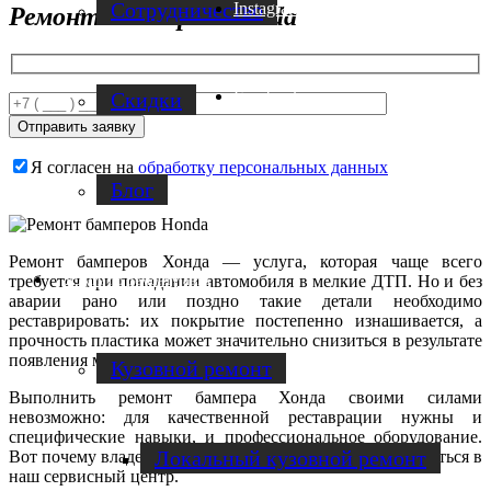
Cотрудничество
Instagram
Ремонт бамперов Honda
Facebook
Скидки
Я согласен на
обработку персональных данных
Блог
Ремонт бамперов Хонда — услуга, которая чаще всего
Услуги по ремонту авто
требуется при попадании автомобиля в мелкие ДТП. Но и без
аварии рано или поздно такие детали необходимо
реставрировать: их покрытие постепенно изнашивается, а
прочность пластика может значительно снизиться в результате
появления микротрещин.
Кузовной ремонт
Выполнить ремонт бампера Хонда своими силами
невозможно: для качественной реставрации нужны и
специфические навыки, и профессиональное оборудование.
Локальный кузовной ремонт
Вот почему владельцам таких автомобилей стоит обратиться в
наш сервисный центр.