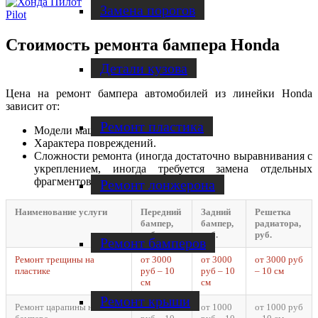
Замена порогов
Pilot
Стоимость ремонта бампера Honda
Детали кузова
Цена на ремонт бампера автомобилей из линейки Honda
зависит от:
Ремонт пластика
Модели машины.
Характера повреждений.
Сложности ремонта (иногда достаточно выравнивания с
укреплением, иногда требуется замена отдельных
фрагментов или всей детали).
Ремонт лонжерона
Наименование услуги
Передний
Задний
Решетка
бампер,
бампер,
радиатора,
руб.
руб.
руб.
Ремонт бамперов
Ремонт трещины на
от 3000
от 3000
от 3000 руб
пластике
руб – 10
руб – 10
– 10 см
см
см
Ремонт крыши
Ремонт царапины на
от 1000
от 1000
от 1000 руб