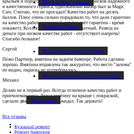
крыльев и порогов. После двухгодовалых поисков надёжного
Перешивка салона
и качественного сервиса, однозначный выбор был за Magic
Cars. Считаю, что не прогадал! Качество работ на десять
баллов. Плюс очень сильно порадовало то, что дали гарантию
на качество работ минимум 5 лет (на счёт гарантии - время
Замена стёкол
покажет). Коллектив отличный и адекватный. Развод на
деньги при низком качестве работ - отсутствует напрочь!
Спасибо большое!
Сергей
Восстановление оптики
Пежо Партнер, вмятина на заднем бампере. Работа сделана
хорошо. Вмятина вправлена так аккуратно, что место "залома"
не видно, пкраска не потребовалась.
Восстановление безопасности
Михаил
Делаю не в первый раз. Всегда отличное качество работ и
приемлемая цена. Делал вмятину на крыше с покраской,
Эвакуатор
сделали даже быстрее, чем ожидал. Так держать!
Все отзывы
Диагностика
Кузовной ремонт
Ремонт бамперов