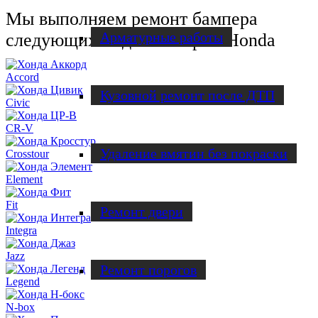
Мы выполняем ремонт бампера
Арматурные работы
следующих моделей марки Honda
Accord
Кузовной ремонт после ДТП
Civic
CR-V
Удаление вмятин без покраски
Crosstour
Element
Fit
Ремонт двери
Integra
Jazz
Ремонт порогов
Legend
N-box