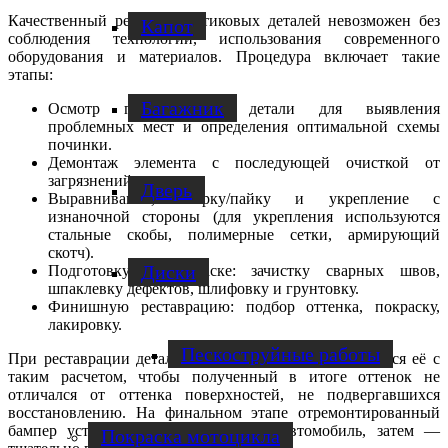
Качественный ремонт пластиковых деталей невозможен без
Капот
соблюдения технологии, использования современного
оборудования и материалов. Процедура включает такие
этапы:
Багажник
Осмотр поврежденной детали для выявления
проблемных мест и определения оптимальной схемы
починки.
Демонтаж элемента с последующей очисткой от
загрязнений.
Дверь
Выравнивание, сварку/пайку и укрепление с
изнаночной стороны (для укрепления используются
стальные скобы, полимерные сетки, армирующий
скотч).
Диски
Подготовку к покраске: зачистку сварных швов,
шпаклевку дефектов, шлифовку и грунтовку.
Финишную реставрацию: подбор оттенка, покраску,
лакировку.
Пескоструйные работы
При реставрации деталей мы подбираем краску, нанося её с
таким расчетом, чтобы полученный в итоге оттенок не
отличался от оттенка поверхностей, не подвергавшихся
восстановлению. На финальном этапе отремонтированный
бампер устанавливается обратно на автомобиль, затем —
Покраска мотоцикла