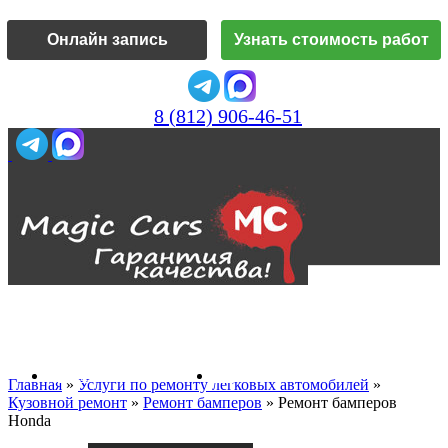
Онлайн запись
Узнать стоимость работ
8 (812) 906-46-51
Vk
О нас
Главная
»
Услуги по ремонту легковых автомобилей
»
Кузовной ремонт
»
Ремонт бамперов
»
Ремонт бамперов
Honda