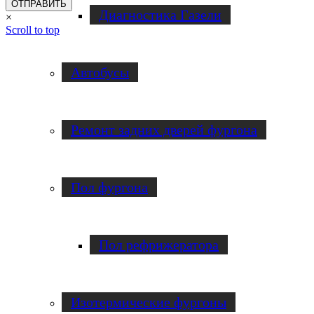
Диагностика Газели
×
Scroll to top
Автобусы
Ремонт задних дверей фургона
Пол фургона
Пол рефрижератора
Изотермические фургоны