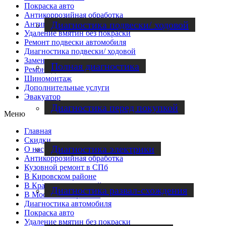
Покраска авто
Антикоррозийная обработка
Диагностика подвески/ ходовой
Антигравийная пленка
Удаление вмятин без покраски
Ремонт подвески автомобиля
Диагностика подвески/ ходовой
Замена сцепления
Полная диагностика
Ремонт двигателя
Шиномонтаж
Дополнительные услуги
Эвакуатор
Диагностика перед покупкой
Меню
Главная
Скидки
Диагностика электрики
О нас
Антикоррозийная обработка
Кузовной ремонт в СПб
В Кировском районе
В Красносельском районе
Диагностика развал-схождения
В Московском районе
Диагностика автомобиля
Покраска авто
Удаление вмятин без покраски