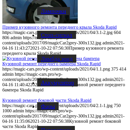
Лампочки
Пример кузовного ремонта переднего крыла Skoda Rapid
https://magic-cars.pro/wp-content/uploads/2021/04/3.1-2.jpg
604
Стоп-сигнал
806
admin
https://magic-cars.pro/wp-
content/uploads/2017/09/magicCar2grey-300x132.jpg
admin
2021-
04-16 11:43:27
2021-10-22 07:56:30
Пример кузовного ремонта
переднего крыла Skoda Rapid
Лямбда зонд
Кузовной ремонт переднего бампера Skoda Rapid
https://magic-cars.pro/wp-content/uploads/2021/04/1.1.png
375
414
admin
https://magic-cars.pro/wp-
content/uploads/2017/09/magicCar2grey-300x132.jpg
admin
2021-
Аккумулятор
04-16 11:40:42
2021-10-22 07:56:46
Кузовной ремонт переднего
бампера Skoda Rapid
Кузовной ремонт боковой части Skoda Rapid
https://magic-cars.pro/wp-content/uploads/2021/04/2.1-1.jpg
750
Фары
1000
admin
https://magic-cars.pro/wp-
content/uploads/2017/09/magicCar2grey-300x132.jpg
admin
2021-
04-16 11:35:06
2021-10-22 07:56:38
Кузовной ремонт боковой
части Skoda Rapid