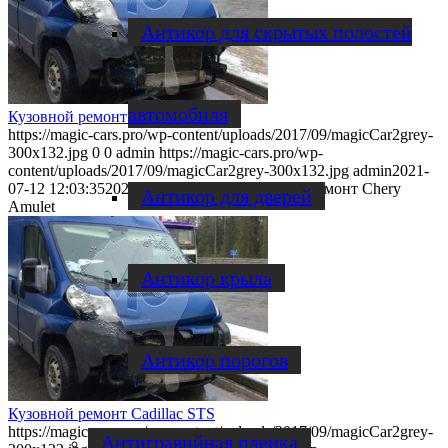
Антикор для скрытых полостей
автомобиля
Кузовной ремонт Chery Amulet
https://magic-cars.pro/wp-content/uploads/2017/09/magicCar2grey-
300x132.jpg
0
0
admin
https://magic-cars.pro/wp-
content/uploads/2017/09/magicCar2grey-300x132.jpg
admin
2021-
07-12 12:03:35
2022-04-29 16:50:51
Кузовной ремонт Chery
Антикор для дверей
Amulet
Антикор крыла
Антикор порогов
Кузовной ремонт Cadillac STS
https://magic-cars.pro/wp-content/uploads/2017/09/magicCar2grey-
Антигравийная пленка