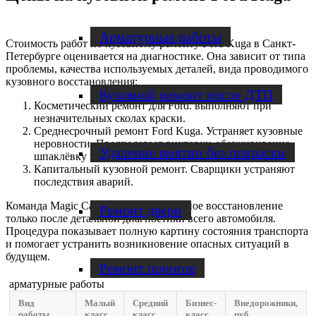
Арматурные работы
Стоимость работ по кузовному ремонту Ford Kuga в Санкт-
Петербурге оценивается на диагностике. Она зависит от типа
проблемы, качества используемых деталей, вида проводимого
кузовного восстановления:
Кузовной ремонт после ДТП
Косметический ремонт для Ford. выполняют при
незначительных сколах краски.
Среднесрочный ремонт Ford Kuga. Устраняет кузовные
неровности. Предполагает рихтовку, обезжиривание,
Удаление вмятин без покраски
шпаклёвку и покраску поврежденных участков.
Капитальный кузовной ремонт. Сварщики устраняют
последствия аварий.
Команда Magic Cars выполняет кузовное восстановление
Ремонт двери
только после детальной диагностики всего автомобиля.
Процедура показывает полную картину состояния транспорта
и помогает устранить возникновение опасных ситуаций в
будущем.
Ремонт порогов
арматурные работы
Вид
Малый
Средний
Бизнес-
Внедорожники,
работы
класс,
класс,
класс,
руб.