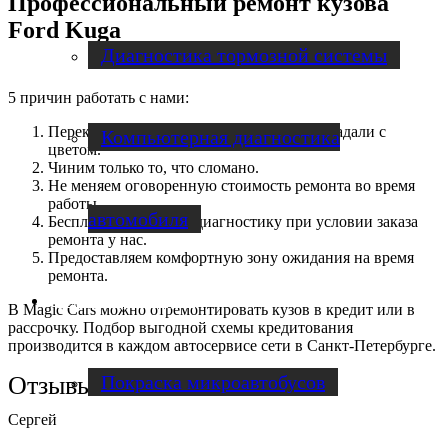
Профессиональный ремонт кузова
Ford Kuga
Диагностика тормозной системы
5 причин работать с нами:
Перекрасим кузов за свой счёт, если не угадали с
Компьютерная диагностика
цветом.
Чиним только то, что сломано.
Не меняем оговоренную стоимость ремонта во время
работы.
автомобиля
Бесплатно проводим диагностику при условии заказа
ремонта у нас.
Предоставляем комфортную зону ожидания на время
ремонта.
Ремонт микроавтобусов
В Magic Cars можно отремонтировать кузов в кредит или в
рассрочку. Подбор выгодной схемы кредитования
производится в каждом автосервисе сети в Санкт-Петербурге.
Покраска микроавтобусов
Отзывы клиентов
Сергей