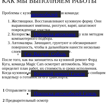
КАК МЫ ВЫПОЛНЯЕМ РАБОТЫ
Проблемы с кузовом устраняет целая команда:
автомобилей
Жестянщики. Восстанавливают кузовную форму. Они
выравнивают вмятины, рихтуют, варят, шпатлюют
поврежденные участки.
Покраска автокрана
Колористы. Подбирают цвет по VIN-коду или методом
компьютерного подбора.
Автомаляры. Зачищают, грунтуют и обезжиривают
поверхность, чтобы в дальнейшем нанести несколько
слоев краски в покрасочной камере.
Газ, Валдай, Соболь
После того, как вы запишетесь на кузовной ремонт Форд
Куга, команда Magic Cars осмотрит автомобиль. Мастер
определит план работ, их стоимость и сроки исполнения.
Когда кузовное восстановление будет завершено, мы сообщим
Кузовной ремонт Газели
владельцу о готовности его транспорта.
1
Отправляете заявку
Покраска автомобилей Газель
2
Предварительный осмотр