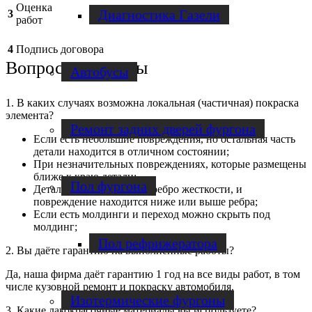
Оценка
Диагностика Газели
3
работ
4
Подпись договора
Вопросы и ответы
Автобусы
1. В каких случаях возможна локальная (частичная) покраска
элемента?
Ремонт задних дверей фургона
Если есть небольшие повреждения, но остальная часть
детали находится в отличном состоянии;
При незначительных повреждениях, которые размещены
ближе к краю детали;
Пол фургона
Детали, на которых есть ребро жесткости, и
повреждение находится ниже или выше ребра;
Если есть молдинги и переход можно скрыть под
молдинг;
Пол рефрижератора
2. Вы даёте гарантию на выполненные работы?
Да, наша фирма даёт гарантию 1 год на все виды работ, в том
числе кузовной ремонт и покраску автомобиля.
Изотермические фургоны
3. Какие лакокрасочные материалы вы используете?