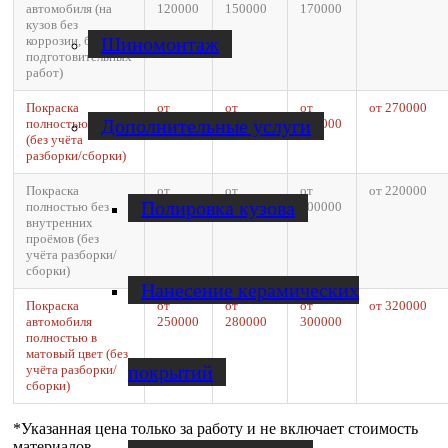
автомобиля (на
120000
150000
170000
кузов без
Шиномонтаж
коррозии, без доп.
подготовительных
работ)
Покраска
от
от
от
от 270000
Дополнительные услуги
полностью
200000
230000
250000
(без учёта
разборки/сборки)
Покраска
от
от
от
от 220000
Полировка кузова
полностью без
150000
180000
200000
внутренних
проёмов (без
учёта разборки/
сборки)
Нанесение керамических
Покраска
от
от
от
от 320000
автомобиля
250000
280000
300000
полностью в
матовый цвет (без
покрытий
учёта разборки/
сборки)
*Указанная цена только за работу и не включает стоимость
материалов.