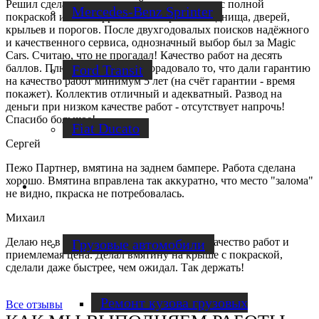
Решил сделать капитальный ремонт кузова с полной
Mercedes-Benz Sprinter
покраской и антикоррозийной обработкой днища, дверей,
крыльев и порогов. После двухгодовалых поисков надёжного
и качественного сервиса, однозначный выбор был за Magic
Cars. Считаю, что не прогадал! Качество работ на десять
Ford Transit
баллов. Плюс очень сильно порадовало то, что дали гарантию
на качество работ минимум 5 лет (на счёт гарантии - время
покажет). Коллектив отличный и адекватный. Развод на
деньги при низком качестве работ - отсутствует напрочь!
Спасибо большое!
Fiat Ducato
Сергей
Пежо Партнер, вмятина на заднем бампере. Работа сделана
хорошо. Вмятина вправлена так аккуратно, что место "залома"
Ремонт фургонов
не видно, пкраска не потребовалась.
Михаил
Делаю не в первый раз. Всегда отличное качество работ и
Грузовые автомобили
приемлемая цена. Делал вмятину на крыше с покраской,
сделали даже быстрее, чем ожидал. Так держать!
Ремонт кузова грузовых
Все отзывы