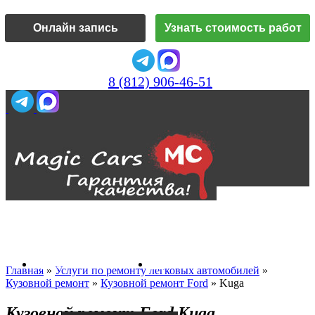
Онлайн запись
Узнать стоимость работ
8 (812) 906-46-51
Vk
О нас
Главная
»
Услуги по ремонту легковых автомобилей
»
Кузовной ремонт
»
Кузовной ремонт Ford
»
Kuga
Кузовной ремонт Ford Kuga