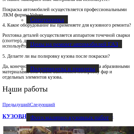
Покраска автомобилей осуществляется профессиональными
ЛКМ фирмы Volvex.
Спецтехника
4. Какое оборудование вы применяете для кузовного ремонта?
Рихтовка деталей осуществляется аппаратом точечной сварки
(споттер), для восстановления силовых элементов кузова
Цены на ремонт автомобилей ГАЗ
используется стапель.
5. Делаете ли вы полировку кузова после покраски?
Да, конечно. Осуществляется полная полировка абразивными
Полуприцепы и прицепы
материалами 3М. Также выполняем полировку фар и
отдельных элементов кузова.
Наши работы
Наши работы
Предыдущий
Следующий
КУЗОВНОЙ РЕМОНТ MERCEDES W124
Фото малярно-кузовных работ