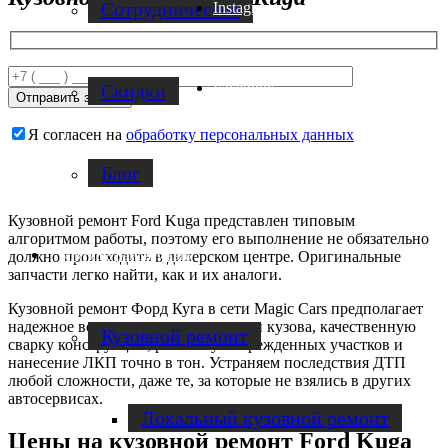
Cотрудничество
Instagram
Facebook
Скидки
Я согласен на
обработку персональных данных
Блог
Кузовной ремонт Ford Kuga представлен типовым
алгоритмом работы, поэтому его выполнение не обязательно
Услуги по ремонту авто
должно происходить в дилерском центре. Оригинальные
запчасти легко найти, как и их аналоги.
Кузовной ремонт Форд Куга в сети Magic Cars предполагает
надежное восстановление геометрии кузова, качественную
Кузовной ремонт
сварку конструкции, рихтовку поврежденных участков и
нанесение ЛКП точно в тон. Устраняем последствия ДТП
любой сложности, даже те, за которые не взялись в других
автосервисах.
Локальный кузовной ремонт
Цены на кузовной ремонт Ford Kuga