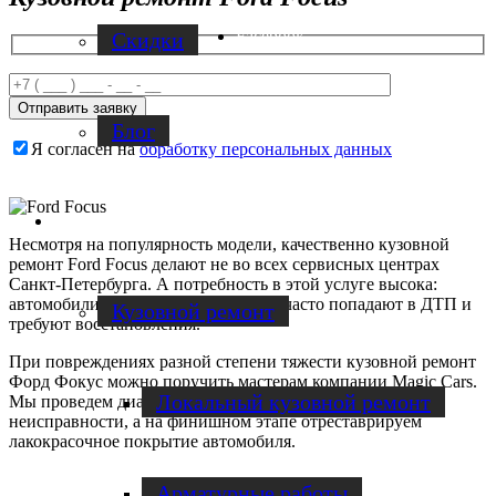
Facebook
Скидки
Блог
Я согласен на
обработку персональных данных
Услуги по ремонту авто
Несмотря на популярность модели, качественно кузовной
ремонт Ford Focus делают не во всех сервисных центрах
Санкт-Петербурга. А потребность в этой услуге высока:
автомобили этой марки достаточно часто попадают в ДТП и
Кузовной ремонт
требуют восстановления.
При повреждениях разной степени тяжести кузовной ремонт
Форд Фокус можно поручить мастерам компании Magic Cars.
Локальный кузовной ремонт
Мы проведем диагностику и быстро устраним все
неисправности, а на финишном этапе отреставрируем
лакокрасочное покрытие автомобиля.
Арматурные работы