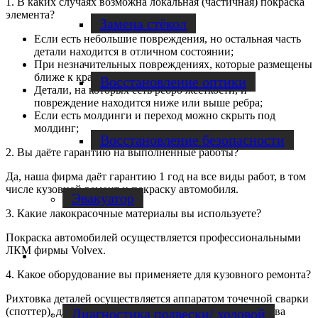
1. В каких случаях возможна локальная (частичная) покраска
элемента?
Замена стёкол
Если есть небольшие повреждения, но остальная часть
детали находится в отличном состоянии;
При незначительных повреждениях, которые размещены
ближе к краю детали;
Восстановление оптики
Детали, на которых есть ребро жесткости, и
повреждение находится ниже или выше ребра;
Если есть молдинги и переход можно скрыть под
молдинг;
Восстановление безопасности
2. Вы даёте гарантию на выполненные работы?
Да, наша фирма даёт гарантию 1 год на все виды работ, в том
числе кузовной ремонт и покраску автомобиля.
Эвакуатор
3. Какие лакокрасочные материалы вы используете?
Покраска автомобилей осуществляется профессиональными
ЛКМ фирмы Volvex.
Диагностика
4. Какое оборудование вы применяете для кузовного ремонта?
Рихтовка деталей осуществляется аппаратом точечной сварки
(споттер), для восстановления силовых элементов кузова
Диагностика подвески/ ходовой