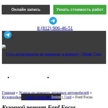
Онлайн запись
Узнать стоимость работ
8 (812) 906-46-51
Vk
О нас
Главная
»
Услуги по ремонту легковых автомобилей
»
Cотрудничество
Instagram
Кузовной ремонт
»
Кузовной ремонт Ford
»
Ford Focus
Кузовной ремонт Ford Focus