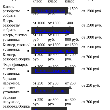
класс
класс
класс
Капот,
от 1000
от 1200
от 1500
Детали кузова
разобрать/
от 1500 руб.
руб.
руб.
руб.
собрать
Дверь,
от 1000
от 1300
1400
разобрать/
от 1500 руб.
руб.
руб.
руб.
Ремонт пластика
собрать
Дверь, снятие/
от 500
от 1000
от
от 1000 руб.
установка
руб.
руб.
900 руб.
Бампер, снятие/
от 1000
от 1300
от 1500
от 1500 руб.
установка
руб.
руб.
руб.
Ремонт лонжерона
Бампер,
от 300
от 500
от 700
от 700 руб.
разборка/сборка
руб.
руб.
руб.
Фара (фонарь),
от 300
от 300
от 300
снятие/
от 300 руб.
Ремонт бамперов
руб.
руб.
руб.
установка
Зеркало
наружное,
от 250
от 250
от 250
от 250 руб.
снятие/
руб.
руб.
руб.
Ремонт крыши
установка
Зеркало
от 250
от 300
от 300
наружное,
от 300 руб.
руб.
руб.
руб.
разборка/сборка