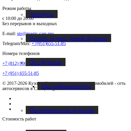
Режим работы
Автобусы
с 10:00 до 20:00
Без перерывов и выходных
E-mail:
sto@magic-cars.pro
Ремонт задних дверей фургона
Telegram/Max:
+7(951)655-51-85
Номера телефонов
Пол фургона
+7 (812) 906-46-51
+7 (951) 655-51-85
© 2017-2026 Кузовной ремонт и покраска автомобилей - сеть
Пол рефрижератора
автосервисов в СПб | Magic Cars
Vk
Instagram
Facebook
Изотермические фургоны
Стоимость работ