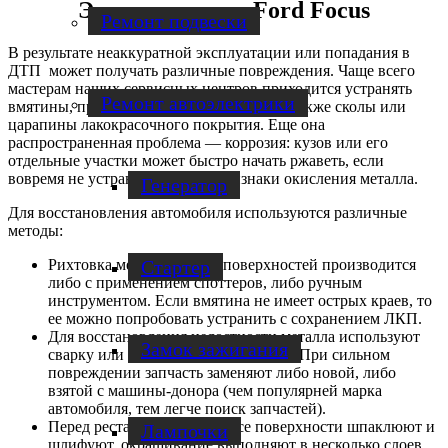
Этапы ремонта Ford Focus
Ремонт подвески
В результате неаккуратной эксплуатации или попадания в
ДТП может получать различные повреждения. Чаще всего
мастерам наших сервисных центров приходится устранять
Ремонт автоэлектрики
вмятины, пробоины, разрывы металла, а также сколы или
царапины лакокрасочного покрытия. Еще она
распространенная проблема — коррозия: кузов или его
отдельные участки может быстро начать ржаветь, если
вовремя не устранить первые признаки окисления металла.
Генератор
Для восстановления автомобиля используются различные
методы:
Стартер
Рихтовка металлических поверхностей производится
либо с применением споттеров, либо ручным
инструментом. Если вмятина не имеет острых краев, то
ее можно попробовать устранить с сохранением ЛКП.
Для восстановления целостности металла используют
Замок зажигания
сварку или устанавливают заплаты. При сильном
повреждении запчасть заменяют либо новой, либо
взятой с машины-донора (чем популярней марка
автомобиля, тем легче поиск запчастей).
Перед реставрацией ЛКП все поверхности шпаклюют и
Лампочки
шлифуют, окрашивание выполняют в несколько слоев