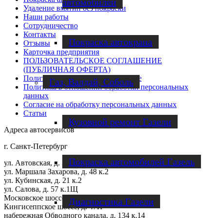
автомобилей
Удаление вмятин без покраски
Наши работы
Cотрудничество
Контакты
Покраска автокрана
Отзывы
Карточка предприятия
ПОЛЬЗОВАТЕЛЬСКОЕ СОГЛАШЕНИЕ
(ПУБЛИЧНАЯ ОФЕРТА)
Политика обработки файлов cookie
Газ, Валдай, Соболь
Политика в отношении обработки персональных
данных
Согласие на обработку персональных данных
Статьи
Кузовной ремонт Газели
Адреса автосервисов
г. Санкт-Петербург
Покраска автомобилей Газель
ул. Автовская, д. 31П
ул. Маршала Захарова, д. 48 к.2
ул. Кубинская, д. 21 к.2
ул. Салова, д. 57 к.1Щ
Московское шоссе, д. 13 к.8Е
Диагностика Газели
Кингисеппское шоссе, д. 47И
набережная Обводного канала, д. 134 к.14