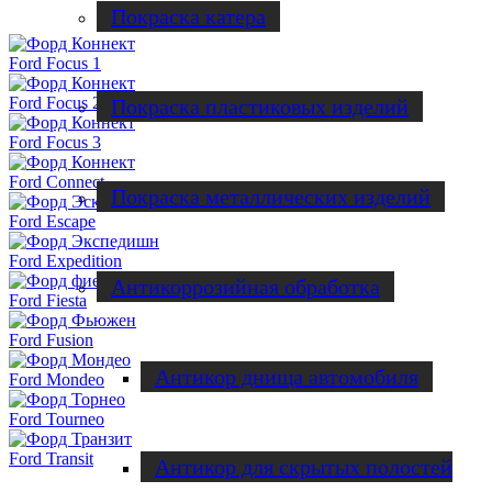
Покраска катера
Ford Focus 1
Ford Focus 2
Покраска пластиковых изделий
Ford Focus 3
Ford Connect
Покраска металлических изделий
Ford Escape
Ford Expedition
Антикоррозийная обработка
Ford Fiesta
Ford Fusion
Антикор днища автомобиля
Ford Mondeo
Ford Tourneo
Ford Transit
Антикор для скрытых полостей