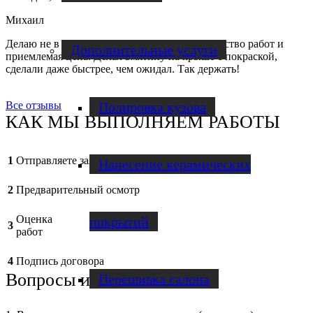
Михаил
Делаю не в первый раз. Всегда отличное качество работ и
Дополнительные услуги
приемлемая цена. Делал вмятину на крыше с покраской,
сделали даже быстрее, чем ожидал. Так держать!
Полировка кузова
Все отзывы
КАК МЫ ВЫПОЛНЯЕМ РАБОТЫ
1
Отправляете заявку
Нанесение керамических
2
Предварительный осмотр
Оценка
покрытий
3
работ
4
Подпись договора
Вопросы и ответы
Перешивка салона