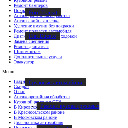
Кузовной ремонт
Ремонт бамперов
Покраска авто
Ford Transit
Антикоррозийная обработка
Антигравийная пленка
Удаление вмятин без покраски
Ремонт подвески автомобиля
Fiat Ducato
Диагностика подвески/ ходовой
Замена сцепления
Ремонт двигателя
Шиномонтаж
Дополнительные услуги
Ремонт фургонов
Эвакуатор
Меню
Главная
Грузовые автомобили
Скидки
О нас
Антикоррозийная обработка
Кузовной ремонт в СПб
Ремонт кузова грузовых
В Кировском районе
В Красносельском районе
В Московском районе
Диагностика автомобиля
Покраска авто