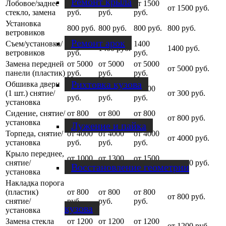
Ремонт крыла
Лобовое/заднее
от 1500
от 1500
от 1500
от 1500 руб.
стекло, замена
руб.
руб.
руб.
Установка
800 руб.
800 руб.
800 руб.
800 руб.
ветровиков
Ремонт арок
Съем/установка/
1400
1400
1400 руб.
1400 руб.
ветровиков
руб.
руб.
Замена передней
от 5000
от 5000
от 5000
от 5000 руб.
панели (пластик)
руб.
руб.
руб.
Рихтовка кузова
Обшивка двери
от 300
от 300
от 300
(1 шт.) снятие/
от 300 руб.
руб.
руб.
руб.
установка
Сидение, снятие/
от 800
от 800
от 800
от 800 руб.
установка
руб.
руб.
руб.
Лужение и пайка
Торпеда, снятие/
от 4000
от 4000
от 4000
от 4000 руб.
установка
руб.
руб.
руб.
Крыло переднее,
от 1000
от 1300
от 1500
снятие/
от 1500 руб.
Восстановление геометрии
руб.
руб.
руб.
установка
Накладка порога
(пластик)
от 800
от 800
от 800
от 800 руб.
снятие/
руб.
руб.
руб.
кузова
установка
Замена стекла
от 1200
от 1200
от 1200
от 1200 руб.