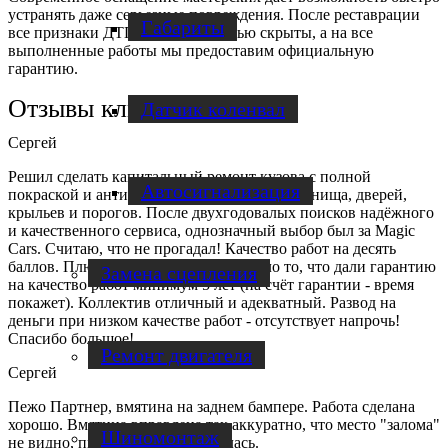
устранять даже серьезные повреждения. После реставрации
Габариты
все признаки ДТП будут полностью скрыты, а на все
выполненные работы мы предоставим официальную
гарантию.
Отзывы клиентов
Датчик коленвал
Сергей
Решил сделать капитальный ремонт кузова с полной
Автосигнализация
покраской и антикоррозийной обработкой днища, дверей,
крыльев и порогов. После двухгодовалых поисков надёжного
и качественного сервиса, однозначный выбор был за Magic
Cars. Считаю, что не прогадал! Качество работ на десять
баллов. Плюс очень сильно порадовало то, что дали гарантию
Замена сцепления
на качество работ минимум 5 лет (на счёт гарантии - время
покажет). Коллектив отличный и адекватный. Развод на
деньги при низком качестве работ - отсутствует напрочь!
Спасибо большое!
Ремонт двигателя
Сергей
Пежо Партнер, вмятина на заднем бампере. Работа сделана
хорошо. Вмятина вправлена так аккуратно, что место "залома"
Шиномонтаж
не видно, пкраска не потребовалась.