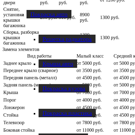
двери
руб.
руб.
руб.
Снятие,
Покраска авто
установка
8900
250 руб.
510 руб.
1300 руб.
крышки
руб.
багажника
Сборка, разборка
1300
крышки
500 руб.
800 руб.
1300 руб.
Решетка радиатора
руб.
багажника
Замена элементов
Вид работы
Малый класс
Средний к
Крыша авто
Заднее крыло
от 5000 руб.
от 5000 ру
Переднее крыло (сварное)
от 3500 руб.
от 3500 ру
Передняя панель (металл)
от 4500 руб.
от 4500 ру
Задняя панель (металл)
от 5000 руб.
от 5000 ру
Покраска кузова
Крыша
от 7000 руб.
от 7000 ру
Порог
от 4000 руб.
от 4000 ру
Лонжерон
от 4500 руб.
от 4500 ру
Покраска пластика
Стойка
от 4500 руб.
от 4500 ру
Телевизор
от 7800 руб.
от 7800 ру
Боковая стойка
от 11000 руб.
от 11000 р