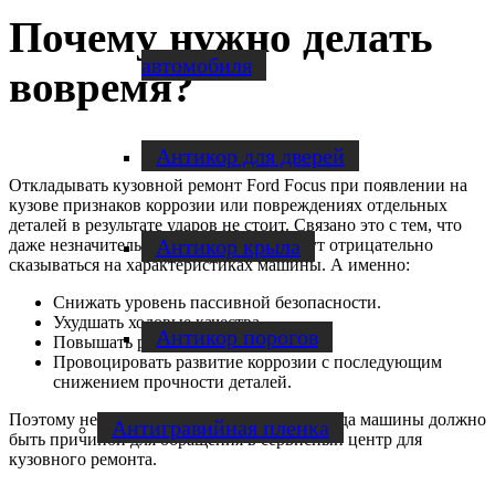
Почему нужно делать
автомобиля
вовремя?
Антикор для дверей
Откладывать кузовной ремонт Ford Focus при появлении на
кузове признаков коррозии или повреждениях отдельных
деталей в результате ударов не стоит. Связано это с тем, что
Антикор крыла
даже незначительные повреждения могут отрицательно
сказываться на характеристиках машины. А именно:
Снижать уровень пассивной безопасности.
Ухудшать ходовые качества.
Антикор порогов
Повышать расход топлива.
Провоцировать развитие коррозии с последующим
снижением прочности деталей.
Поэтому не только ухудшение внешнего вида машины должно
Антигравийная пленка
быть причиной для обращения в сервисный центр для
кузовного ремонта.