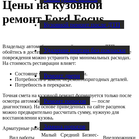
Цены на кузовной
ремонт Ford Focus
Кузовной ремонт после ДТП
Владельцу автомобиля кузовной ремонт после ДТП может
Удаление вмятин без покраски
обойтись в достаточно серьезную сумму — а вот небольшие
повреждения можно устранить при минимальных расходах.
На стоимость реставрации влияет:
Состояние машины после аварии.
Ремонт двери
Потребность в замене неремонтопригодных деталей.
Потребность в перекраске.
Точная смета на кузовной ремонт формируется только после
Ремонт порогов
осмотра автомобиля (в сложных случаях — после
диагностики). На основе приведенных на сайте расценок
можно предварительно рассчитать сумму, нужную для
восстановлении кузова
.
Замена порогов
Арматурные работы
Малый
Средний
Бизнес-
Вид работы
Внедорожники