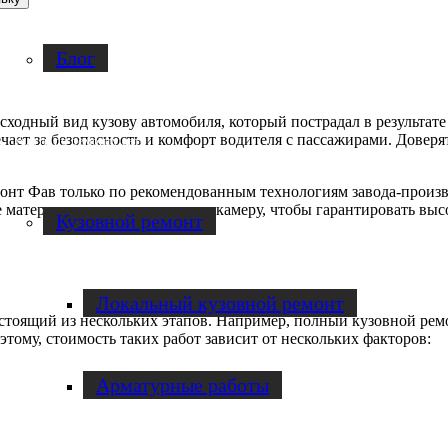
Блог
ходный вид кузову автомобиля, который пострадал в результате
чает за безопасность и комфорт водителя с пассажирами. Довер
Услуги по ремонту авто
онт Фав только по рекомендованным технологиям завода-произв
материалы, а также малярную камеру, чтобы гарантировать высо
Кузовной ремонт
Локальный кузовной ремонт
тоящий из нескольких этапов. Например, полный кузовной ремо
тому, стоимость таких работ зависит от нескольких факторов:
Арматурные работы