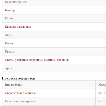
Переднее крыло
Бампер
Капот
Крышка багажника
Дверь
Порог
Крыша
Сколы, ржавчина, царапины, вмятины, трещины
Арок
Покраска элементов
Вид работы
Малы
Обработка герметиком
от 10
Нанесение антигравия
от 15