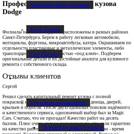
Профессиональный ремонт кузова
Mercedes-Benz Sprinter
Dodge
Ford Transit
Филиалы нашей сети удобно расположены в разных районах
Санкт-Петербурга. Берем в работу легковые автомобили,
мотоциклы, фургоны, микроавтобусы, катера. Окрашиваем по
отдельности пластиковые и металлические элементы, либо
Fiat Ducato
транспортное средство полностью «под ключ». Подберем
оригинальные детали и их достойные аналоги для кузовного
ремонта с собственного склада.
Отзывы клиентов
Ремонт фургонов
Сергей
Решил сделать капитальный ремонт кузова с полной
Грузовые автомобили
покраской и антикоррозийной обработкой днища, дверей,
крыльев и порогов. После двухгодовалых поисков надёжного
и качественного сервиса, однозначный выбор был за Magic
Cars. Считаю, что не прогадал! Качество работ на десять
баллов. Плюс очень сильно порадовало то, что дали гарантию
Ремонт кузова грузовых
на качество работ минимум 5 лет (на счёт гарантии - время