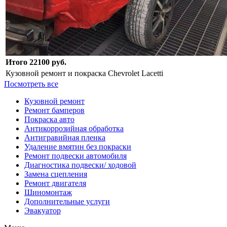
Итого 22100 руб.
Кузовной ремонт и покраска Chevrolet Lacetti
Посмотреть все
Кузовной ремонт
Ремонт бамперов
Покраска авто
Антикоррозийная обработка
Антигравийная пленка
Удаление вмятин без покраски
Ремонт подвески автомобиля
Диагностика подвески/ ходовой
Замена сцепления
Ремонт двигателя
Шиномонтаж
Дополнительные услуги
Эвакуатор