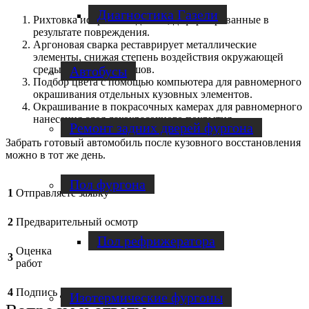
Диагностика Газели
Рихтовка исправляет детали, деформированные в
результате повреждения.
Аргоновая сварка реставрирует металлические
элементы, снижая степень воздействия окружающей
Автобусы
среды на сварочный шов.
Подбор цвета с помощью компьютера для равномерного
окрашивания отдельных кузовных элементов.
Окрашивание в покрасочных камерах для равномерного
нанесения слоя лакокрасочного покрытия.
Ремонт задних дверей фургона
Забрать готовый автомобиль после кузовного восстановления
можно в тот же день.
Пол фургона
1
Отправляете заявку
2
Предварительный осмотр
Пол рефрижератора
Оценка
3
работ
4
Подпись договора
Изотермические фургоны