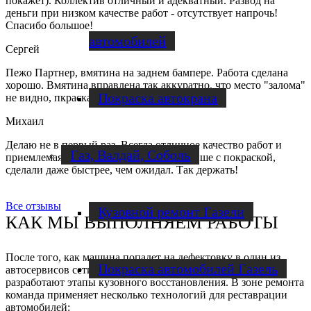
покажет). Коллектив отличный и адекватный. Развод на
деньги при низком качестве работ - отсутствует напрочь!
Спасибо большое!
автомобилей
Сергей
Пежо Партнер, вмятина на заднем бампере. Работа сделана
хорошо. Вмятина вправлена так аккуратно, что место "залома"
Покраска автокрана
не видно, пкраска не потребовалась.
Михаил
Делаю не в первый раз. Всегда отличное качество работ и
Газ, Валдай, Соболь
приемлемая цена. Делал вмятину на крыше с покраской,
сделали даже быстрее, чем ожидал. Так держать!
Все отзывы
Кузовной ремонт Газели
КАК МЫ ВЫПОЛНЯЕМ РАБОТЫ
После того, как машина попадет на дефектовку в один из
Покраска автомобилей Газель
автосервисов сети, мастера проведут диагностику и
разработают этапы кузовного восстановления. В зоне ремонта
команда применяет несколько технологий для реставрации
автомобилей: