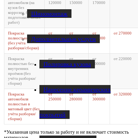
автомобиля (на
120000
150000
170000
кузов без
Шиномонтаж
коррозии, без доп.
подготовительных
работ)
Покраска
от
от
от
от 270000
Дополнительные услуги
полностью
200000
230000
250000
(без учёта
разборки/сборки)
Покраска
от
от
от
от 220000
Полировка кузова
полностью без
150000
180000
200000
внутренних
проёмов (без
учёта разборки/
сборки)
Нанесение керамических
Покраска
от
от
от
от 320000
автомобиля
250000
280000
300000
полностью в
матовый цвет (без
покрытий
учёта разборки/
сборки)
*Указанная цена только за работу и не включает стоимость
материалов.