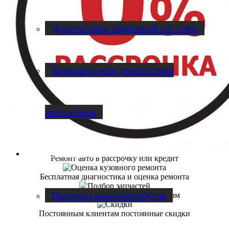
Диагностика тормозной системы
Компьютерная диагностика
автомобиля
Ремонт микроавтобусов
Ремонт авто в рассрочку или кредит
Бесплатная диагностика и оценка ремонта
Покраска микроавтобусов
Подбор запчастей по оптовым ценам
Постоянным клиентам постоянные скидки