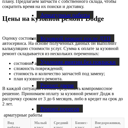
плану. Предлагаем запчасти с собственного склада, чтобы
сократить время на их поиски и доставку.
Арматурные работы
Цены на кузовной ремонт Dodge
Кузовной ремонт после ДТП
Оценку состояния транспорта проводит мастер нашего
автосервиса. На основе полученных данных он выполнит
калькуляцию стоимости услуг. Сумма к оплате за кузовной
ремонт складывается из нескольких переменных:
Удаление вмятин без покраски
состояние автомобиля;
сложность повреждений;
стоимость и количество запчастей под замену;
план кузовного ремонта.
Ремонт двери
В каждой ситуации готовы предложить компромиссное
решение. Принимаем оплату за кузовной ремонт Додж в
рассрочку сроком от 3 до 6 месяцев, либо в кредит на срок до
2 лет.
Ремонт порогов
арматурные работы
Вид
Малый
Средний
Бизнес-
Внедорожники,
работы
класс,
класс,
класс,
руб.