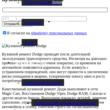
Cотрудничество
Instagram
Facebook
Скидки
Я согласен на
обработку персональных данных
Блог
Кузовной ремонт Dodge проводят после длительной
эксплуатации транспортного средства. Несмотря на довольно
Услуги по ремонту авто
прочные кузов и лакокрасочное покрытие, со временем на
автомобиле появляются царапины. Если затянуть с
устранением повреждений, они могут привести к увеличению
риска попадания в аварию, ускоренному износу шин и росту
потребления топлива.
Кузовной ремонт
Качественный кузовной ремонт Додж выполняют в сети
Magic Cars. Восстановим Dodge Viper, Dodge RAM, Caravan и
другие модели бренда. Выполним покраску деталей, заменим
Локальный кузовной ремонт
сцепление, отремонтируем двигатель и подвеску, переобуем
автомобиль к сезону. Работаем строго по согласованному