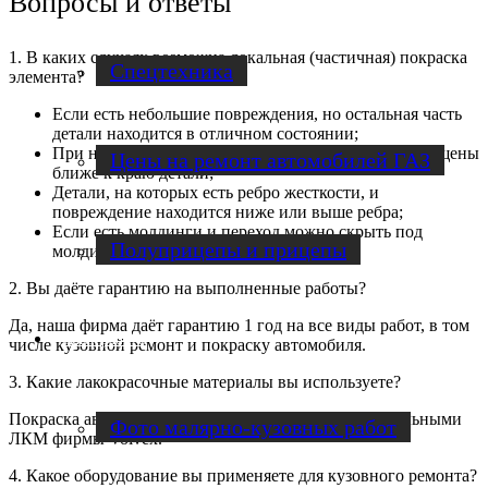
Вопросы и ответы
1. В каких случаях возможна локальная (частичная) покраска
Спецтехника
элемента?
Если есть небольшие повреждения, но остальная часть
детали находится в отличном состоянии;
При незначительных повреждениях, которые размещены
Цены на ремонт автомобилей ГАЗ
ближе к краю детали;
Детали, на которых есть ребро жесткости, и
повреждение находится ниже или выше ребра;
Если есть молдинги и переход можно скрыть под
Полуприцепы и прицепы
молдинг;
2. Вы даёте гарантию на выполненные работы?
Да, наша фирма даёт гарантию 1 год на все виды работ, в том
Наши работы
числе кузовной ремонт и покраску автомобиля.
3. Какие лакокрасочные материалы вы используете?
Покраска автомобилей осуществляется профессиональными
Фото малярно-кузовных работ
ЛКМ фирмы Volvex.
4. Какое оборудование вы применяете для кузовного ремонта?