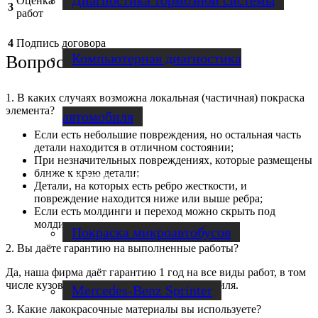
Диагностика тормозной системы
Оценка
3
работ
4
Подпись договора
Компьютерная диагностика
Вопросы и ответы
1. В каких случаях возможна локальная (частичная) покраска
элемента?
автомобиля
Если есть небольшие повреждения, но остальная часть
детали находится в отличном состоянии;
При незначительных повреждениях, которые размещены
ближе к краю детали;
Ремонт микроавтобусов
Детали, на которых есть ребро жесткости, и
повреждение находится ниже или выше ребра;
Если есть молдинги и переход можно скрыть под
молдинг;
Покраска микроавтобусов
2. Вы даёте гарантию на выполненные работы?
Да, наша фирма даёт гарантию 1 год на все виды работ, в том
числе кузовной ремонт и покраску автомобиля.
Mercedes-Benz Sprinter
3. Какие лакокрасочные материалы вы используете?