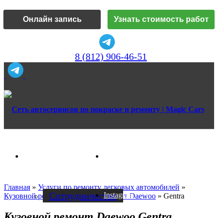
Онлайн запись
Узнать стоимость работ
8 (812) 906-46-51
Vk
О нас
Главная
»
Услуги по ремонту легковых автомобилей
»
Cотрудничество
Instagram
Кузовной ремонт
»
Кузовной ремонт Daewoo
»
Gentra
Кузовной ремонт Daewoo Gentra