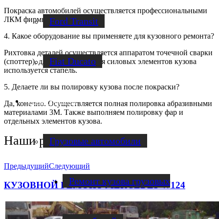
Покраска автомобилей осуществляется профессиональными
ЛКМ фирмы Volvex.
Ford Transit
4. Какое оборудование вы применяете для кузовного ремонта?
Рихтовка деталей осуществляется аппаратом точечной сварки
Fiat Ducato
(споттер), для восстановления силовых элементов кузова
используется стапель.
5. Делаете ли вы полировку кузова после покраски?
Ремонт фургонов
Да, конечно. Осуществляется полная полировка абразивными
материалами 3М. Также выполняем полировку фар и
отдельных элементов кузова.
Наши работы
Грузовые автомобили
Предыдущий
Следующий
Ремонт кузова грузовых
КУЗОВНОЙ РЕМОНТ MERCEDES W124