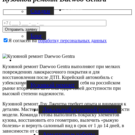
Facebook
Скидки
Блог
Я согласен на
обработку персональных данных
Услуги по ремонту авто
Кузовной ремонт Daewoo Gentra выполняют при мелких
повреждениях лакокрасочного покрытия и для
восстановления после ДТП. Корейский автомобиль с
узбекскими корнями зарекомендовал себя на российском
Кузовной ремонт
рынке вторичных авто благодаря своей доступности при
высокой степени надежности.
Кузовной ремонт Дэу Джентра требует опыта и внимания к
Локальный кузовной ремонт
деталям. Мастера Magic Cars знают технические особенности
модели. Команда готова выполнить покраску элементов
кузова, восстановить его геометрию, вылечить «рыжую
болезнь» и вернуть салонный вид в срок от 1 до 14 дней, в
зависимости от сложности ремонта.
Арматурные работы