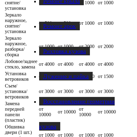
Ремонт крыла
снятие/
от 500
от 500
от 1000
от 1000
установка
Зеркало
наружное,
от 500
от 500
от 1000
от 1000
Ремонт арок
снятие/
установка
Зеркало
наружное,
от 1000
от 1000
от 2000
от 2000
разборка/
Рихтовка кузова
сборка
Лобовое/заднее
от 4000
от 4000
от 4000
от 4000
стекло, замена
Установка
Лужение и пайка
от 1500
от 1500
от 1500
от 1500
ветровиков
Съем/
установка/
от 3000
от 3000
от 3000
от 3000
ветровиков
Восстановление геометрии
Замена
передней
от
от
от 10000
от 10000
панели
10000
10000
(пластик)
кузова
Обшивка
двери (1 шт.)
от 1000
от 1000
от 1000
от 1000