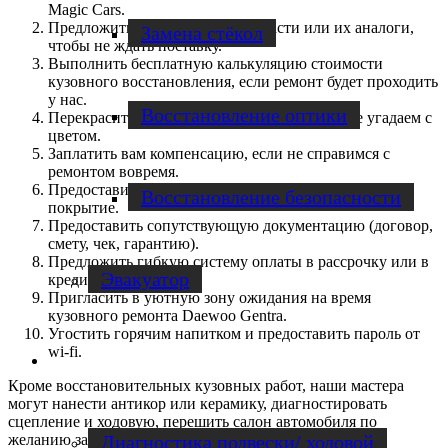
Magic Cars.
Предложить оригинальные запчасти или их аналоги,
Замена стёкол
чтобы не ждать поставку.
Выполнить бесплатную калькуляцию стоимости
кузовного восстановления, если ремонт будет проходить
у нас.
Восстановление оптики
Перекрасить автомобиль за свой счет, если не угадаем с
цветом.
Заплатить вам компенсацию, если не справимся с
ремонтом вовремя.
Предоставить гарантию до 2 лет на лакокрасочное
Восстановление безопасности
покрытие.
Предоставить сопутствующую документацию (договор,
смету, чек, гарантию).
Предложить гибкую систему оплаты в рассрочку или в
Эвакуатор
кредит.
Пригласить в уютную зону ожидания на время
кузовного ремонта Daewoo Gentra.
Угостить горячим напитком и предоставить пароль от
wi-fi.
Диагностика
Кроме восстановительных кузовных работ, наши мастера
могут нанести антикор или керамику, диагностировать
сцепление и ходовую, перешить салон автомобиля по
Диагностика подвески/ ходовой
желанию заказчика.