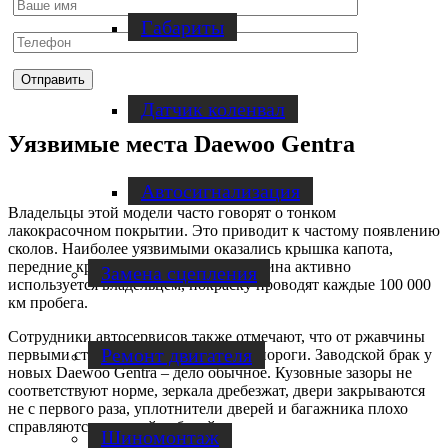
Габариты
Датчик коленвал
Уязвимые места Daewoo Gentra
Автосигнализация
Владельцы этой модели часто говорят о тонком
лакокрасочном покрытии. Это приводит к частому появлению
сколов. Наиболее уязвимыми оказались крышка капота,
передние крылья и пороги. Если машина активно
Замена сцепления
используется владельцем, покраску проводят каждые 100 000
км пробега.
Сотрудники автосервисов также отмечают, что от ржавчины
Ремонт двигателя
первыми страдают колесные арки и пороги. Заводской брак у
новых Daewoo Gentra – дело обычное. Кузовные зазоры не
соответствуют норме, зеркала дребезжат, двери закрываются
не с первого раза, уплотнители дверей и багажника плохо
справляются со своей работой.
Шиномонтаж