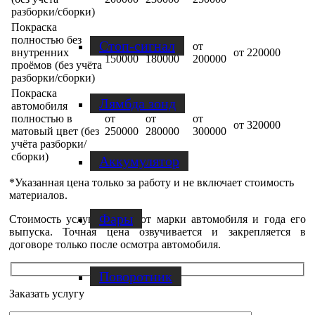
разборки/сборки)
Покраска
полностью без
Стоп-сигнал
от
от
от
внутренних
от 220000
150000
180000
200000
проёмов (без учёта
разборки/сборки)
Покраска
Лямбда зонд
автомобиля
полностью в
от
от
от
от 320000
матовый цвет (без
250000
280000
300000
учёта разборки/
сборки)
Аккумулятор
*Указанная цена только за работу и не включает стоимость
материалов.
Фары
Стоимость услуг зависит от марки автомобиля и года его
выпуска. Точная цена озвучивается и закрепляется в
договоре только после осмотра автомобиля.
Поворотник
Заказать услугу