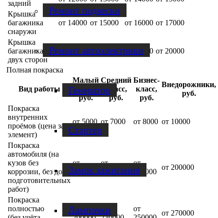
задний
Ремонт подвески
Крышка
багажника
от 14000
от 15000
от 16000
от 17000
снаружи
Крышка
Ремонт автоэлектрики
багажника с
от 16000
от 17000
от 18000
от 20000
двух сторон
Полная покраска
Малый
Средний
Бизнес-
Внедорожники,
Генератор
Вид работы
класс,
класс,
класс,
руб.
руб.
руб.
руб.
Покраска
внутренних
от 5000
от 7000
от 8000
от 10000
проёмов (цена за
Стартер
элемент)
Покраска
автомобиля (на
кузов без
от
от
от
от 200000
Замок зажигания
коррозии, без доп.
120000
150000
170000
подготовительных
работ)
Покраска
Лампочки
полностью
от
от
от
от 270000
(без учёта
200000
230000
250000