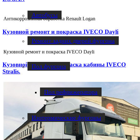
Автобусы
Антикоррозийная обработка Renault Logan
Кузовной ремонт и покраска IVECO Dayli
Ремонт задних дверей фургона
Кузовной ремонт и покраска IVECO Dayli
Кузовной ремонт и покраска кабины IVECO
Пол фургона
Stralis.
Пол рефрижератора
Изотермические фургоны