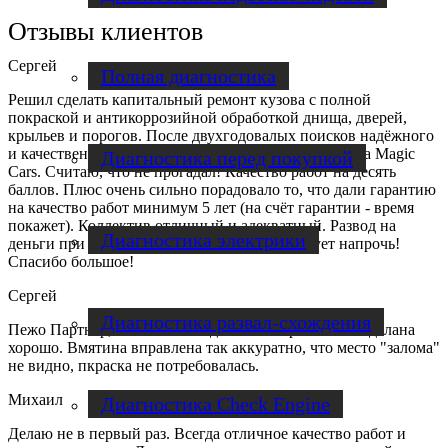
Отзывы клиентов
Сергей
Полная диагностика
Решил сделать капитальный ремонт кузова с полной
покраской и антикоррозийной обработкой днища, дверей,
крыльев и порогов. После двухгодовалых поисков надёжного
и качественного сервиса, однозначный выбор был за Magic
Диагностика перед покупкой
Cars. Считаю, что не прогадал! Качество работ на десять
баллов. Плюс очень сильно порадовало то, что дали гарантию
на качество работ минимум 5 лет (на счёт гарантии - время
покажет). Коллектив отличный и адекватный. Развод на
Диагностика электрики
деньги при низком качестве работ - отсутствует напрочь!
Спасибо большое!
Сергей
Диагностика развал-схождения
Пежо Партнер, вмятина на заднем бампере. Работа сделана
хорошо. Вмятина вправлена так аккуратно, что место "залома"
не видно, пкраска не потребовалась.
Михаил
Диагностика Check Engine
Делаю не в первый раз. Всегда отличное качество работ и