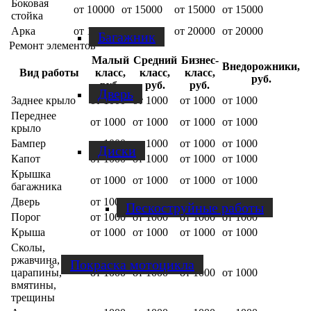
Боковая
от 10000
от 15000
от 15000
от 15000
стойка
Арка
от 15000
от 20000
от 20000
от 20000
Багажник
Ремонт элементов
Малый
Средний
Бизнес-
Внедорожники,
Вид работы
класс,
класс,
класс,
руб.
руб.
руб.
руб.
Дверь
Заднее крыло
от 1000
от 1000
от 1000
от 1000
Переднее
от 1000
от 1000
от 1000
от 1000
крыло
Бампер
от 1000
от 1000
от 1000
от 1000
Диски
Капот
от 1000
от 1000
от 1000
от 1000
Крышка
от 1000
от 1000
от 1000
от 1000
багажника
Дверь
от 1000
от 1000
от 1000
от 1000
Пескоструйные работы
Порог
от 1000
от 1000
от 1000
от 1000
Крыша
от 1000
от 1000
от 1000
от 1000
Сколы,
ржавчина,
Покраска мотоцикла
царапины,
от 1000
от 1000
от 1000
от 1000
вмятины,
трещины