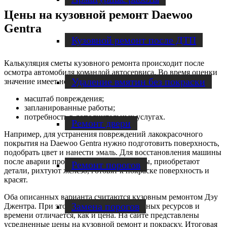
Цены на кузовной ремонт Daewoo
Gentra
Кузовной ремонт после ДТП
Калькуляция сметы кузовного ремонта происходит после
осмотра автомобиля командой автосервиса. Во время оценки
Удаление вмятин без покраски
значение имеет несколько факторов:
масштаб повреждения;
запланированные работы;
потребность в дополнительных услугах.
Ремонт двери
Например, для устранения повреждений лакокрасочного
покрытия на Daewoo Gentra нужно подготовить поверхность,
подобрать цвет и нанести эмаль. Для восстановления машины
после аварии проводят сварочные работы, приобретают
Ремонт порогов
детали, рихтуют железо, готовят к покраске поверхность и
красят.
Оба описанных варианта считаются кузовным ремонтом Дэу
Замена порогов
Джентра. При этом, количество затраченных ресурсов и
времени отличается, как и цена. На сайте представлены
усредненные цены на кузовной ремонт и покраску. Итоговая