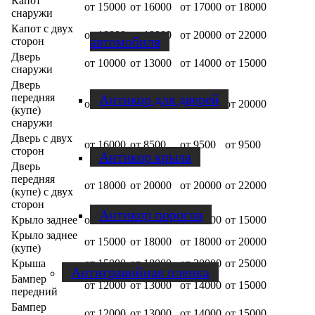
Капот
от 15000
от 16000
от 17000
от 18000
снаружи
Капот с двух
от 18000
от 19000
от 20000
от 22000
автомобиля
сторон
Дверь
от 10000
от 13000
от 14000
от 15000
снаружи
Дверь
Антикор для дверей
передняя
от 15000
от 18000
от 18000
от 20000
(купе)
снаружи
Дверь с двух
от 16000
от 8500
от 9500
от 9500
сторон
Антикор крыла
Дверь
передняя
от 18000
от 20000
от 20000
от 22000
(купе) с двух
сторон
Антикор порогов
Крыло заднее
от 10000
от 13000
от 14000
от 15000
Крыло заднее
от 15000
от 18000
от 18000
от 20000
(купе)
Крыша
от 15000
от 18000
от 20000
от 25000
Антигравийная пленка
Бампер
от 12000
от 13000
от 14000
от 15000
передний
Бампер
от 12000
от 13000
от 14000
от 15000