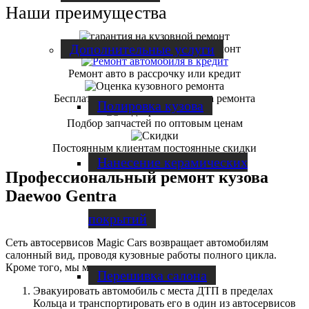
Наши преимущества
Дополнительные услуги
3 года гарантии на кузовной ремонт
Ремонт авто в рассрочку или кредит
Бесплатная диагностика и оценка ремонта
Полировка кузова
Подбор запчастей по оптовым ценам
Постоянным клиентам постоянные скидки
Нанесение керамических
Профессиональный ремонт кузова
Daewoo Gentra
покрытий
Сеть автосервисов Magic Cars возвращает автомобилям
салонный вид, проводя кузовные работы полного цикла.
Кроме того, мы можем:
Перешивка салона
Эвакуировать автомобиль с места ДТП в пределах
Кольца и транспортировать его в один из автосервисов