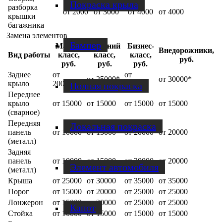
Покраска крыла
разборка
от 2000
от 3000
от 4000
от 4000
крышки
багажника
Замена элементов
Бампер
Малый
Средний
Бизнес-
Внедорожники,
Вид работы
класс,
класс,
класс,
руб.
руб.
руб.
руб.
Заднее
от
от
от 25000*
от 30000*
крыло
20000*
30000*
Полная покраска
Переднее
крыло
от 15000
от 15000
от 15000
от 15000
(сварное)
Передняя
Локальная покраска
панель
от 10000
от 15000
от 20000
от 20000
(металл)
Задняя
панель
от 10000
от 15000
от 20000
от 20000
Элемент автомобиля
(металл)
Крыша
от 25000
от 30000
от 35000
от 35000
Порог
от 15000
от 20000
от 25000
от 25000
Лонжерон
от 15000
от 20000
от 25000
от 25000
Капот
Стойка
от 10000
от 15000
от 15000
от 15000