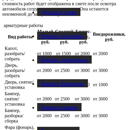
стоимость работ будет отображена в смете после осмотра
автомобиля сотрудником автосервиса. Она останется
Детали кузова
неизменной до завершения работ.
арматурные работы
Малый
Средний
Бизнес-
Внедорожники,
Ремонт пластика
Вид работы
класс,
класс,
класс,
руб.
руб.
руб.
руб.
Капот,
разобрать/
от 1000
от 1500
от 2000
от 2000
Ремонт лонжерона
собрать
Дверь,
разобрать/
от 2000
от 2500
от 3000
от 3000
собрать
Дверь, снятие/
Ремонт бамперов
от 1000
от 1000
от 1000
от 1000
установка
Бампер,
снятие/
от 2000
от 2500
от 3000
от 3000
установка
Ремонт крыши
Бампер,
разборка/
от 2000
от 2500
от 3000
от 3000
сборка
Фара (фонарь),