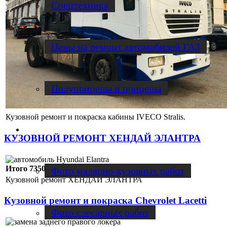
Спецтехника
Цены на ремонт автомобилей ГАЗ
Полуприцепы и прицепы
Кузовной ремонт и покраска кабины IVECO Stralis.
Наши работы
КУЗОВНОЙ РЕМОНТ ХЕНДАЙ ЭЛАНТРА
Итого 73500 руб.
Фото малярно-кузовных работ
Кузовной ремонт ХЕНДАЙ ЭЛАНТРА
Кузовной ремонт и покраска Chevrolet Lacetti
Фото слесарных работ