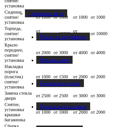
снятие/
установка
Сидение,
Покраска авто
снятие/
от 1000
от 1000
от 1000
от 1000
установка
Торпеда,
от
от
снятие/
от 10000
от 10000
Решетка радиатора
10000
10000
установка
Крыло
переднее,
от 2000
от 3000
от 4000
от 4000
снятие/
Крыша авто
установка
Накладка
порога
(пластик)
от 1000
от 1500
от 2000
от 2000
снятие/
Покраска кузова
установка
Замена стекла
от 2500
от 2500
от 3000
от 3000
двери
Снятие,
Покраска пластика
установка
от 1000
от 1000
от 2000
от 2000
крышки
багажника
Сборка,