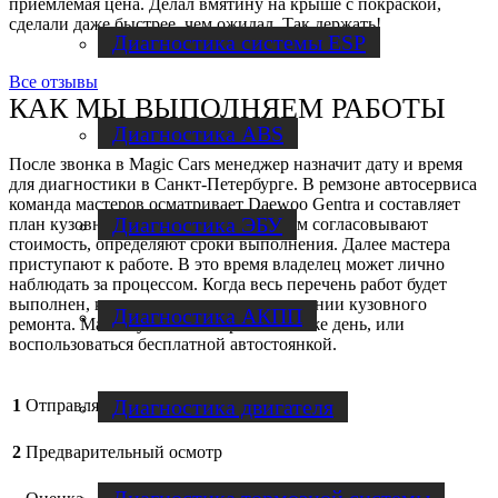
приемлемая цена. Делал вмятину на крыше с покраской,
сделали даже быстрее, чем ожидал. Так держать!
Диагностика системы ESP
Все отзывы
КАК МЫ ВЫПОЛНЯЕМ РАБОТЫ
Диагностика ABS
После звонка в Magic Cars менеджер назначит дату и время
для диагностики в Санкт-Петербурге. В ремзоне автосервиса
команда мастеров осматривает Daewoo Gentra и составляет
Диагностика ЭБУ
план кузовного ремонта. С владельцем согласовывают
стоимость, определяют сроки выполнения. Далее мастера
приступают к работе. В это время владелец может лично
наблюдать за процессом. Когда весь перечень работ будет
выполнен, клиента оповестят о завершении кузовного
Диагностика АКПП
ремонта. Машину можно забрать в тот же день, или
воспользоваться бесплатной автостоянкой.
Диагностика двигателя
1
Отправляете заявку
2
Предварительный осмотр