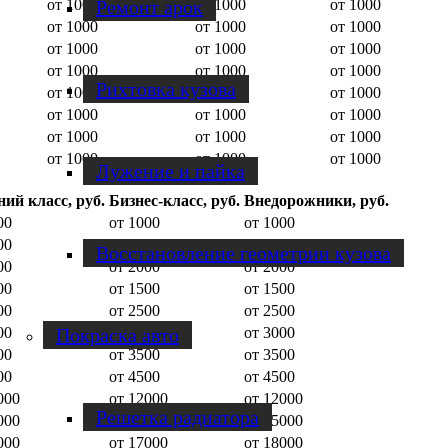
Ремонт арок
от 1000
от 1000
от 1000
от 1000
от 1000
от 1000
от 1000
от 1000
от 1000
от 1000
от 1000
от 1000
Рихтовка кузова
от 1000
от 1000
от 1000
от 1000
от 1000
от 1000
от 1000
от 1000
от 1000
от 1000
от 1000
от 1000
Лужение и пайка
ий класс, руб.
Бизнес-класс, руб.
Внедорожники, руб.
00
от 1000
от 1000
00
от 2500
от 2500
Восстановление геометрии кузова
00
от 2000
от 2000
00
от 1500
от 1500
00
от 2500
от 2500
Покраска авто
00
от 3000
от 3000
00
от 3500
от 3500
00
от 4500
от 4500
000
от 12000
от 12000
Решетка радиатора
000
от 14000
от 15000
000
от 17000
от 18000