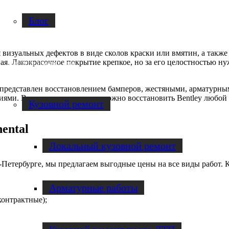
Блог
я визуальных дефектов в виде сколов краски или вмятин, а такж
. Лакокрасочное покрытие крепкое, но за его целостностью ну
Услуги по ремонту авто
 представлен восстановлением бамперов, жестяными, арматурны
ями. В наших автосервисах можно восстановить Bentley любой 
Кузовной ремонт
ental
Локальный кузовной ремонт
етербурге, мы предлагаем выгодные цены на все виды работ. К
Арматурные работы
контрактные);