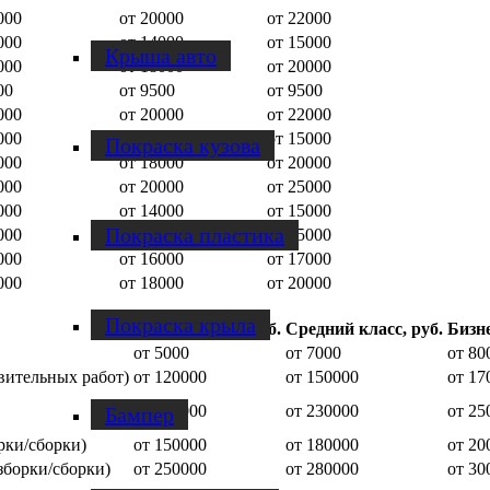
000
от 20000
от 22000
000
от 14000
от 15000
Крыша авто
000
от 18000
от 20000
00
от 9500
от 9500
000
от 20000
от 22000
000
от 14000
от 15000
Покраска кузова
000
от 18000
от 20000
000
от 20000
от 25000
000
от 14000
от 15000
Покраска пластика
000
от 14000
от 15000
000
от 16000
от 17000
000
от 18000
от 20000
Покраска крыла
Малый класс, руб.
Средний класс, руб.
Бизне
от 5000
от 7000
от 80
овительных работ)
от 120000
от 150000
от 17
от 200000
от 230000
от 25
Бампер
рки/сборки)
от 150000
от 180000
от 20
зборки/сборки)
от 250000
от 280000
от 30