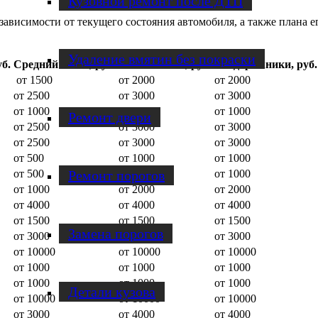
Кузовной ремонт после ДТП
 зависимости от текущего состояния автомобиля, а также плана е
Удаление вмятин без покраски
б.
Средний класс, руб.
Бизнес-класс, руб.
Внедорожники, руб.
от 1500
от 2000
от 2000
от 2500
от 3000
от 3000
от 1000
от 1000
от 1000
Ремонт двери
от 2500
от 3000
от 3000
от 2500
от 3000
от 3000
от 500
от 1000
от 1000
Ремонт порогов
от 500
от 1000
от 1000
от 1000
от 2000
от 2000
от 4000
от 4000
от 4000
от 1500
от 1500
от 1500
Замена порогов
от 3000
от 3000
от 3000
от 10000
от 10000
от 10000
от 1000
от 1000
от 1000
от 1000
от 1000
от 1000
Детали кузова
от 10000
от 10000
от 10000
от 3000
от 4000
от 4000