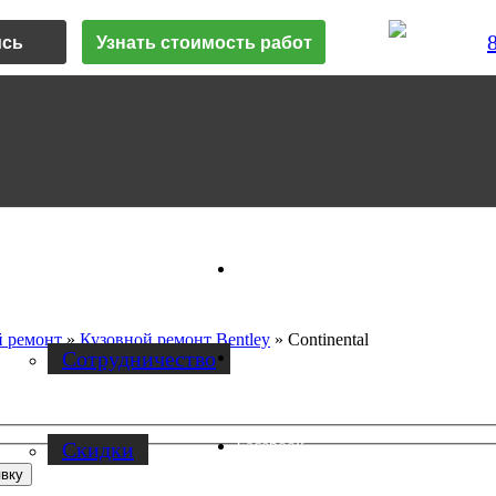
ись
Узнать стоимость работ
Vk
О нас
й ремонт
»
Кузовной ремонт Bentley
»
Continental
Cотрудничество
Instagram
Facebook
Скидки