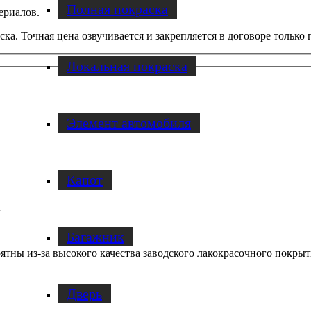
Полная покраска
ериалов.
ка. Точная цена озвучивается и закрепляется в договоре только
Локальная покраска
Элемент автомобиля
Капот
l
Багажник
ятны из-за высокого качества заводского лакокрасочного покры
Дверь