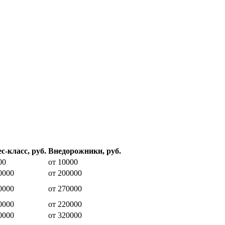
с-класс, руб.
Внедорожники, руб.
00
от 10000
0000
от 200000
0000
от 270000
0000
от 220000
0000
от 320000