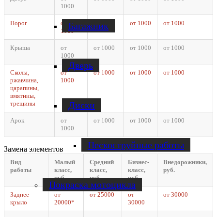
1000
Порог
от
от 1000
от 1000
от 1000
Багажник
1000
Крыша
от
от 1000
от 1000
от 1000
1000
Дверь
Сколы,
от
от 1000
от 1000
от 1000
ржавчина,
1000
царапины,
вмятины,
Диски
трещины
Арок
от
от 1000
от 1000
от 1000
1000
Пескоструйные работы
Замена элементов
Вид
Малый
Средний
Бизнес-
Внедорожники,
работы
класс,
класс,
класс,
руб.
руб.
руб.
руб.
Покраска мотоцикла
Заднее
от
от 25000
от
от 30000
крыло
20000*
30000