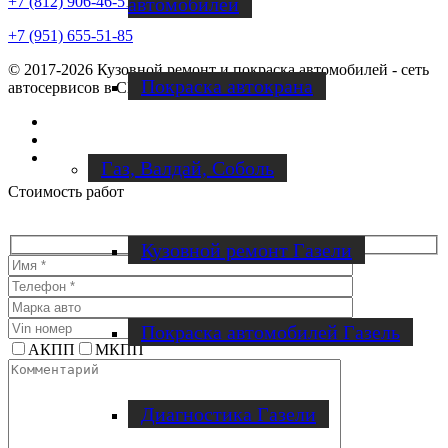
автомобилей
+7 (812) 906-46-51
+7 (951) 655-51-85
© 2017-2026 Кузовной ремонт и покраска автомобилей - сеть
Покраска автокрана
автосервисов в СПб | Magic Cars
Vk
Instagram
Facebook
Газ, Валдай, Соболь
Стоимость работ
Кузовной ремонт Газели
Покраска автомобилей Газель
АКПП
МКПП
Диагностика Газели