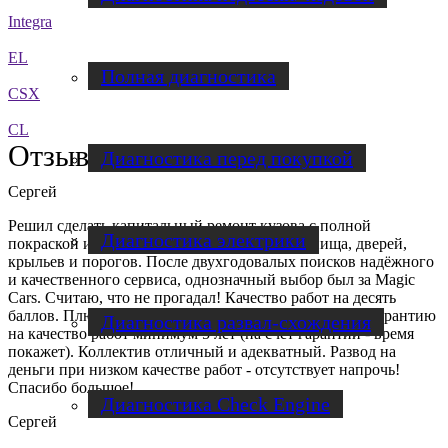
Integra
EL
Полная диагностика
CSX
CL
Отзывы клиентов
Диагностика перед покупкой
Сергей
Решил сделать капитальный ремонт кузова с полной
Диагностика электрики
покраской и антикоррозийной обработкой днища, дверей,
крыльев и порогов. После двухгодовалых поисков надёжного
и качественного сервиса, однозначный выбор был за Magic
Cars. Считаю, что не прогадал! Качество работ на десять
баллов. Плюс очень сильно порадовало то, что дали гарантию
Диагностика развал-схождения
на качество работ минимум 5 лет (на счёт гарантии - время
покажет). Коллектив отличный и адекватный. Развод на
деньги при низком качестве работ - отсутствует напрочь!
Спасибо большое!
Диагностика Check Engine
Сергей