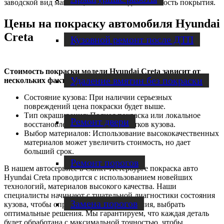
заводской вид машины, обеспечить долговечность покрытия.
Цены на покраску автомобиля Hyundai
Creta
Кузовной ремонт после ДТП
Стоимость покраски модели Hyundai Creta зависит от
Удаление вмятин без покраски
нескольких факторов:
Состояние кузова: При наличии серьезных
повреждений цена покраски будет выше.
Тип окрашивания: Полная покраска или локальное
Ремонт двери
восстановление отдельных участков кузова.
Выбор материалов: Использование высококачественных
материалов может увеличить стоимость, но дает
больший срок.
Ремонт порогов
В нашем автосервисе в Санкт-Петербурге покраска авто
Hyundai Creta проводится с использованием новейших
технологий, материалов высокого качества. Наши
специалисты начинают с тщательной диагностики состояния
Замена порогов
кузова, чтобы определить все повреждения, выбрать
оптимальные решения. Мы гарантируем, что каждая деталь
будет обработана с максимальной точностью, чтобы