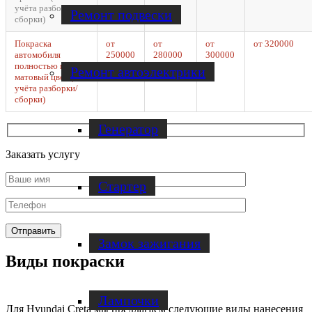
учёта разборки/
Ремонт подвески
сборки)
Покраска
от
от
от
от 320000
автомобиля
250000
280000
300000
полностью в
Ремонт автоэлектрики
матовый цвет (без
учёта разборки/
сборки)
Генератор
Заказать услугу
Стартер
Замок зажигания
Виды покраски
Лампочки
Для Hyundai Creta мы предлагаем следующие виды нанесения