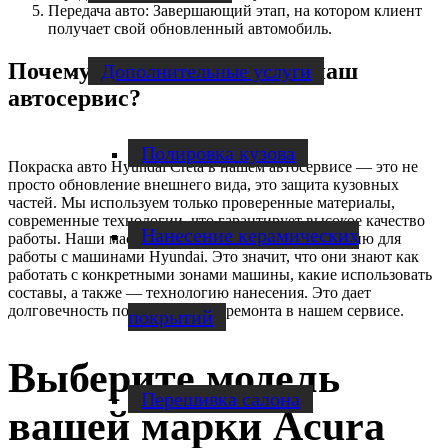
Передача авто: Завершающий этап, на котором клиент
получает свой обновленный автомобиль.
Почему стоит обратиться в наш
Дополнительные услуги
автосервис?
Полировка кузова
Покраска авто Hyundai Creta в нашем автосервисе — это не
просто обновление внешнего вида, это защита кузовных
частей. Мы используем только проверенные материалы,
современные технологии, что гарантирует высокое качество
Нанесение керамических
работы. Наши мастера подтверждают квалификацию для
работы с машинами Hyundai. Это значит, что они знают как
работать с конкретными зонами машины, какие использовать
составы, а также — технологию нанесения. Это дает
долговечность покрытия после ремонта в нашем сервисе.
покрытий
Выберите модель
Перешивка салона
вашей марки Acura