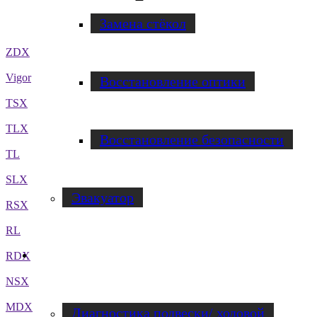
Замена стёкол
ZDX
Vigor
Восстановление оптики
TSX
TLX
Восстановление безопасности
TL
SLX
Эвакуатор
RSX
RL
RDX
Диагностика
NSX
MDX
Диагностика подвески/ ходовой