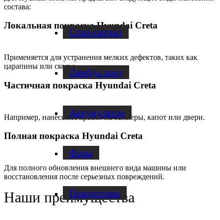
состава:
Локальная покраска Hyundai Creta
Стоп-сигнал
Применяется для устранения мелких дефектов, таких как
царапины или сколы.
Лямбда зонд
Частичная покраска Hyundai Creta
Аккумулятор
Например, нанесение краски на бамперы, капот или двери.
Полная покраска Hyundai Creta
Фары
Для полного обновления внешнего вида машины или
восстановления после серьезных повреждений.
Поворотник
Наши преимущества