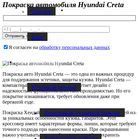
Покраска автомобиля Hyundai Creta
Facebook
Скидки
Блог
Я согласен на
обработку персональных данных
Услуги по ремонту авто
Покраска авто Hyundai Creta — это одна из важных процедур
для поддержания эстетики, защиты кузова. Hyundai Creta —
компактный кроссовер, который сочетает дизайн с
Кузовной ремонт
надежностью, функциональностью, проходимостью. Но его
покрытие изнашивается, требует обновления даже при
бережной езде.
Локальный кузовной ремонт
Покраска Хендай Крета отличается от других автомобилей из-
за уникальных особенностей кузова, габаритов. Этот
кроссовер имеет характерные формы, линии, которые требуют
точного подхода при нанесении краски. При окрашивании
важно учитывать все изгибы, детали, чтобы сохранить
Арматурные работы