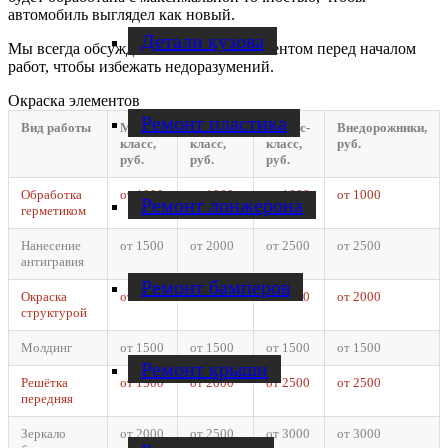
автомобиль выглядел как новый.
Детали кузова
Мы всегда обсуждаем стоимость с клиентом перед началом
работ, чтобы избежать недоразумений.
Окраска элементов
Ремонт пластика
Вид работы
Малый
Средний
Бизнес-
Внедорожники,
класс,
класс,
класс,
руб.
руб.
руб.
руб.
Обработка
от 1000
от 1000
от 1000
от 1000
Ремонт лонжерона
герметиком
Нанесение
от 1500
от 2000
от 2500
от 2500
антигравия
Ремонт бамперов
Окраска
от 1000
от 1500
от 2000
от 2000
структурой
Молдинг
от 1500
от 1500
от 1500
от 1500
Ремонт крыши
Решётка
от 1500
от 2000
от 2500
от 2500
передняя
Зеркало
от 2000
от 2500
от 3000
от 3000