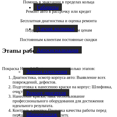
Помощь в эвакуации в пределах кольца
Габариты
Ремонт авто в рассрочку или кредит
Бесплатная диагностика и оценка ремонта
Датчик коленвал
Подбор запчастей по оптовым ценам
Постоянным клиентам постоянные скидки
Автосигнализация
Этапы работ
Покраска Hyundai Creta включает несколько этапов:
Замена сцепления
Диагностика, осмотр корпуса авто: Выявление всех
повреждений, дефектов.
Подготовка к нанесению краски на корпус: Шлифовка,
очистка, устранение ржавчины.
Ремонт двигателя
Нанесение краски, лака: Использование
профессионального оборудования для достижения
идеального результата.
Контроль качества: Проверка качества работы перед
Шиномонтаж
передачей автомобиля клиенту.